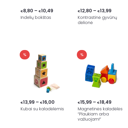
Price
Price
8,80
–
10,49
12,80
–
13,99
€
€
€
€
range:
range:
Indelių bokštas
Kontrastinė gyvūnų
dėlionė
€8,80
€12,80
through
throug
€10,49
€13,99
%
%
Price
Price
13,99
–
16,00
15,99
–
18,49
€
€
€
€
range:
range:
Kubai su kaladėlėmis
Magnetinės kaladėlės
“Plaukiam arba
€13,99
€15,99
važiuojam!”
through
throug