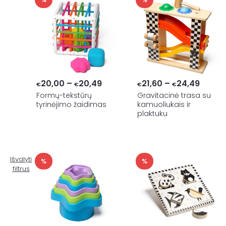
Price
Price
20,00
–
20,49
21,60
–
24,49
€
€
€
€
range:
range:
Formų-tekstūrų
Gravitacinė trasa su
tyrinėjimo žaidimas
kamuoliukais ir
€20,00
€21,6
plaktuku
through
throu
€20,49
€24,4
Išvalyti
%
%
filtrus