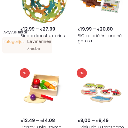
Price
Price
12,99
–
27,99
19,99
–
20,80
€
€
€
€
Aktyvūs filtrai:
range:
range:
Binabo konstruktorius
BIO kaladėlės: laukinė
×
gamta
Kategorijos
:
Lavinamieji
€12,99
€19,99
žaislai
through
throu
€27,99
€20,8
%
%
Price
Price
12,49
–
14,08
8,00
–
8,49
€
€
€
€
range:
range:
Daržovių pjaustymo
Dviejų dalių transporto