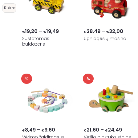
Price
Price
19,20
–
19,49
28,49
–
32,00
€
€
€
€
range:
range
Sustatomas
Ugniagesių mašina
buldozeris
€19,20
€28,4
through
throu
€19,49
€32,
%
%
Price
Price
8,49
–
9,60
21,60
–
24,49
€
€
€
€
range:
range:
Vėrimo žaidimas su
Vėžlio plaktuko stalas