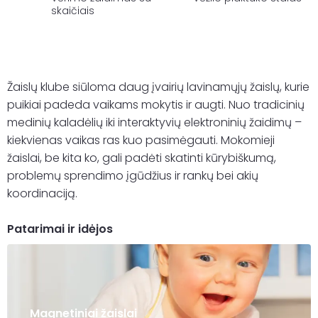
skaičiais
€8,49
€21,6
through
throu
€9,60
€24,4
Žaislų klube siūloma daug įvairių lavinamųjų žaislų, kurie
puikiai padeda vaikams mokytis ir augti. Nuo tradicinių
medinių kaladėlių iki interaktyvių elektroninių žaidimų –
kiekvienas vaikas ras kuo pasimėgauti. Mokomieji
žaislai, be kita ko, gali padėti skatinti kūrybiškumą,
problemų sprendimo įgūdžius ir rankų bei akių
koordinaciją.
Patarimai ir idėjos
Magnetiniai žaislai