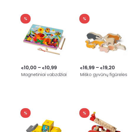
€16,00
€18,49
%
%
Price
Price
10,00
–
10,99
16,99
–
19,20
€
€
€
€
range:
range:
Magnetiniai vabzdžiai
Miško gyvūnų figūrėlės
€10,00
€16,99
through
throug
€10,99
€19,20
%
%