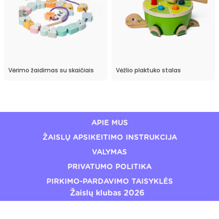
Vėrimo žaidimas su skaičiais
Vėžlio plaktuko stalas
APIE MUS
ŽAISLŲ APSIKEITIMO INSTRUKCIJA
VALYMAS
PRIVATUMO POLITIKA
PIRKIMO-PARDAVIMO TAISYKLĖS
Žaislų klubas 2026