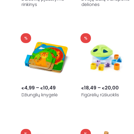
rinkinys
dėlionės
€12,49
€8,00
through
through
€14,08
€8,49
%
%
Price
Price
4,99
–
10,49
18,49
–
20,00
€
€
€
€
range:
range
Džiunglių knygelė
Figūrėlių rūšiuoklis
€4,99
€18,4
through
throu
€10,49
€20,0
%
%