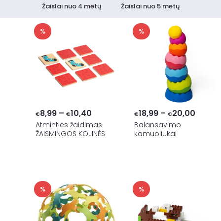
Žaislai nuo 4 metų
Žaislai nuo 5 metų
%
%
Price
Price
8,99
–
10,40
18,99
–
20,00
€
€
€
€
range:
range:
Atminties žaidimas
Balansavimo
ŽAISMINGOS KOJINĖS
kamuoliukai
€8,99
€18,9
through
throu
€10,40
€20,0
%
%