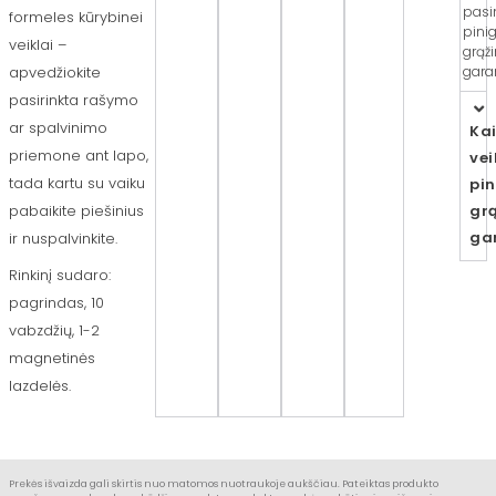
pasi
formeles kūrybinei
pini
veiklai –
grąž
garan
apvedžiokite
pasirinkta rašymo
ar spalvinimo
Ka
priemone ant lapo,
vei
tada kartu su vaiku
pi
gr
pabaikite piešinius
ga
ir nuspalvinkite.
Rinkinį sudaro:
pagrindas, 10
vabzdžių, 1-2
magnetinės
lazdelės.
Prekės išvaizda gali skirtis nuo matomos nuotraukoje aukščiau. Pateiktas produkto