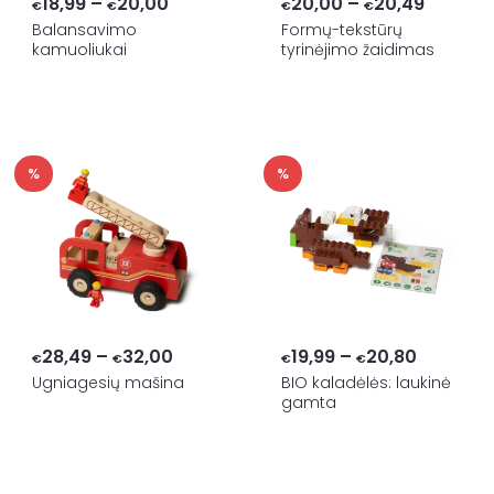
Price
Price
18,99
–
20,00
20,00
–
20,49
€
€
€
€
range:
range:
Balansavimo
Formų-tekstūrų
kamuoliukai
tyrinėjimo žaidimas
€18,99
€20,00
through
throug
€20,00
€20,49
%
%
Price
Price
28,49
–
32,00
19,99
–
20,80
€
€
€
€
range:
range:
Ugniagesių mašina
BIO kaladėlės: laukinė
gamta
€28,49
€19,99
through
through
€32,00
€20,80