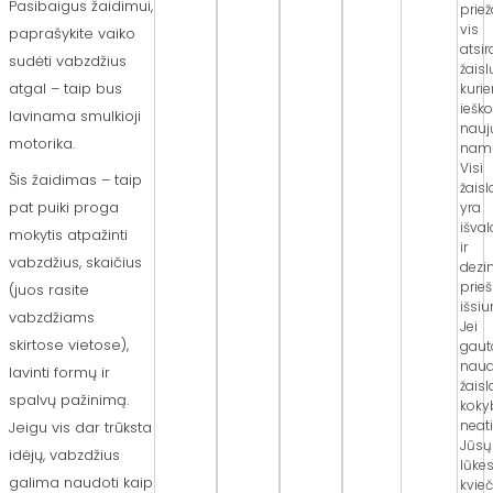
Pasibaigus žaidimui,
priež
vis
paprašykite vaiko
atsi
sudėti vabzdžius
žaisl
atgal – taip bus
kuri
iešk
lavinama smulkioji
nauj
motorika.
nam
Visi
Šis žaidimas – taip
žaisl
pat puiki proga
yra
išva
mokytis atpažinti
ir
vabzdžius, skaičius
dezi
prieš
(juos rasite
išsiu
vabzdžiams
Jei
skirtose vietose),
gaut
naud
lavinti formų ir
žaisl
spalvų pažinimą.
koky
neati
Jeigu vis dar trūksta
Jūsų
idėjų, vabzdžius
lūkes
galima naudoti kaip
kvie