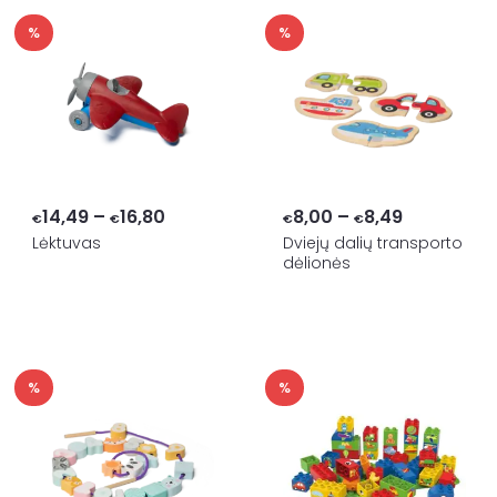
%
%
Price
Price
14,49
–
16,80
8,00
–
8,49
€
€
€
€
range:
range:
Lėktuvas
Dviejų dalių transporto
dėlionės
€14,49
€8,00
through
through
€16,80
€8,49
%
%