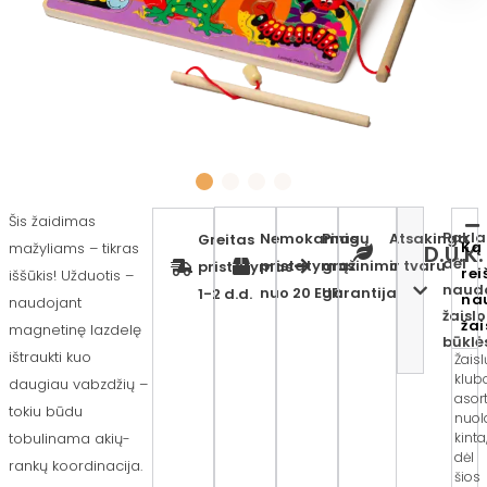
Šis žaidimas
Pakla
Nemokamas
Pinigų
Atsakinga
Greitas
Ką
mažyliams – tikras
D.U.K.
dėl
pristatymas
grąžinimo
ir tvaru
pristatymas
rei
iššūkis! Užduotis –
naud
nuo 20 EUR
garantija
1-2 d.d.
na
naudojant
žaislo
žai
magnetinę lazdelę
būklė
ištraukti kuo
Žaisl
klub
daugiau vabzdžių –
asor
tokiu būdu
nuol
kinta
tobulinama akių-
dėl
rankų koordinacija.
šios