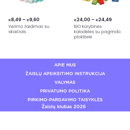
Price
Price
8,49
–
9,60
24,00
–
24,49
€
€
€
€
range:
range:
Vėrimo žaidimas su
BIO kūrybinės
skaičiais
kaladėlės su pagrindo
€8,49
€24,00
plokštele
through
throug
€9,60
€24,49
APIE MUS
ŽAISLŲ APSIKEITIMO INSTRUKCIJA
VALYMAS
PRIVATUMO POLITIKA
PIRKIMO-PARDAVIMO TAISYKLĖS
Žaislų klubas 2026