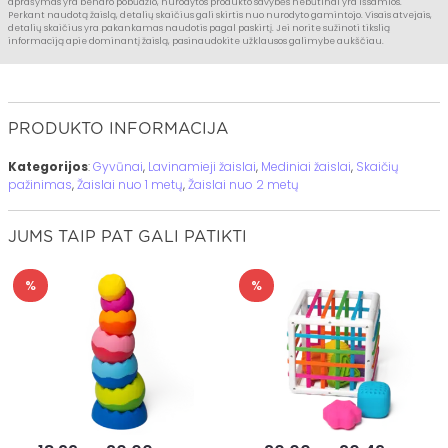
aprašymas yra bendro pobūdžio, nurodytos produkto savybės nebūtinai yra išsamios.
Perkant naudotą žaislą, detalių skaičius gali skirtis nuo nurodyto gamintojo. Visais atvejais,
detalių skaičius yra pakankamas naudotis pagal paskirtį. Jei norite sužinoti tikslią
informaciją apie dominantį žaislą, pasinaudokite užklausos galimybe aukščiau.
PRODUKTO INFORMACIJA
Kategorijos
:
Gyvūnai
,
Lavinamieji žaislai
,
Mediniai žaislai
,
Skaičių
pažinimas
,
Žaislai nuo 1 metų
,
Žaislai nuo 2 metų
JUMS TAIP PAT GALI PATIKTI
%
%