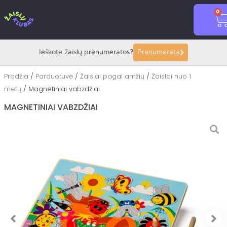
Pereiti
0
prie
C
turinio
Ieškote žaislų prenumeratos?
Prenumerata
Pradžia
/
Parduotuvė
/
Žaislai pagal amžių
/
Žaislai nuo 1
metų
/ Magnetiniai vabzdžiai
MAGNETINIAI VABZDŽIAI