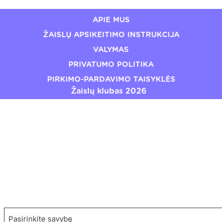
APIE MUS
ŽAISLŲ APSIKEITIMO INSTRUKCIJA
VALYMAS
PRIVATUMO POLITIKA
PIRKIMO-PARDAVIMO TAISYKLĖS
Žaislų klubas 2026