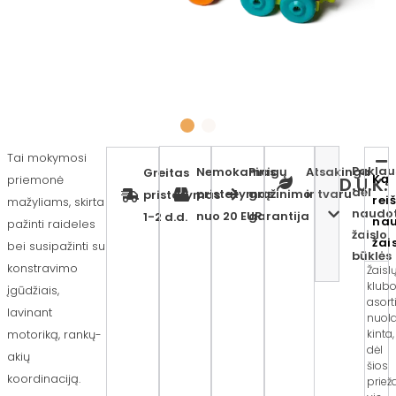
Tai mokymosi
Paklau
Nemokamas
Pinigų
Atsakinga
Greitas
Ką
priemonė
D.U.K.
dėl
pristatymas
grąžinimo
ir tvaru
pristatymas
rei
mažyliams, skirta
naudo
nuo 20 EUR
garantija
1-2 d.d.
na
pažinti raideles
žaislo
žai
bei susipažinti su
būklės
konstravimo
Žaisl
klub
įgūdžiais,
asor
lavinant
nuola
motoriką, rankų-
kinta,
dėl
akių
šios
koordinaciją.
priež