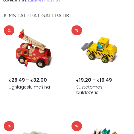
Kategorijos
:
Žaislinės mašinos
JUMS TAIP PAT GALI PATIKTI
%
%
Price
Price
28,49
–
32,00
19,20
–
19,49
€
€
€
€
range:
range:
Ugniagesių mašina
Sustatomas
buldozeris
€28,49
€19,20
through
through
€32,00
€19,49
%
%