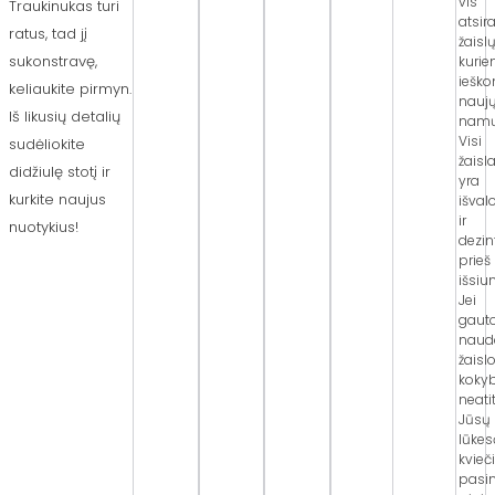
vis
Traukinukas turi
atsir
ratus, tad jį
žaislų
sukonstravę,
kuri
iešk
keliaukite pirmyn.
nauj
Iš likusių detalių
namų
Visi
sudėliokite
žaisla
didžiulę stotį ir
yra
kurkite naujus
išval
ir
nuotykius!
dezi
prieš
išsiu
Jei
gaut
naud
žaisl
koky
neati
Jūsų
lūkes
kvie
pasi