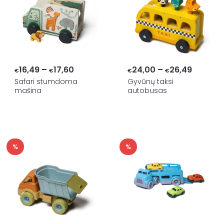
Price
Price
16,49
–
17,60
24,00
–
26,49
€
€
€
€
range:
range:
Safari stumdoma
Gyvūnų taksi
mašina
autobusas
€16,49
€24,00
through
throug
€17,60
€26,49
%
%