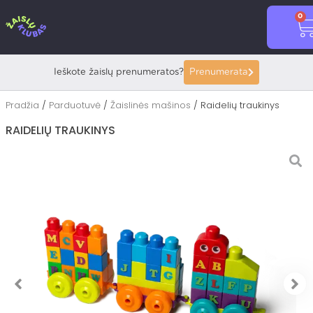
Pereiti
0
prie
C
turinio
Ieškote žaislų prenumeratos?
Prenumerata
Pradžia
/
Parduotuvė
/
Žaislinės mašinos
/ Raidelių traukinys
RAIDELIŲ TRAUKINYS