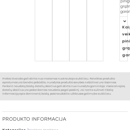
pinig
grąž
garan
Kai
vei
pin
grą
gar
Prekės išvaizda gali skirtis nuo matomos nuotraukoje aukščiau. Pateiktas produkto
aprašymas yra bendro pobūdžio, nurodytos produkto savybės nebūtinai yra išsamios.
Perkant naudotą žaislą, detalių skaičius gali skirtis nuo nurodyto gamintojo. Visais atvejais,
detalių skaičius yra pakankamas naudotis pagal paskirtį. Jei norite sužinoti tikslią
informaciją apie dominantį žaislą, pasinaudokite užklausos galimybe aukščiau.
PRODUKTO INFORMACIJA