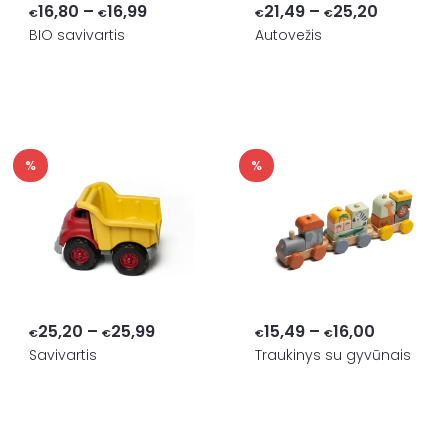
Price
Price
16,80
–
16,99
21,49
–
25,20
€
€
€
€
range:
range:
BIO savivartis
Autovežis
€16,80
€21,49
through
through
€16,99
€25,20
%
%
Price
Price
25,20
–
25,99
15,49
–
16,00
€
€
€
€
range:
range:
Savivartis
Traukinys su gyvūnais
€25,20
€15,49
through
through
€25,99
€16,00