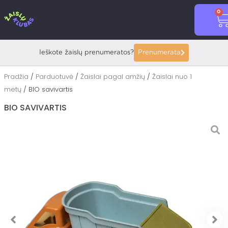
Pereiti
0
prie
C
turinio
Ieškote žaislų prenumeratos?
Prenumerata
Pradžia
/
Parduotuvė
/
Žaislai pagal amžių
/
Žaislai nuo 1
metų
/ BIO savivartis
BIO SAVIVARTIS