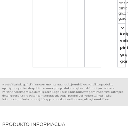
pasi
pinig
grąži
garan
Kai
vei
pin
grą
gar
Prekės išvaizda gali skirtis nuo matomos nuotraukoje aukščiau. Pateiktas produkto
aprašymas yra bendro pobūdžio, nurodytos produkto savybės nebūtinai yra išsamios.
Perkant naudotą žaislą, detalių skaičius gali skirtis nuo nurodyto gamintojo. Visais atvejais,
detalių skaičius yra pakankamas naudotis pagal paskirtį. Jei norite sužinoti tikslią
informaciją apie dominantį žaislą, pasinaudokite užklausos galimybe aukščiau.
PRODUKTO INFORMACIJA