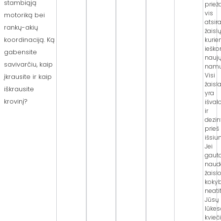
stambiąją
priež
vis
motoriką bei
atsir
rankų-akių
žaislų
koordinaciją. Ką
kuri
iešk
gabensite
nauj
savivarčiu, kaip
namų
Visi
įkrausite ir kaip
žaisla
iškrausite
yra
krovinį?
išval
ir
dezin
prieš
išsiu
Jei
gaut
naud
žaisl
koky
neati
Jūsų
lūkes
kvie