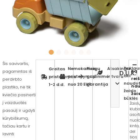
Šis savivartis,
Paklaus
Nemokamas
Pinigų
Atsakinga
Greitas
Ką
pagamintas iš
D.U.K.
dėl
pristatymas
grąžinimo
ir tvaru
pristatymas
rei
perdirbto
naudo
nuo 20 EUR
garantija
1-2 d.d.
nau
plastiko, ne tik
žaislo
žai
kviečia pasinerti
būklės
į vaizduotės
Žaisl
klub
pasaulį ir ugdyti
asor
kūrybiškumą,
nuola
tačiau kartu ir
kinta,
dėl
lavinti
šios