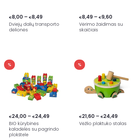
Price
Price
8,00
–
8,49
8,49
–
9,60
€
€
€
€
range:
range:
Dviejų dalių transporto
Vėrimo žaidimas su
dėlionės
skaičiais
€8,00
€8,49
through
through
€8,49
€9,60
%
%
Price
Price
24,00
–
24,49
21,60
–
24,49
€
€
€
€
range:
range:
BIO kūrybinės
Vėžlio plaktuko stalas
kaladėlės su pagrindo
€24,00
€21,60
plokštele