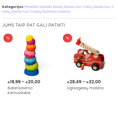
Kategorijos
:
Perdirbto plastiko žaislai
,
Žaislai nuo 1 metų
,
Žaislai nuo 2
metų
,
Žaislai nuo 3 metų
,
Žaislinės mašinos
JUMS TAIP PAT GALI PATIKTI
%
%
Price
Price
18,99
–
20,00
28,49
–
32,00
€
€
€
€
range:
range:
Balansavimo
Ugniagesių mašina
kamuoliukai
€18,99
€28,49
through
through
€20,00
€32,00