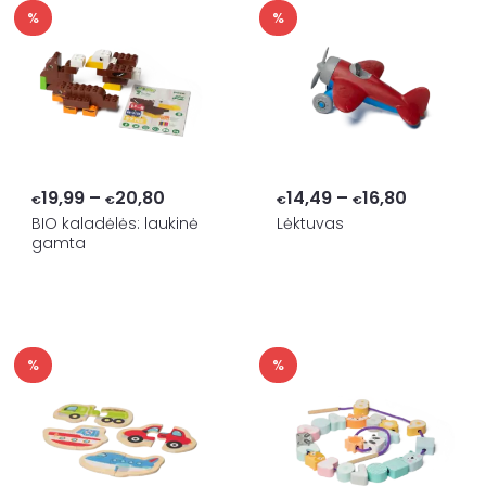
%
%
Price
Price
19,99
–
20,80
14,49
–
16,80
€
€
€
€
range:
range:
BIO kaladėlės: laukinė
Lėktuvas
gamta
€19,99
€14,49
through
through
€20,80
€16,80
%
%