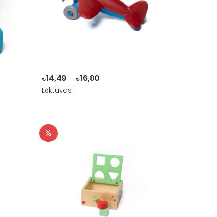
Price
14,49
–
16,80
€
€
Lėktuvas
range:
€14,49
through
€16,80
%