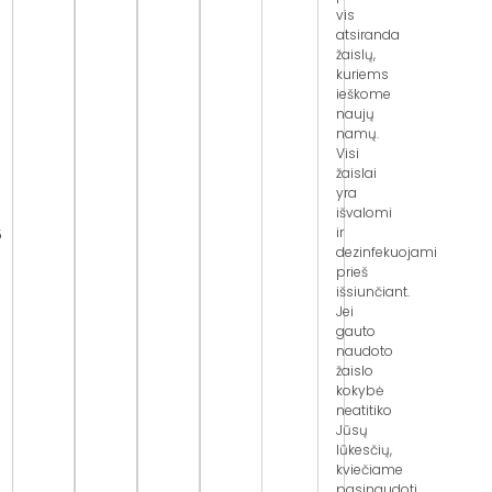
vis
atsiranda
žaislų,
kuriems
ieškome
naujų
namų.
Visi
žaislai
yra
išvalomi
ir
5
dezinfekuojami
prieš
išsiunčiant.
Jei
gauto
naudoto
žaislo
kokybė
neatitiko
Jūsų
lūkesčių,
kviečiame
pasinaudoti