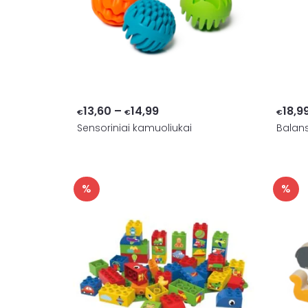
Price
13,60
–
14,99
18,9
€
€
€
Sensoriniai kamuoliukai
range:
Balan
€13,60
through
€14,99
%
%