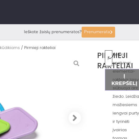
Ieškote žaislų prenumeratos?
Prenumerata
 kūdikiams
/ Pirmieji rakteliai
PIRMIEJI
Keturi
spalvingi
RAKTELIAI
elementai-
Į
rakteliai laisv
KREPŠELĮ
siūbuoja ant
žiedo. Leidži
mažiesiems
lengvai purty
ir tyrinėti
įvairias
formas,