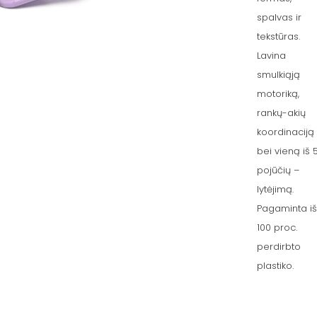
spalvas ir
tekstūras.
Lavina
smulkiąją
motoriką,
rankų-akių
koordinaciją
bei vieną iš 
pojūčių –
lytėjimą.
Pagaminta iš
100 proc.
perdirbto
plastiko.