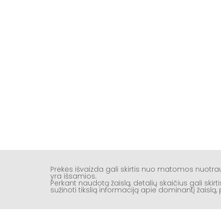
Prekės išvaizda gali skirtis nuo matomos nuotr
yra išsamios.
Perkant naudotą žaislą, detalių skaičius gali ski
sužinoti tikslią informaciją apie dominantį žaisl