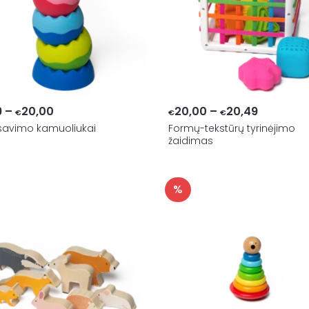
Price
Price
9
–
20,00
20,00
–
20,49
€
€
€
savimo kamuoliukai
range:
Formų-tekstūrų tyrinėjimo
range:
žaidimas
€18,99
€20,00
through
through
€20,00
€20,49
%