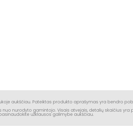
aukoje aukščiau. Pateiktas produkto aprašymas yra bendro po
rtis nuo nurodyto gamintojo. Visais atvejais, detalių skaičius yr
ą, pasinaudokite užklausos galimybe aukščiau.