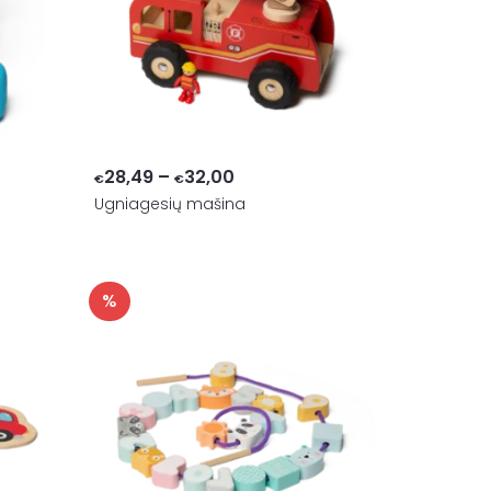
Price
28,49
–
32,00
€
€
Ugniagesių mašina
range:
€28,49
through
€32,00
%