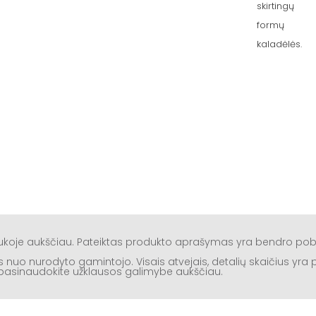
skirtingų
formų
kaladėlės.
aukoje aukščiau. Pateiktas produkto aprašymas yra bendro po
rtis nuo nurodyto gamintojo. Visais atvejais, detalių skaičius yr
ą, pasinaudokite užklausos galimybe aukščiau.