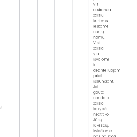
vis
atsiranda
žaislų,
kuriems
ieškome
naujų
namų.
Visi
žaislai
yra
išvalomi
ir
dezinfekuojami
prieš
išsiunčiant.
Jei
gauto
naudoto
žaislo
ų
kokybė
neatitiko
Jūsų
lūkesčių,
kviečiame
pasinaudoti