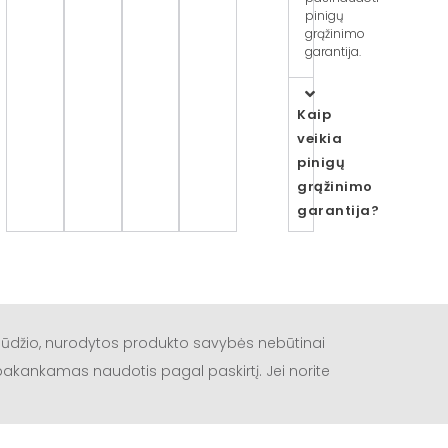
pinigų
grąžinimo
garantija.
Kaip
veikia
pinigų
grąžinimo
garantija?
būdžio, nurodytos produkto savybės nebūtinai
a pakankamas naudotis pagal paskirtį. Jei norite