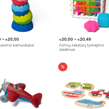
Price
Price
9
–
20,00
20,00
–
20,49
€
€
€
savimo kamuoliukai
range:
Formų-tekstūrų tyrinėjimo
range:
žaidimas
€18,99
€20,00
through
through
€20,00
€20,49
%