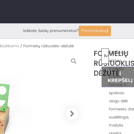
Ieškote žaislų prenumeratos?
Prenumerata
 kūdikiams
/ Formelių rūšiuoklis-dėžutė
FORMELIŲ
Žaidimas
skirtas
RŪŠIUOKLI
mokytis
DĖŽUTĖ
Į
pažinti
KREPŠELĮ
formas ir
spalvas.
Jeigu dėti
formeles da
sudėtinga,
mažylis
greitai