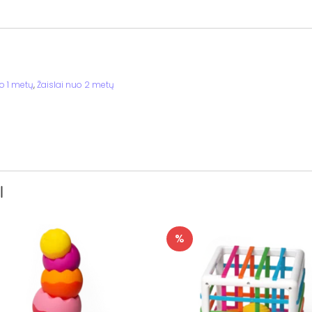
uo 1 metų
,
Žaislai nuo 2 metų
I
%