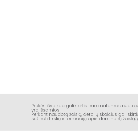
Prekės išvaizda gali skirtis nuo matomos nuotr
yra išsamios.
Perkant naudotą žaislą, detalių skaičius gali ski
sužinoti tikslią informaciją apie dominantį žaisl