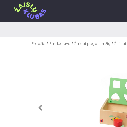
Pereiti
prie
turinio
Pradžia
/
Parduotuvė
/
Žaislai pagal amžių
/
Žaislai