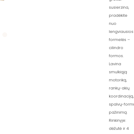
susierzina,
pradėkite
nuo
lengviausios
formelės –
cilindro
formos.
Lavina
smulkiąją
motoriką,
rankų-akių
koordinaciją,
spalvų-form
pažinimą.
Rinkinyje:
dėžutė ir 4