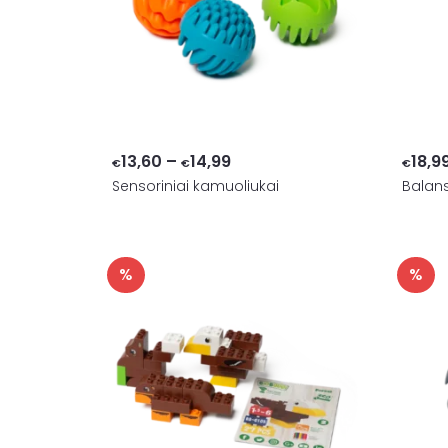
Price
13,60
–
14,99
18,9
€
€
€
Sensoriniai kamuoliukai
range:
Balan
€13,60
through
€14,99
%
%