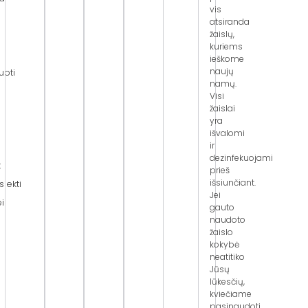
vis
atsiranda
žaislų,
kuriems
ieškome
naujų
uoti
namų.
Visi
žaislai
yra
išvalomi
ir
dezinfekuojami
t
prieš
išsiunčiant.
siekti
Jei
ei
gauto
naudoto
žaislo
kokybė
neatitiko
Jūsų
lūkesčių,
kviečiame
pasinaudoti