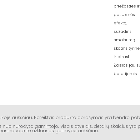
priežasties ir
pasekmės
efektą,
sužadins
smalsumą
skatins tyrinė
ir atrasti.
Žaislas jau s
baterijomis.
aukoje aukščiau. Pateiktas produkto aprašymas yra bendro po
rtis nuo nurodyto gamintojo. Visais atvejais, detalių skaičius yr
ą, pasinaudokite užklausos galimybe aukščiau.