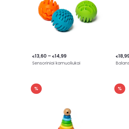
Price
13,60
–
14,99
18,9
€
€
€
Sensoriniai kamuoliukai
range:
Balan
€13,60
through
€14,99
%
%