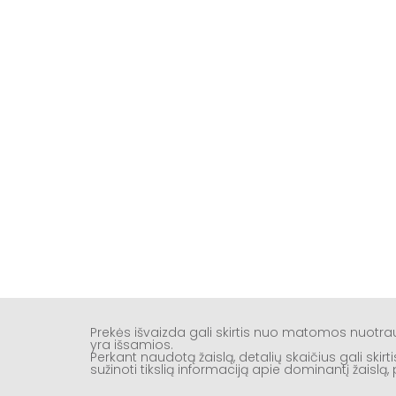
Prekės išvaizda gali skirtis nuo matomos nuotr
yra išsamios.
Perkant naudotą žaislą, detalių skaičius gali ski
sužinoti tikslią informaciją apie dominantį žaisl