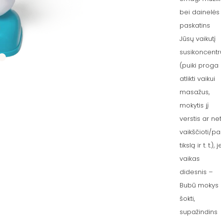
bei dainelės
paskatins
Jūsų vaikutį
susikoncentr
(puiki proga
atlikti vaikui
masažus,
mokytis jį
verstis ar ne
vaikščioti/pa
tikslą ir t. t.), j
vaikas
didesnis –
Bubū mokys
šokti,
supažindins