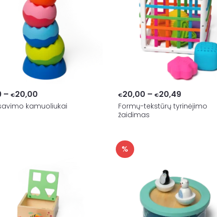
Price
Price
9
–
20,00
20,00
–
20,49
€
€
€
savimo kamuoliukai
range:
Formų-tekstūrų tyrinėjimo
range:
žaidimas
€18,99
€20,00
through
through
€20,00
€20,49
%