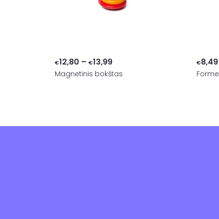
Price
12,80
–
13,99
8,49
€
€
€
Magnetinis bokštas
range:
Formel
€12,80
through
€13,99