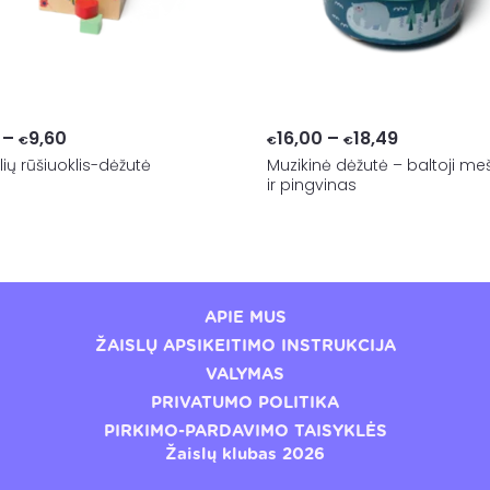
Price
Price
–
9,60
16,00
–
18,49
€
€
€
ių rūšiuoklis-dėžutė
range:
Muzikinė dėžutė – baltoji me
range:
ir pingvinas
€8,49
€16,00
through
through
€9,60
€18,49
APIE MUS
ŽAISLŲ APSIKEITIMO INSTRUKCIJA
VALYMAS
PRIVATUMO POLITIKA
PIRKIMO-PARDAVIMO TAISYKLĖS
Žaislų klubas 2026