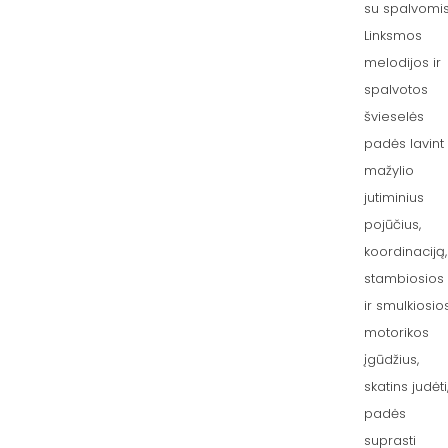
su spalvomis
Linksmos
melodijos ir
spalvotos
švieselės
padės lavint
mažylio
jutiminius
pojūčius,
koordinaciją,
stambiosios
ir smulkiosio
motorikos
įgūdžius,
skatins judėti
padės
suprasti