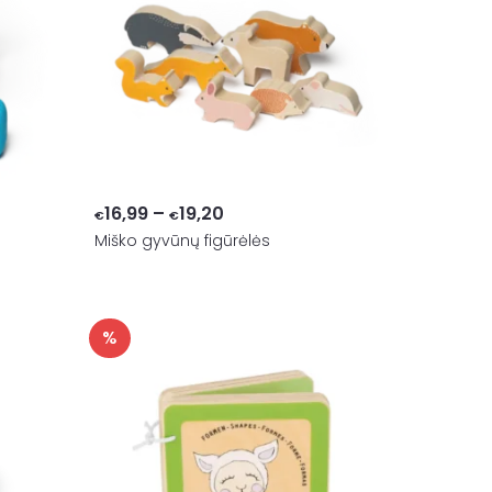
Price
16,99
–
19,20
€
€
Miško gyvūnų figūrėlės
range:
€16,99
through
€19,20
%