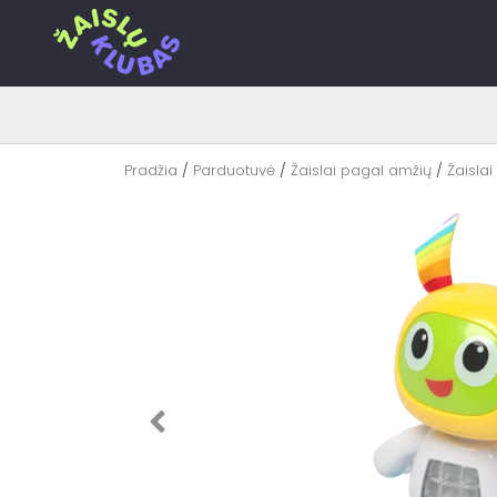
Pereiti
prie
turinio
Pradžia
/
Parduotuvė
/
Žaislai pagal amžių
/
Žaislai