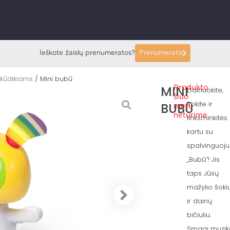
Ieškote žaislų prenumeratos?
Prenumerata
 kūdikiams
/ Mini bubū
MINI
Produkto
Dainuokite,
šiuo
šokite ir
BUBŪ
metu
neturime.
linksminkitės
kartu su
spalvinguoju
„Bubū“! Jis
taps Jūsų
mažylio šoki
ir dainų
bičiuliu.
Smagi muzik