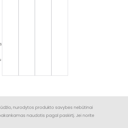
ti
u
būdžio, nurodytos produkto savybės nebūtinai
a pakankamas naudotis pagal paskirtį. Jei norite