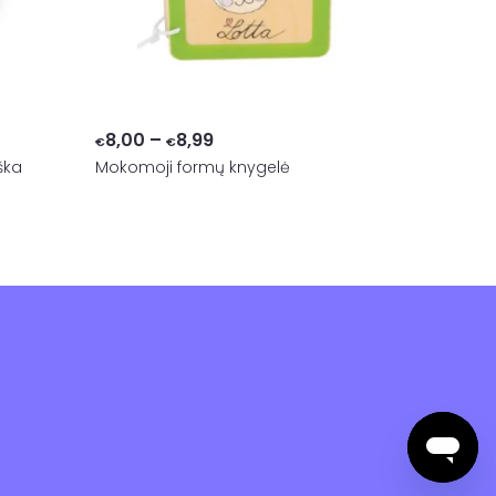
Price
8,00
–
8,99
€
€
ška
Mokomoji formų knygelė
range:
€8,00
through
€8,99