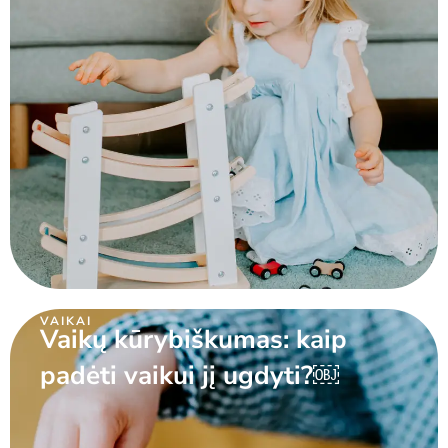
VAIKAI
Vaikų kūrybiškumas: kaip
padėti vaikui jį ugdyti?￼