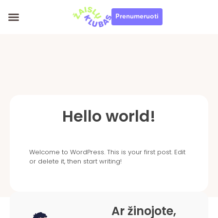
Pereiti
Prenumeruoti
prie
turinio
Hello world!
Welcome to WordPress. This is your first post. Edit
or delete it, then start writing!
Ar žinojote,