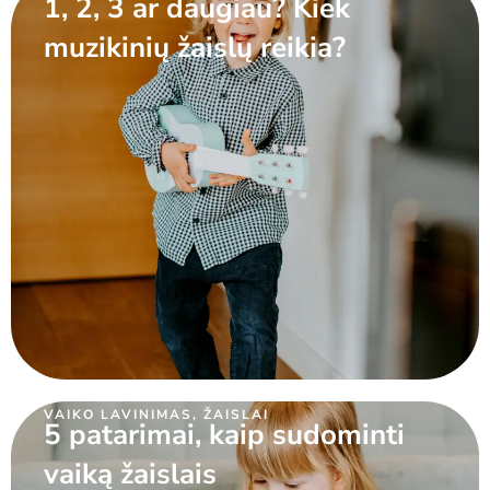
1, 2, 3 ar daugiau? Kiek
muzikinių žaislų reikia?
VAIKO LAVINIMAS
,
ŽAISLAI
5 patarimai, kaip sudominti
vaiką žaislais