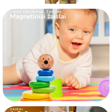
VAIKO LAVINIMAS
,
ŽAISLAI
Magnetiniai žaislai
VAIKAI