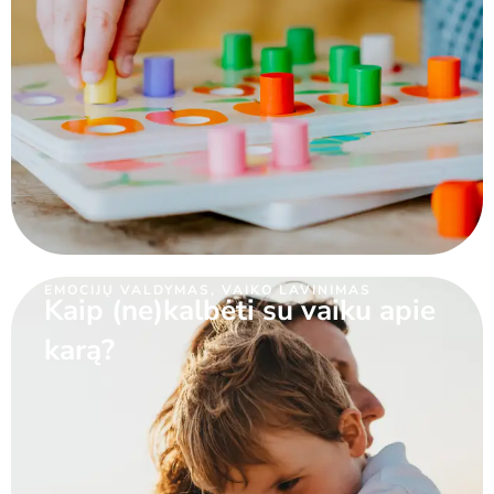
EMOCIJŲ VALDYMAS
,
VAIKO LAVINIMAS
Kaip (ne)kalbėti su vaiku apie
karą?