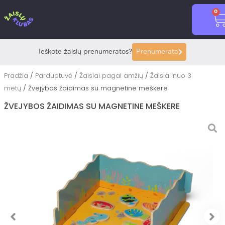
Pereiti
0
prie
C
turinio
Ieškote žaislų prenumeratos?
Prenumerata
Pradžia
/
Parduotuvė
/
Žaislai pagal amžių
/
Žaislai nuo 3
metų
/ Žvejybos žaidimas su magnetine meškere
ŽVEJYBOS ŽAIDIMAS SU MAGNETINE MEŠKERE