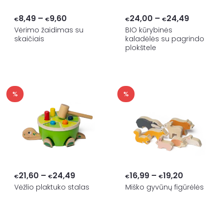
Price
Price
8,49
–
9,60
24,00
–
24,49
€
€
€
€
range:
range:
Vėrimo žaidimas su
BIO kūrybinės
skaičiais
kaladėlės su pagrindo
€8,49
€24,00
plokštele
through
throug
€9,60
€24,49
%
%
Price
Price
21,60
–
24,49
16,99
–
19,20
€
€
€
€
range:
range:
Vėžlio plaktuko stalas
Miško gyvūnų figūrėlės
€21,60
€16,99
through
through