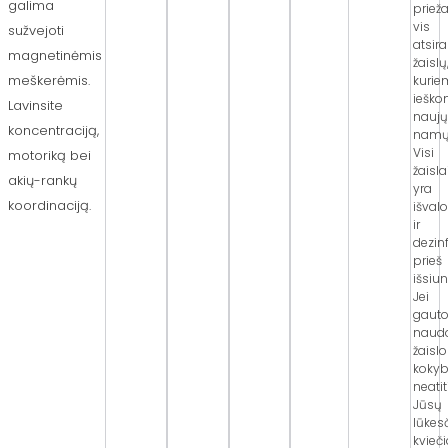
galima
priež
vis
sužvejoti
atsir
magnetinėmis
žaislų
meškerėmis.
kurie
iešk
Lavinsite
nauj
koncentraciją,
namų
Visi
motoriką bei
žaisla
akių-rankų
yra
koordinaciją.
išval
ir
dezin
prieš
išsiun
Jei
gaut
naud
žaislo
koky
neatit
Jūsų
lūkesč
kvieč