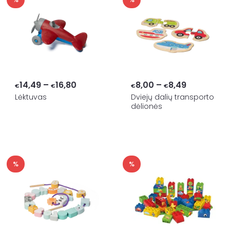
Price
Price
14,49
–
16,80
8,00
–
8,49
€
€
€
€
range:
range:
Lėktuvas
Dviejų dalių transporto
dėlionės
€14,49
€8,00
through
through
€16,80
€8,49
%
%