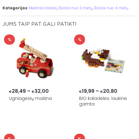
Kategorijos
:
Mediniai žaislai
,
Žaislai nuo 3 metų
,
Žaislai nuo 4 metų
JUMS TAIP PAT GALI PATIKTI
%
%
Price
Price
28,49
–
32,00
19,99
–
20,80
€
€
€
€
range:
range:
Ugniagesių mašina
BIO kaladėlės: laukinė
gamta
€28,49
€19,99
through
through
€32,00
€20,80
%
%