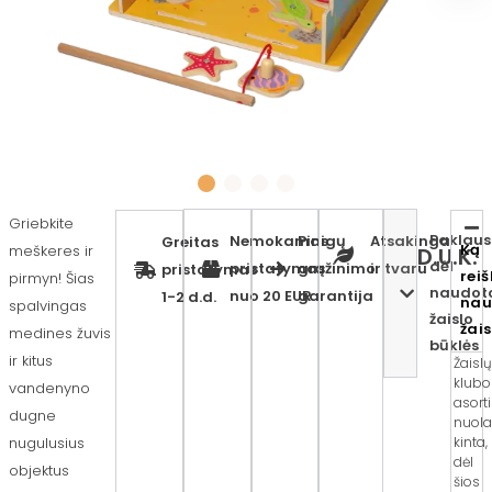
Griebkite
Paklaus
Nemokamas
Pinigų
Atsakinga
Greitas
Ką
meškeres ir
D.U.K.
dėl
pristatymas
grąžinimo
ir tvaru
pristatymas
reiš
pirmyn! Šias
naudot
nuo 20 EUR
garantija
1-2 d.d.
nau
spalvingas
žaislo
žai
medines žuvis
būklės
ir kitus
Žaisl
klubo
vandenyno
asort
dugne
nuola
nugulusius
kinta,
dėl
objektus
šios