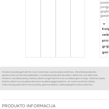
pasin
pinig
grąži
garant
Kai
vei
pin
grą
gar
Prekės išvaizda gali skirtis nuo matomos nuotraukoje aukščiau. Pateiktas produkto
aprašymas yra bendro pobūdžio, nurodytos produkto savybės nebūtinai yra išsamios.
Perkant naudotą žaislą, detalių skaičius gali skirtis nuo nurodyto gamintojo. Visais atvejais,
detalių skaičius yra pakankamas naudotis pagal paskirtį. Jei norite sužinoti tikslią
informaciją apie dominantį žaislą, pasinaudokite užklausos galimybe aukščiau.
PRODUKTO INFORMACIJA