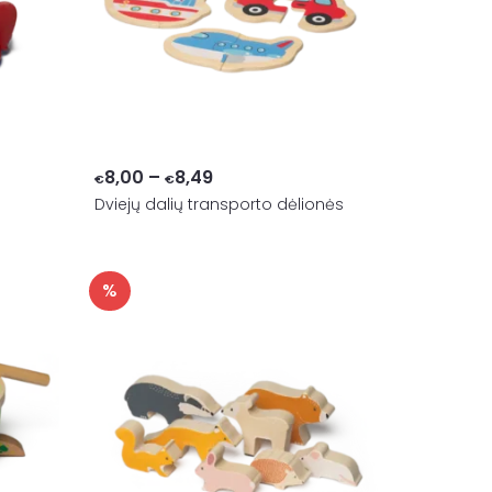
Price
8,00
–
8,49
€
€
Dviejų dalių transporto dėlionės
range:
€8,00
through
%
€8,49