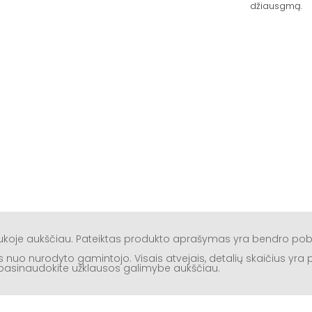
džiausgmą.
aukoje aukščiau. Pateiktas produkto aprašymas yra bendro po
rtis nuo nurodyto gamintojo. Visais atvejais, detalių skaičius yr
ą, pasinaudokite užklausos galimybe aukščiau.