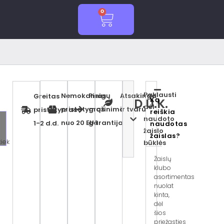
0
Cart
Paklausti
Nemokamas
Pinigų
Atsakinga
Greitas
Ką
D.U.K.
dėl
pristatymas
grąžinimo
ir tvaru
pristatymas
reiškia
naudoto
nuo 20 EUR
garantija
1-2 d.d.
naudotas
žaislo
žaislas?
tiek
būklės
Žaislų
klubo
asortimentas
nuolat
kinta,
dėl
šios
priežasties