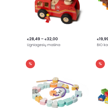
Price
28,49
–
32,00
19,9
€
€
€
Ugniagesių mašina
range:
BIO ka
€28,49
through
%
%
€32,00