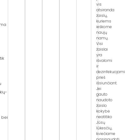
vis
atsiranda
žaislų,
kuriems
ima
ieškome
naujų
namų.
Visi
žaislai
yra
tik
išvalomi
ir
dezinfekuojami
prieš
išsiunčiant.
u
Jei
kių-
gauto
naudoto
žaislo
kokybė
neatitiko
 bei
Jūsų
lūkesčių,
kviečiame
pasinaudoti