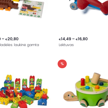
Price
Price
9
–
20,80
14,49
–
16,80
€
€
€
ladėlės: laukinė gamta
range:
Lėktuvas
range:
€19,99
€14,49
through
through
%
€20,80
€16,80