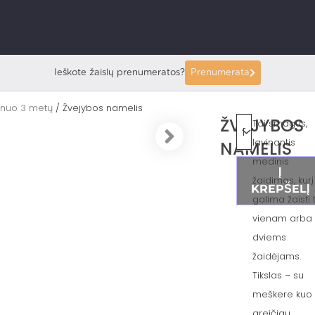
Ieškote žaislų prenumeratos?
Prenumerata
i nuo 3 metų
/ Žvejybos namelis
ŽVEJYBOS
Tai smagus,
lavinantis
NAMELIS
medinis
Į
žaidimas, kurį
KREPŠELĮ
galima žaisti 
vienam arba
dviems
žaidėjams.
Tikslas – su
meškere kuo
greičiau