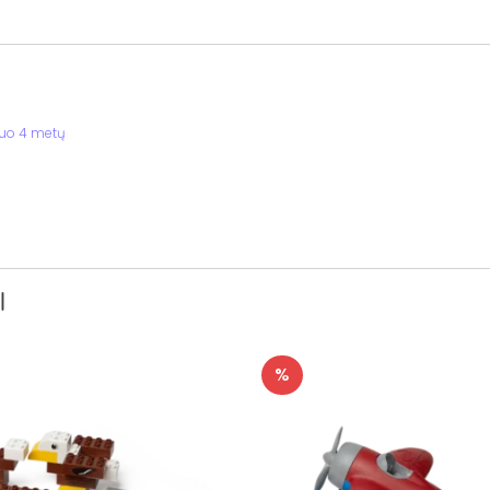
nuo 4 metų
I
%