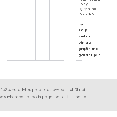
pinigų
grąžinimo
garantija.
Kaip
veikia
pinigų
grąžinimo
garantija?
būdžio, nurodytos produkto savybės nebūtinai
a pakankamas naudotis pagal paskirtį. Jei norite