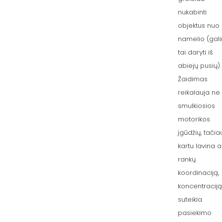
nukabinti
objektus nuo
namelio (gal
tai daryti iš
abiejų pusių).
Žaidimas
reikalauja ne 
smulkiosios
motorikos
įgūdžių, tačia
kartu lavina a
rankų
koordinaciją,
koncentraciją
suteikia
pasiekimo