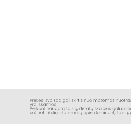
Prekės išvaizda gali skirtis nuo matomos nuotr
yra išsamios.
Perkant naudotą žaislą, detalių skaičius gali ski
sužinoti tikslią informaciją apie dominantį žaisl