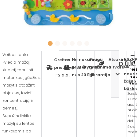
Veiklos lenta
Pakla
Nemokamas
Pinigų
Atsakinga
Greitas
Ką
kviečia mažajį
D.U.K.
dėl
pristatymas
grąžinimo
ir tvaru
pristatymas
rei
klubietį tobulinti
naud
nuo 20 EUR
garantija
1-2 d.d.
na
motorikos įgūdžius,
žaislo
žai
mokytis atpažinti
būklė
objektus, lavinti
Žaisl
klub
koncentraciją ir
asor
dėmesį.
nuol
kinta
Supažindinkite
dėl
mažylį su lentos
šios
funkcijomis po
priež