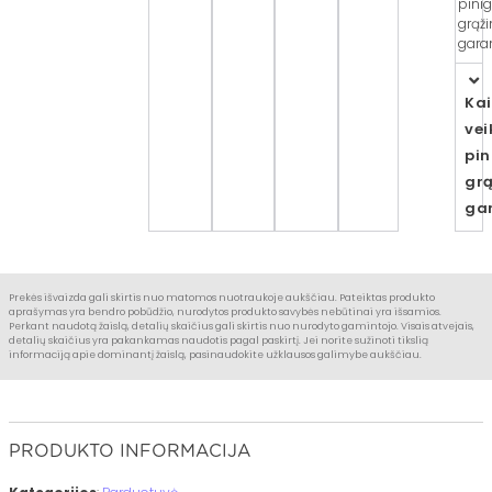
pini
grąž
garan
Ka
vei
pin
gr
gar
Prekės išvaizda gali skirtis nuo matomos nuotraukoje aukščiau. Pateiktas produkto
aprašymas yra bendro pobūdžio, nurodytos produkto savybės nebūtinai yra išsamios.
Perkant naudotą žaislą, detalių skaičius gali skirtis nuo nurodyto gamintojo. Visais atvejais,
detalių skaičius yra pakankamas naudotis pagal paskirtį. Jei norite sužinoti tikslią
informaciją apie dominantį žaislą, pasinaudokite užklausos galimybe aukščiau.
PRODUKTO INFORMACIJA