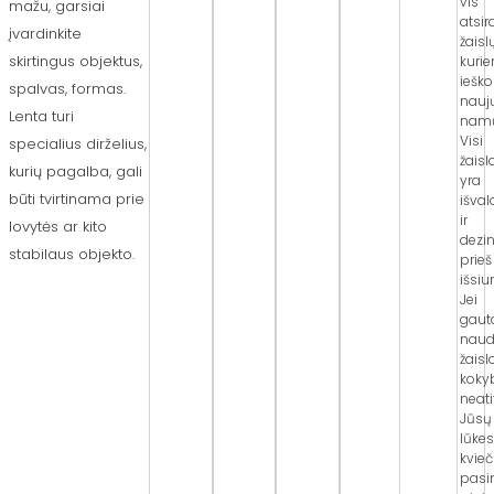
vis
mažu, garsiai
atsi
įvardinkite
žaisl
skirtingus objektus,
kuri
iešk
spalvas, formas.
nauj
Lenta turi
nam
Visi
specialius dirželius,
žaisl
kurių pagalba, gali
yra
būti tvirtinama prie
išva
ir
lovytės ar kito
dezi
stabilaus objekto.
prieš
išsiu
Jei
gaut
naud
žaisl
koky
neati
Jūsų
lūkes
kvie
pasi