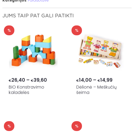
Kategorijos
:
Parduotuvė
JUMS TAIP PAT GALI PATIKTI
%
%
Price
Price
26,40
–
39,60
14,00
–
14,99
€
€
€
€
range:
range:
BIO Konstravimo
Dėlionė – Meškučių
kaladėlės
šeima
€26,40
€14,00
through
through
€39,60
€14,99
%
%