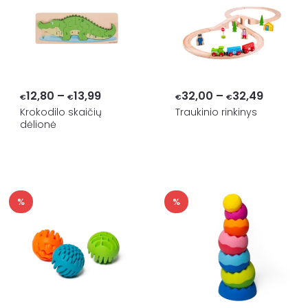
Price
Price
12,80
–
13,99
32,00
–
32,49
€
€
€
€
range:
range:
Krokodilo skaičių
Traukinio rinkinys
dėlionė
€12,80
€32,00
through
through
€13,99
€32,49
%
%