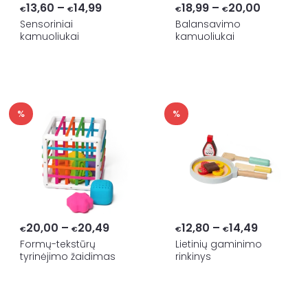
Price
Price
13,60
–
14,99
18,99
–
20,00
€
€
€
€
range:
range:
Sensoriniai
Balansavimo
kamuoliukai
kamuoliukai
€13,60
€18,99
through
through
€14,99
€20,00
%
%
Price
Price
20,00
–
20,49
12,80
–
14,49
€
€
€
€
range:
range:
Formų-tekstūrų
Lietinių gaminimo
tyrinėjimo žaidimas
rinkinys
€20,00
€12,80
through
through
€20,49
€14,49