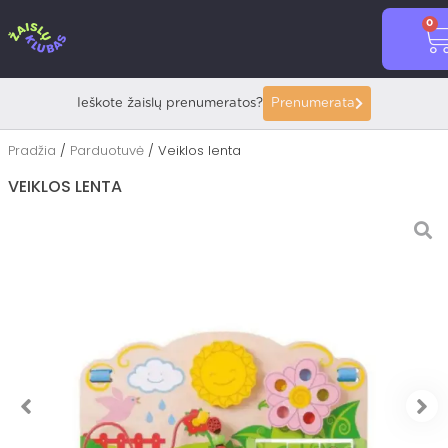
Pereiti
0
prie
C
turinio
Ieškote žaislų prenumeratos?
Prenumerata
Pradžia
/
Parduotuvė
/ Veiklos lenta
VEIKLOS LENTA