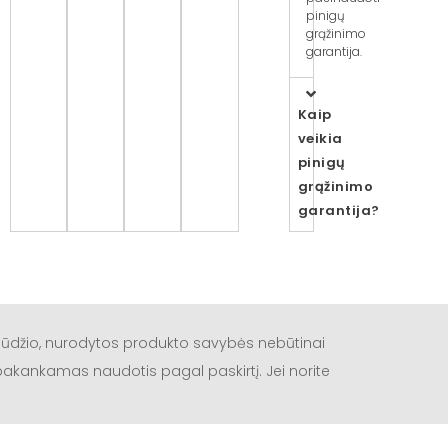
pinigų
grąžinimo
garantija.
Kaip
veikia
pinigų
grąžinimo
garantija?
būdžio, nurodytos produkto savybės nebūtinai
a pakankamas naudotis pagal paskirtį. Jei norite