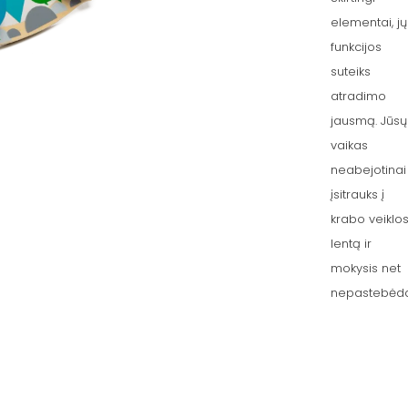
elementai, jų
funkcijos
suteiks
atradimo
jausmą. Jūsų
vaikas
neabejotinai
įsitrauks į
krabo veiklo
lentą ir
mokysis net
nepastebėd