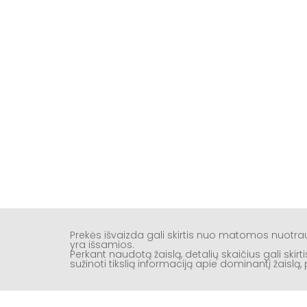
Prekės išvaizda gali skirtis nuo matomos nuotr
yra išsamios.
Perkant naudotą žaislą, detalių skaičius gali ski
sužinoti tikslią informaciją apie dominantį žaisl