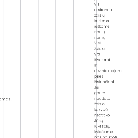
vis
atsiranda
žaislų,
kuriems
ieškome
naujų
namų.
Visi
žaislai
yra
išvalomi
ir
dezinfekuojami
s
prieš
išsiunčiant.
Jei
gauto
naudoto
amas!
žaislo
kokybė
neatitiko
Jūsų
lūkesčių,
kviečiame
pasinaudoti