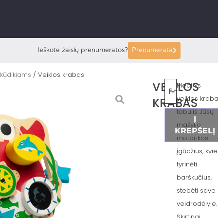
Ieškote žaislų prenumeratos?
Prenumerata
 kūdikiams
/ Veiklos krabas
VEIKLOS
Medinis
veiklos krab
KRABAS
tobulis Jūsų
Į
mažylio
KREPŠELĮ
motorikos
įgūdžius, kvi
tyrinėti
barškučius,
stebėti save
veidrodėlyje.
Skirtingi