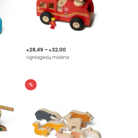
Price
28,49
–
32,00
€
€
Ugniagesių mašina
range:
€28,49
through
€32,00
%