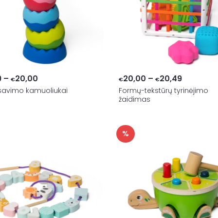
Price
Price
9
–
20,00
20,00
–
20,49
€
€
€
savimo kamuoliukai
range:
Formų-tekstūrų tyrinėjimo
range:
žaidimas
€18,99
€20,00
through
through
€20,00
€20,49
%