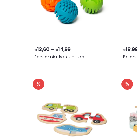
Price
13,60
–
14,99
18,9
€
€
€
Sensoriniai kamuoliukai
range:
Balan
€13,60
through
€14,99
%
%