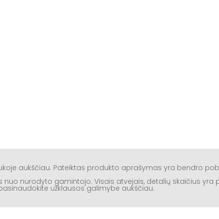
aukoje aukščiau. Pateiktas produkto aprašymas yra bendro po
rtis nuo nurodyto gamintojo. Visais atvejais, detalių skaičius yr
ą, pasinaudokite užklausos galimybe aukščiau.