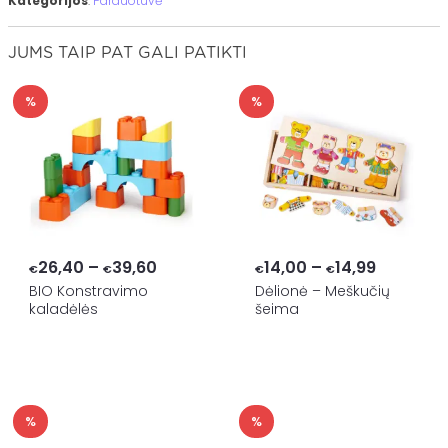
Kategorijos
:
Parduotuvė
JUMS TAIP PAT GALI PATIKTI
%
%
Price
Price
26,40
–
39,60
14,00
–
14,99
€
€
€
€
range:
range:
BIO Konstravimo
Dėlionė – Meškučių
kaladėlės
šeima
€26,40
€14,00
through
through
€39,60
€14,99
%
%