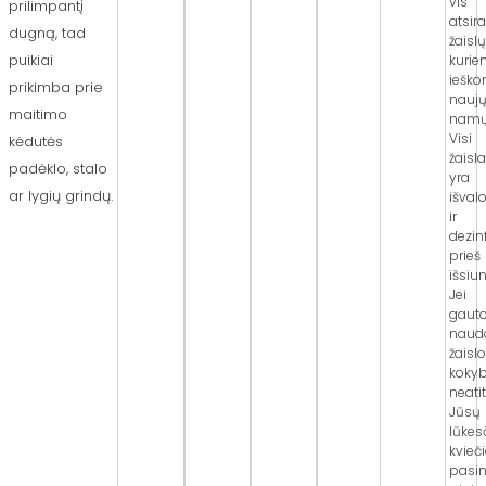
vis
prilimpantį
atsir
dugną, tad
žaislų
puikiai
kuri
iešk
prikimba prie
nauj
maitimo
namų
Visi
kėdutės
žaisla
padėklo, stalo
yra
ar lygių grindų.
išval
ir
dezin
prieš
išsiun
Jei
gaut
naud
žaislo
koky
neatit
Jūsų
lūkesč
kvieč
pasin