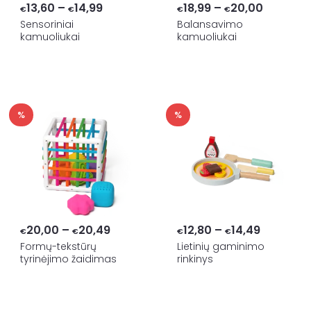
Price
Price
13,60
–
14,99
18,99
–
20,00
€
€
€
€
range:
range:
Sensoriniai
Balansavimo
kamuoliukai
kamuoliukai
€13,60
€18,99
through
through
€14,99
€20,00
%
%
Price
Price
20,00
–
20,49
12,80
–
14,49
€
€
€
€
range:
range:
Formų-tekstūrų
Lietinių gaminimo
tyrinėjimo žaidimas
rinkinys
€20,00
€12,80
through
through
€20,49
€14,49