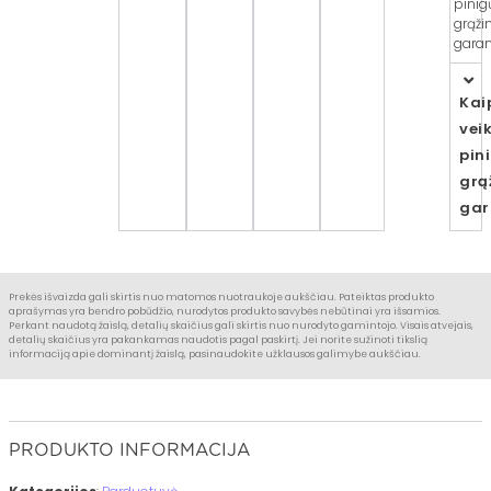
pinig
grąži
garant
Kai
vei
pin
grą
gar
Prekės išvaizda gali skirtis nuo matomos nuotraukoje aukščiau. Pateiktas produkto
aprašymas yra bendro pobūdžio, nurodytos produkto savybės nebūtinai yra išsamios.
Perkant naudotą žaislą, detalių skaičius gali skirtis nuo nurodyto gamintojo. Visais atvejais,
detalių skaičius yra pakankamas naudotis pagal paskirtį. Jei norite sužinoti tikslią
informaciją apie dominantį žaislą, pasinaudokite užklausos galimybe aukščiau.
PRODUKTO INFORMACIJA