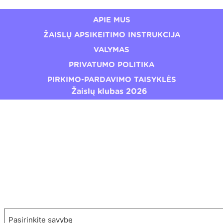
APIE MUS
ŽAISLŲ APSIKEITIMO INSTRUKCIJA
VALYMAS
PRIVATUMO POLITIKA
PIRKIMO-PARDAVIMO TAISYKLĖS
Žaislų klubas 2026