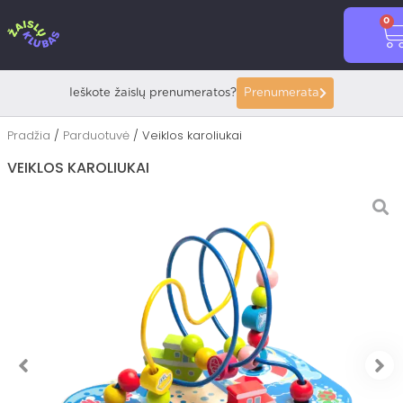
Pereiti
0
prie
C
turinio
Ieškote žaislų prenumeratos?
Prenumerata
Pradžia
/
Parduotuvė
/ Veiklos karoliukai
VEIKLOS KAROLIUKAI