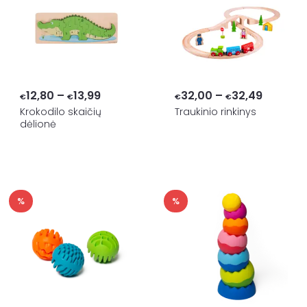
Price
Price
12,80
–
13,99
32,00
–
32,49
€
€
€
€
range:
range:
Krokodilo skaičių
Traukinio rinkinys
dėlionė
€12,80
€32,00
through
through
€13,99
€32,49
%
%