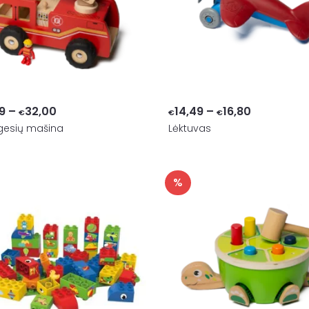
Price
Price
9
–
32,00
14,49
–
16,80
€
€
€
gesių mašina
range:
Lėktuvas
range:
€28,49
€14,49
through
through
%
€32,00
€16,80