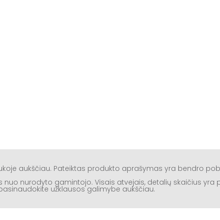
aukoje aukščiau. Pateiktas produkto aprašymas yra bendro po
rtis nuo nurodyto gamintojo. Visais atvejais, detalių skaičius yr
ą, pasinaudokite užklausos galimybe aukščiau.