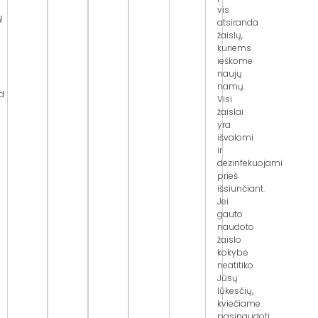
vis
ų
atsiranda
žaislų,
kuriems
ieškome
naujų
namų.
d
Visi
žaislai
u
yra
išvalomi
ir
dezinfekuojami
prieš
išsiunčiant.
Jei
gauto
naudoto
žaislo
kokybė
neatitiko
Jūsų
lūkesčių,
kviečiame
pasinaudoti