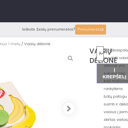
Ieškote žaislų prenumeratos?
Prenumerata
i nuo 1 metų
/ Vaisių dėlionė
VAISIŲ
Ši ryškiaspal
medinė vaisi
DĖLIONĖ
dėlionė yra
Į
sukurta taip,
KREPŠELĮ
kad mažom
rankytėms
būtų patogu
suimti ir dėlio
vaisius į jiem
skirtas vietas
mokantis,