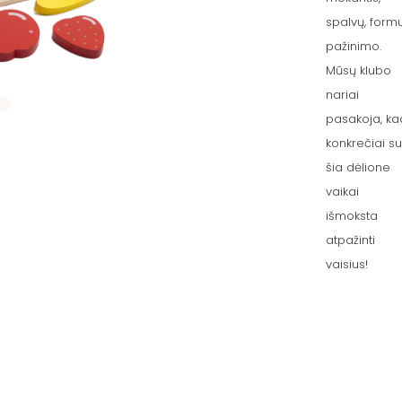
spalvų, form
pažinimo.
Mūsų klubo
nariai
pasakoja, ka
konkrečiai s
šia dėlione
vaikai
išmoksta
atpažinti
vaisius!