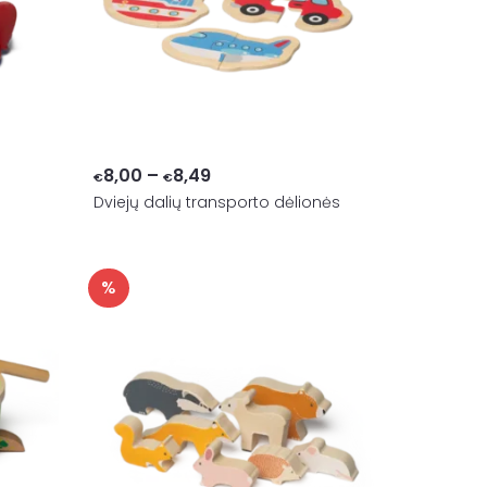
Price
8,00
–
8,49
€
€
Dviejų dalių transporto dėlionės
range:
€8,00
through
%
€8,49