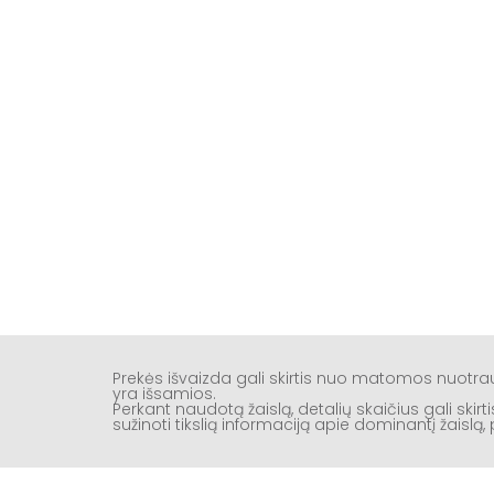
Prekės išvaizda gali skirtis nuo matomos nuotr
yra išsamios.
Perkant naudotą žaislą, detalių skaičius gali ski
sužinoti tikslią informaciją apie dominantį žaisl