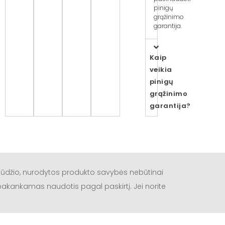
pinigų
grąžinimo
garantija.
Kaip
veikia
pinigų
grąžinimo
garantija?
būdžio, nurodytos produkto savybės nebūtinai
a pakankamas naudotis pagal paskirtį. Jei norite