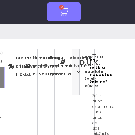
0
Cart
vė
Paklausti
Nemokamas
Pinigų
Atsakinga
Greitas
Ką
D.U.K.
ų
dėl
pristatymas
grąžinimo
ir tvaru
pristatymas
reiškia
naudoto
nuo 20 EUR
garantija
1-2 d.d.
naudotas
žaislo
žaislas?
s
būklės
Žaislų
klubo
asortimentas
ti
nuolat
kinta,
s
dėl
,
šios
priežasties