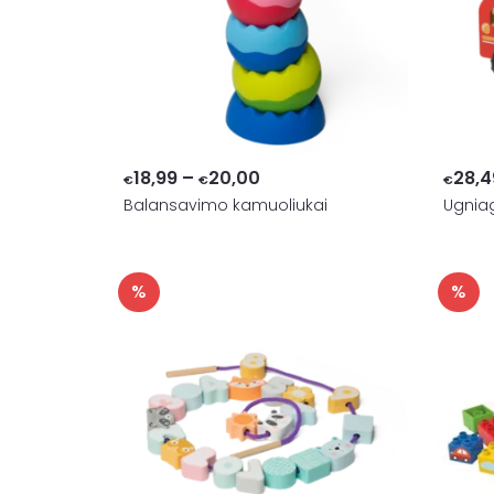
Price
18,99
–
20,00
28,4
€
€
€
Balansavimo kamuoliukai
range:
Ugnia
€18,99
through
%
%
€20,00