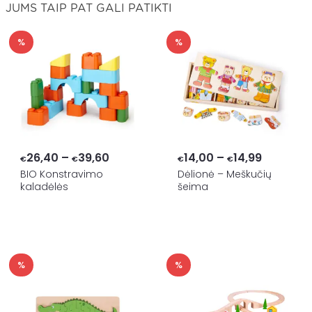
JUMS TAIP PAT GALI PATIKTI
%
%
Price
Price
26,40
–
39,60
14,00
–
14,99
€
€
€
€
range:
range:
BIO Konstravimo
Dėlionė – Meškučių
kaladėlės
šeima
€26,40
€14,00
through
through
€39,60
€14,99
%
%