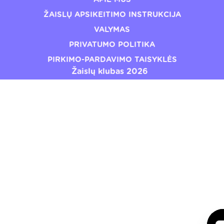
ŽAISLŲ APSIKEITIMO INSTRUKCIJA
VALYMAS
PRIVATUMO POLITIKA
PIRKIMO-PARDAVIMO TAISYKLĖS
Žaislų klubas 2026