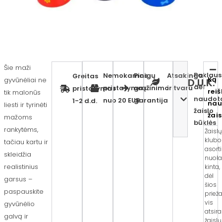
Šie maži
Paklaus
Nemokamas
Pinigų
Atsakinga
Greitas
Ką
gyvūnėliai ne
D.U.K.
dėl
pristatymas
grąžinimo
ir tvaru
pristatymas
reiš
tik malonūs
naudot
nuo 20 EUR
garantija
1-2 d.d.
nau
liesti ir tyrinėti
žaislo
žai
mažoms
būklės
rankytėms,
Žaisl
klubo
tačiau kartu ir
asort
skleidžia
nuola
realistinius
kinta,
dėl
garsus –
šios
paspauskite
priež
vis
gyvūnėlio
atsir
galvą ir
žaislų