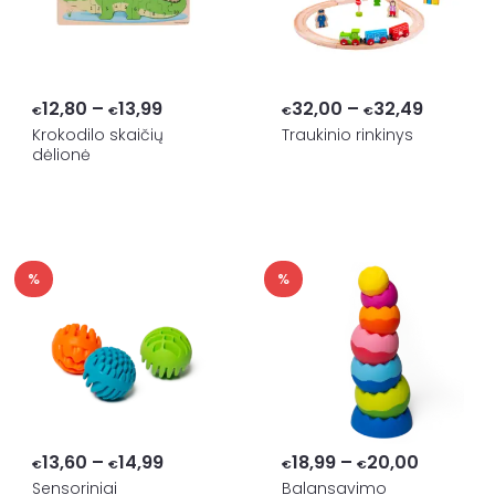
Price
Price
12,80
–
13,99
32,00
–
32,49
€
€
€
€
range:
range:
Krokodilo skaičių
Traukinio rinkinys
dėlionė
€12,80
€32,00
through
through
€13,99
€32,49
%
%
Price
Price
13,60
–
14,99
18,99
–
20,00
€
€
€
€
range:
range:
Sensoriniai
Balansavimo