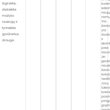
išgirskite,
kurie
iešk
stebėkite
nauj
mažylio
namų
Visi
reakciją ir
žaisla
tyrinėkite
yra
gyvūnelius
išval
ir
drauge.
dezin
prieš
išsiun
Jei
gaut
naud
žaislo
koky
neatit
Jūsų
lūkesč
kvieč
pasin
pinig
grąži
garant