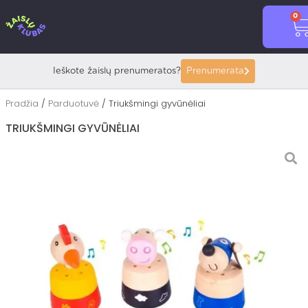
Pereiti
0
prie
C
turinio
Ieškote žaislų prenumeratos?
Prenumerata
Pradžia
/
Parduotuvė
/ Triukšmingi gyvūnėliai
TRIUKŠMINGI GYVŪNĖLIAI