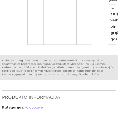
Kai
vei
pin
grą
gar
Prekės išvaizda gali skirtis nuo matomos nuotraukoje aukščiau. Pateiktas produkto
aprašymas yra bendro pobūdžio, nurodytos produkto savybės nebūtinai yra išsamios.
Perkant naudotą žaislą, detalių skaičius gali skirtis nuo nurodyto gamintojo. Visais atvejais,
detalių skaičius yra pakankamas naudotis pagal paskirtį. Jei norite sužinoti tikslią
informaciją apie dominantį žaislą, pasinaudokite užklausos galimybe aukščiau.
PRODUKTO INFORMACIJA
Kategorijos
:
Parduotuvė