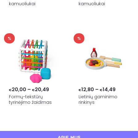
kamuoliukai
kamuoliukai
€13,60
€18,99
through
through
€14,99
€20,00
%
%
Price
Price
20,00
–
20,49
12,80
–
14,49
€
€
€
€
range:
range:
Formų-tekstūrų
Lietinių gaminimo
tyrinėjimo žaidimas
rinkinys
€20,00
€12,80
through
through
€20,49
€14,49
APIE MUS