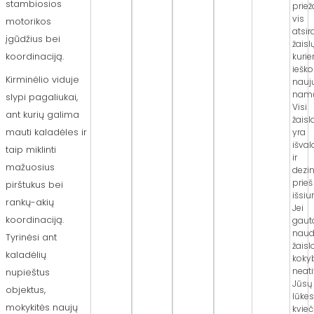
stambiosios
priež
vis
motorikos
atsi
įgūdžius bei
žaislų
koordinaciją.
kuri
iešk
Kirminėlio viduje
nauj
namų
slypi pagaliukai,
Visi
ant kurių galima
žaisl
mauti kaladėles ir
yra
išva
taip miklinti
ir
mažuosius
dezi
prieš
pirštukus bei
išsiu
rankų-akių
Jei
koordinaciją.
gaut
naud
Tyrinėsi ant
žaisl
kaladėlių
koky
neati
nupieštus
Jūsų
objektus,
lūkes
mokykitės naujų
kvie