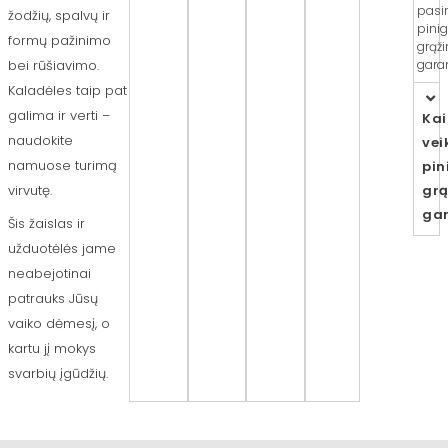
pasi
žodžių, spalvų ir
pini
formų pažinimo
grąž
garan
bei rūšiavimo.
Kaladėles taip pat
galima ir verti –
Kai
naudokite
vei
namuose turimą
pin
grą
virvutę.
gar
Šis žaislas ir
užduotėlės jame
neabejotinai
patrauks Jūsų
vaiko dėmesį, o
kartu jį mokys
svarbių įgūdžių.