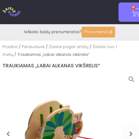
Pereiti
0
prie
C
turinio
Ieškote žaislų prenumeratos?
Prenumerata
Pradžia
/
Parduotuvė
/
Žaislai pagal amžių
/
Žaislai nuo 1
metų
/ Traukiamas „Labai alkanas vikšrelis“
TRAUKIAMAS „LABAI ALKANAS VIKŠRELIS“