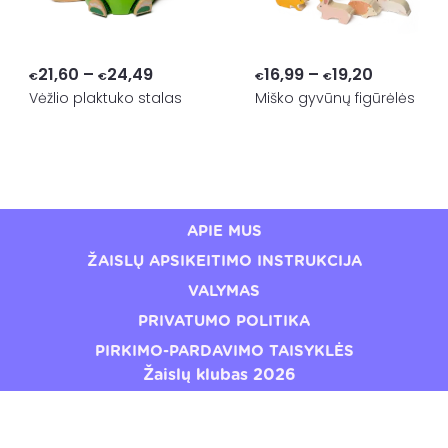
Price
Price
21,60
–
24,49
16,99
–
19,20
€
€
€
€
range:
range:
Vėžlio plaktuko stalas
Miško gyvūnų figūrėlės
€21,60
€16,99
through
through
€24,49
€19,20
APIE MUS
ŽAISLŲ APSIKEITIMO INSTRUKCIJA
VALYMAS
PRIVATUMO POLITIKA
PIRKIMO-PARDAVIMO TAISYKLĖS
Žaislų klubas 2026