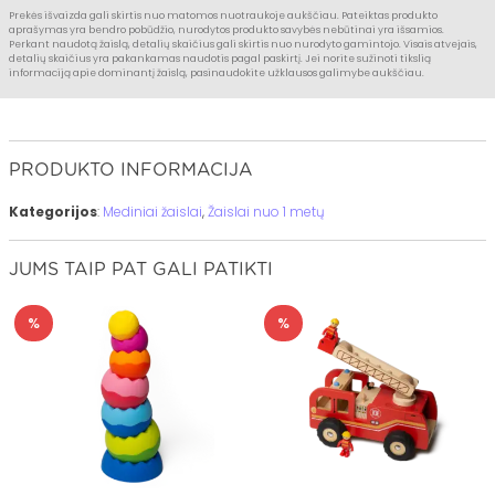
Prekės išvaizda gali skirtis nuo matomos nuotraukoje aukščiau. Pateiktas produkto
aprašymas yra bendro pobūdžio, nurodytos produkto savybės nebūtinai yra išsamios.
Perkant naudotą žaislą, detalių skaičius gali skirtis nuo nurodyto gamintojo. Visais atvejais,
detalių skaičius yra pakankamas naudotis pagal paskirtį. Jei norite sužinoti tikslią
informaciją apie dominantį žaislą, pasinaudokite užklausos galimybe aukščiau.
PRODUKTO INFORMACIJA
Kategorijos
:
Mediniai žaislai
,
Žaislai nuo 1 metų
JUMS TAIP PAT GALI PATIKTI
%
%