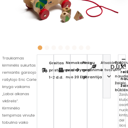
Traukiamas
Paklau
Nemokamas
Pinigų
Atsakinga
Greitas
Ką
kirminėlis sukurtas
D.U.K.
dėl
pristatymas
grąžinimo
ir tvaru
pristatymas
rei
remiantis garsiojo
naudo
nuo 20 EUR
garantija
1-2 d.d.
na
rašytojo Eric Carle
žaislo
žai
knyga vaikams
būklės
„Labai alkanas
Žaisl
klub
vikšrelis“.
asor
Kirminėlio
nuol
kinta,
tempimas virvute
dėl
tobulina vaiko
šios