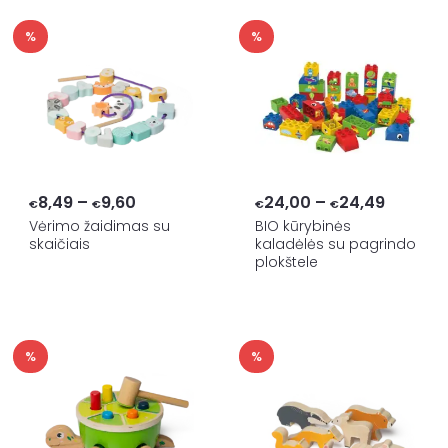
%
%
Price
Price
8,49
–
9,60
24,00
–
24,49
€
€
€
€
range:
range:
Vėrimo žaidimas su
BIO kūrybinės
skaičiais
kaladėlės su pagrindo
€8,49
€24,00
plokštele
through
throug
€9,60
€24,49
%
%