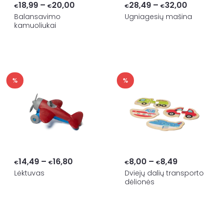
Price
Price
18,99
–
20,00
28,49
–
32,00
€
€
€
€
range:
range:
Balansavimo
Ugniagesių mašina
kamuoliukai
€18,99
€28,49
through
through
€20,00
€32,00
%
%
Price
Price
14,49
–
16,80
8,00
–
8,49
€
€
€
€
range:
range:
Lėktuvas
Dviejų dalių transporto
dėlionės
€14,49
€8,00
through
through
€16,80
€8,49