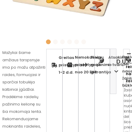
Mažyliai šiame
Pakl
Nemokamas
Pinigų
Atsakinga
Greitas
Ką
amžiaus tarspsnyje
D.U.K
dėl
pristatymas
grąžinimo
ir tvaru
pristatymas
re
ima po mažu atpažinti
nau
nuo 20 EUR
garantija
1-2 d.d.
na
raides, formuojasi ir
žais
ža
sparčiai tobulėja
būkl
kalbiniai įgūdžiai.
Žais
klub
Pradėkime raidelių
asor
pažinimo kelionę su
nuol
kinta
šia mokomaja lenta.
dėl
Rekomenduojame
šios
mokinantis raideles,
prie