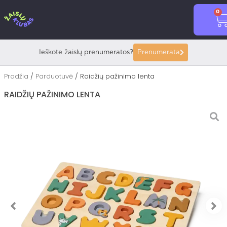
Pereiti
0
prie
C
turinio
Ieškote žaislų prenumeratos?
Prenumerata
Pradžia
/
Parduotuvė
/ Raidžių pažinimo lenta
RAIDŽIŲ PAŽINIMO LENTA