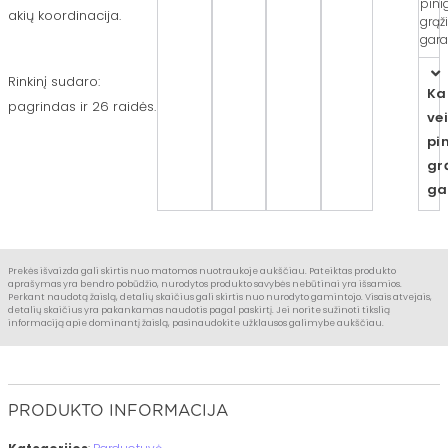
pini
akių koordinacija.
grąž
gara
Rinkinį sudaro:
Ka
pagrindas ir 26 raidės.
ve
pi
gr
ga
Prekės išvaizda gali skirtis nuo matomos nuotraukoje aukščiau. Pateiktas produkto
aprašymas yra bendro pobūdžio, nurodytos produkto savybės nebūtinai yra išsamios.
Perkant naudotą žaislą, detalių skaičius gali skirtis nuo nurodyto gamintojo. Visais atvejais,
detalių skaičius yra pakankamas naudotis pagal paskirtį. Jei norite sužinoti tikslią
informaciją apie dominantį žaislą, pasinaudokite užklausos galimybe aukščiau.
PRODUKTO INFORMACIJA