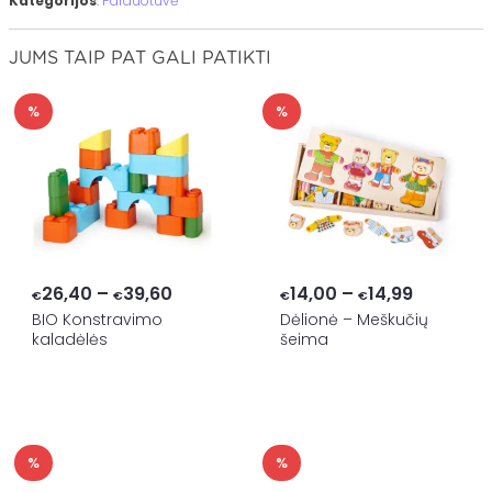
Kategorijos
:
Parduotuvė
JUMS TAIP PAT GALI PATIKTI
%
%
Price
Price
26,40
–
39,60
14,00
–
14,99
€
€
€
€
range:
range:
BIO Konstravimo
Dėlionė – Meškučių
kaladėlės
šeima
€26,40
€14,00
through
through
€39,60
€14,99
%
%