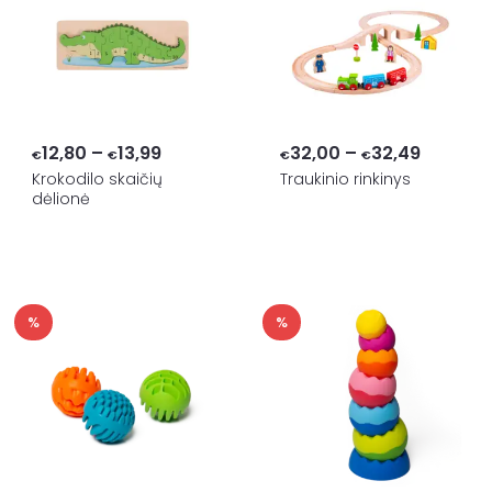
Price
Price
12,80
–
13,99
32,00
–
32,49
€
€
€
€
range:
range:
Krokodilo skaičių
Traukinio rinkinys
dėlionė
€12,80
€32,00
through
through
€13,99
€32,49
%
%