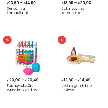
Price
Price
13,60
–
14,99
18,99
–
20,00
€
€
€
€
range:
range:
Sensoriniai
Balansavimo
kamuoliukai
kamuoliukai
€13,60
€18,99
through
through
€14,99
€20,00
%
%
Price
Price
20,00
–
20,49
12,80
–
14,49
€
€
€
€
range:
range:
Formų-tekstūrų
Lietinių gaminimo
tyrinėjimo žaidimas
rinkinys
€20,00
€12,80
through
through
€20,49
€14,49