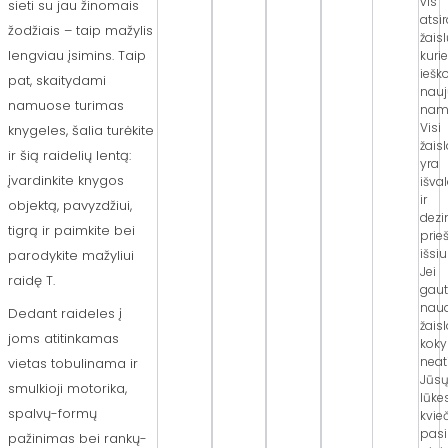
vis
sieti su jau žinomais
atsi
žodžiais – taip mažylis
žaisl
lengviau įsimins. Taip
kuri
ieš
pat, skaitydami
nau
namuose turimas
nam
Visi
knygeles, šalia turėkite
žaisl
ir šią raidelių lentą:
yra
įvardinkite knygos
išva
ir
objektą, pavyzdžiui,
dezi
tigrą ir paimkite bei
prie
išsi
parodykite mažyliui
Jei
raidę T.
gau
nau
Dedant raideles į
žais
joms atitinkamas
kok
neat
vietas tobulinama ir
Jūs
smulkioji motorika,
lūke
spalvų-formų
kvie
pasi
pažinimas bei rankų-