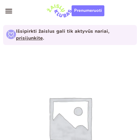
Pereiti
Prenumeruoti
prie
turinio
Išsipirkti žaislus gali tik aktyvūs nariai,
prisijunkite
.