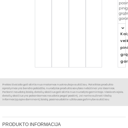
pasi
pini
grąž
garan
Kai
vei
pin
grą
gar
Prekės išvaizda gali skirtis nuo matomos nuotraukoje aukščiau. Pateiktas produkto
aprašymas yra bendro pobūdžio, nurodytos produkto savybės nebūtinai yra išsamios.
Perkant naudotą žaislą, detalių skaičius gali skirtis nuo nurodyto gamintojo. Visais atvejais,
detalių skaičius yra pakankamas naudotis pagal paskirtį. Jei norite sužinoti tikslią
informaciją apie dominantį žaislą, pasinaudokite užklausos galimybe aukščiau.
PRODUKTO INFORMACIJA