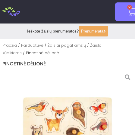
Pereiti
0
prie
C
turinio
Ieškote žaislų prenumeratos?
Prenumerata
Pradžia
/
Parduotuvė
/
Žaislai pagal amžių
/
Žaislai
kūdikiams
/ Pincetinė dėlionė
PINCETINĖ DĖLIONĖ