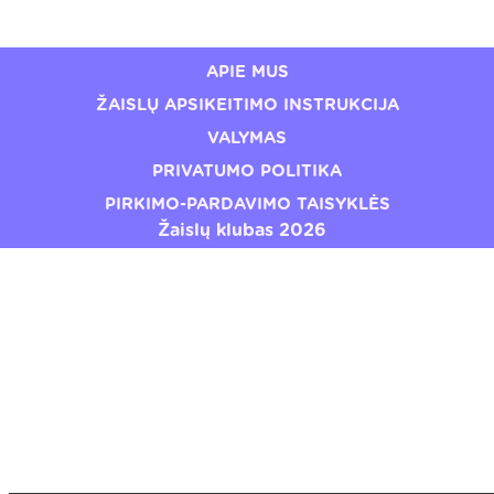
APIE MUS
ŽAISLŲ APSIKEITIMO INSTRUKCIJA
VALYMAS
PRIVATUMO POLITIKA
PIRKIMO-PARDAVIMO TAISYKLĖS
Žaislų klubas 2026