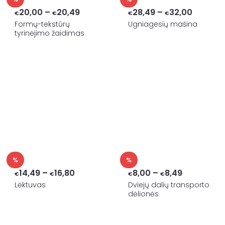
Price
Price
20,00
–
20,49
28,49
–
32,00
€
€
€
€
range:
range:
Formų-tekstūrų
Ugniagesių mašina
tyrinėjimo žaidimas
€20,00
€28,49
through
through
€20,49
€32,00
%
%
Price
Price
14,49
–
16,80
8,00
–
8,49
€
€
€
€
range:
range:
Lėktuvas
Dviejų dalių transporto
dėlionės
€14,49
€8,00
through
through
€16,80
€8,49