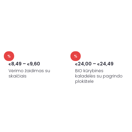
%
%
Price
Price
8,49
–
9,60
24,00
–
24,49
€
€
€
€
range:
range:
Vėrimo žaidimas su
BIO kūrybinės
skaičiais
kaladėlės su pagrindo
€8,49
€24,00
plokštele
through
throug
€9,60
€24,49