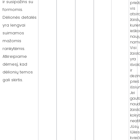
ir susipažins su
priež
vis
formomis.
atsir
Dėlionės detalės
žaislų
yra lengvai
kuri
iešk
suimamos
nauj
mažomis
namų
Visi
rankytėmis.
žaisla
Atkreipiame
yra
dėmesį, kad
išval
ir
dėlionių temos
dezi
gali skirtis.
prieš
išsiu
Jei
gaut
naud
žaisl
koky
neati
Jūsų
lūkes
kvie