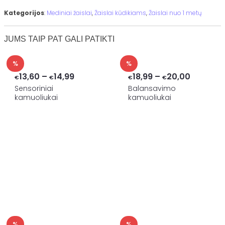
Kategorijos
:
Mediniai žaislai
,
Žaislai kūdikiams
,
Žaislai nuo 1 metų
JUMS TAIP PAT GALI PATIKTI
%
%
Price
Price
13,60
–
14,99
18,99
–
20,00
€
€
€
€
range:
range:
Sensoriniai
Balansavimo
kamuoliukai
kamuoliukai
€13,60
€18,99
through
through
€14,99
€20,00
%
%