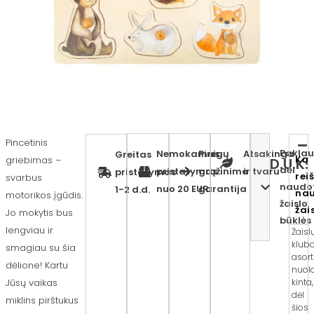
Pincetinis
Paklau
Nemokamas
Pinigų
Atsakinga
Greitas
Ką
griebimas –
D.U.K.
dėl
pristatymas
grąžinimo
ir tvaru
pristatymas
rei
svarbus
naudo
nuo 20 EUR
garantija
1-2 d.d.
na
motorikos įgūdis.
žaislo
žai
Jo mokytis bus
būklės
lengviau ir
Žaisl
klub
smagiau su šia
asor
dėlione! Kartu
nuol
Jūsų vaikas
kinta,
dėl
miklins pirštukus
šios