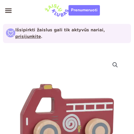
Pereiti
Prenumeruoti
prie
turinio
Išsipirkti žaislus gali tik aktyvūs nariai,
prisijunkite
.