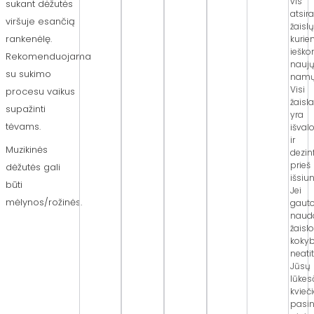
vis
sukant dėžutės
atsir
viršuje esančią
žaislų
rankenėlę.
kuri
iešk
Rekomenduojama
nauj
su sukimo
namų
Visi
procesu vaikus
žaisla
supažinti
yra
tėvams.
išval
ir
Muzikinės
dezin
prieš
dėžutės gali
išsiun
būti
Jei
mėlynos/rožinės.
gaut
naud
žaisl
koky
neati
Jūsų
lūkes
kvie
pasin