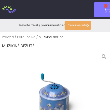
Pereiti
0
prie
C
turinio
Ieškote žaislų prenumeratos?
Prenumerata
Pradžia
/
Parduotuvė
/ Muzikinė dėžutė
MUZIKINĖ DĖŽUTĖ