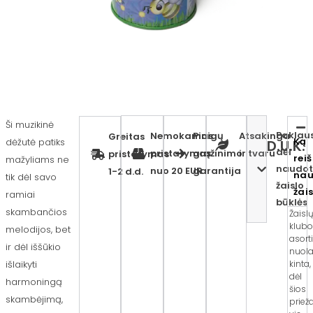
Ši muzikinė
Paklaus
Nemokamas
Pinigų
Atsakinga
Greitas
Ką
dėžutė patiks
D.U.K.
dėl
pristatymas
grąžinimo
ir tvaru
pristatymas
rei
mažyliams ne
naudot
nuo 20 EUR
garantija
1-2 d.d.
nau
tik dėl savo
žaislo
žai
ramiai
būklės
skambančios
Žaisl
klub
melodijos, bet
asor
ir dėl iššūkio
nuola
išlaikyti
kinta,
dėl
harmoningą
šios
skambėjimą,
priež