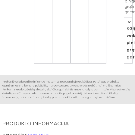
pinig
grąži
garant
Kai
vei
pin
grą
gar
Prekės išvaizda gali skirtis nuo matomos nuotraukoje aukščiau. Pateiktas produkto
aprašymas yra bendro pobūdžio, nurodytos produkto savybės nebūtinai yra išsamios.
Perkant naudotą žaislą, detalių skaičius gali skirtis nuo nurodyto gamintojo. Visais atvejais,
detalių skaičius yra pakankamas naudotis pagal paskirtį. Jei norite sužinoti tikslią
informaciją apie dominantį žaislą, pasinaudokite užklausos galimybe aukščiau.
PRODUKTO INFORMACIJA