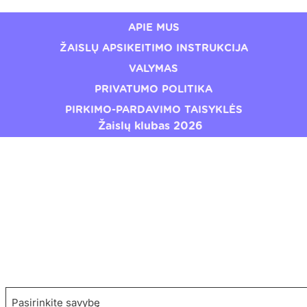
APIE MUS
ŽAISLŲ APSIKEITIMO INSTRUKCIJA
VALYMAS
PRIVATUMO POLITIKA
PIRKIMO-PARDAVIMO TAISYKLĖS
Žaislų klubas 2026