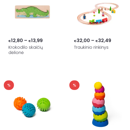
Price
Price
12,80
–
13,99
32,00
–
32,49
€
€
€
€
range:
range:
Krokodilo skaičių
Traukinio rinkinys
dėlionė
€12,80
€32,00
through
through
€13,99
€32,49
%
%