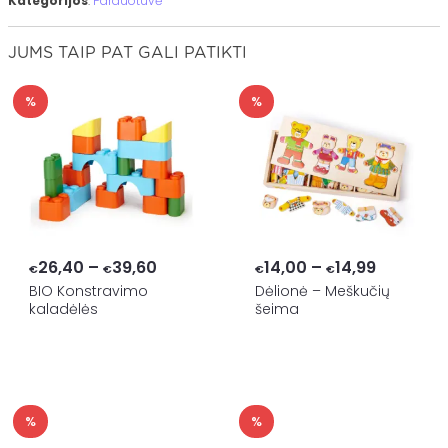
Kategorijos
:
Parduotuvė
JUMS TAIP PAT GALI PATIKTI
%
%
Price
Price
26,40
–
39,60
14,00
–
14,99
€
€
€
€
range:
range:
BIO Konstravimo
Dėlionė – Meškučių
kaladėlės
šeima
€26,40
€14,00
through
through
€39,60
€14,99
%
%