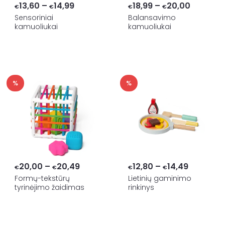
Price
Price
13,60
–
14,99
18,99
–
20,00
€
€
€
€
range:
range:
Sensoriniai
Balansavimo
kamuoliukai
kamuoliukai
€13,60
€18,99
through
through
€14,99
€20,00
%
%
Price
Price
20,00
–
20,49
12,80
–
14,49
€
€
€
€
range:
range:
Formų-tekstūrų
Lietinių gaminimo
tyrinėjimo žaidimas
rinkinys
€20,00
€12,80
through
through
€20,49
€14,49