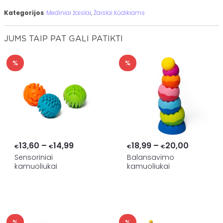
Kategorijos
:
Mediniai žaislai
,
Žaislai kūdikiams
JUMS TAIP PAT GALI PATIKTI
%
%
Price
Price
13,60
–
14,99
18,99
–
20,00
€
€
€
€
range:
range:
Sensoriniai
Balansavimo
kamuoliukai
kamuoliukai
€13,60
€18,99
through
through
€14,99
€20,00
%
%