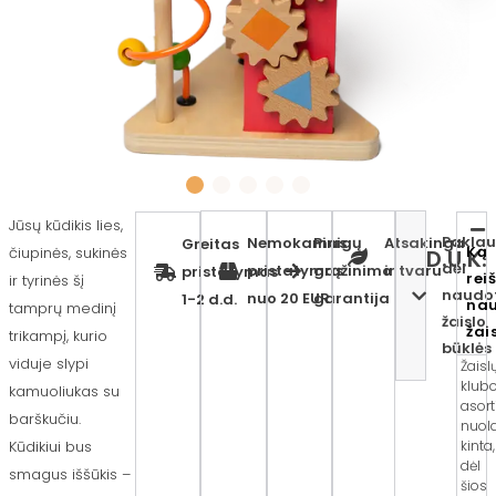
Jūsų kūdikis lies,
Paklau
Nemokamas
Pinigų
Atsakinga
Greitas
Ką
čiupinės, sukinės
D.U.K.
dėl
pristatymas
grąžinimo
ir tvaru
pristatymas
rei
ir tyrinės šį
naudo
nuo 20 EUR
garantija
1-2 d.d.
na
tamprų medinį
žaislo
žai
trikampį, kurio
būklės
viduje slypi
Žaisl
klub
kamuoliukas su
asor
barškučiu.
nuol
Kūdikiui bus
kinta,
dėl
smagus iššūkis –
šios