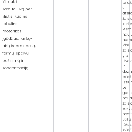
ištraukti
priež
vis
kamuoliuką per
atsir
kliūtis! Kūdikis
žaislų
tobulins
kuri
iešk
motorikos
nauj
įgūdžius, rankų-
namų
Visi
akių koordinaciją,
žaisla
formų-spalvų
yra
pažinimą ir
išval
ir
koncentraciją.
dezi
prieš
išsiu
Jei
gaut
naud
žaisl
koky
neati
Jūsų
lūkes
kvie