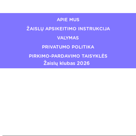
€24,49
€19,20
APIE MUS
ŽAISLŲ APSIKEITIMO INSTRUKCIJA
VALYMAS
PRIVATUMO POLITIKA
PIRKIMO-PARDAVIMO TAISYKLĖS
Žaislų klubas 2026