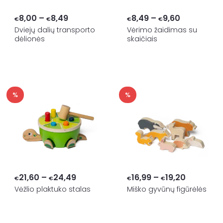
Price
Price
8,00
–
8,49
8,49
–
9,60
€
€
€
€
range:
range:
Dviejų dalių transporto
Vėrimo žaidimas su
dėlionės
skaičiais
€8,00
€8,49
through
through
€8,49
€9,60
%
%
Price
Price
21,60
–
24,49
16,99
–
19,20
€
€
€
€
range:
range:
Vėžlio plaktuko stalas
Miško gyvūnų figūrėlės
€21,60
€16,99
through
through