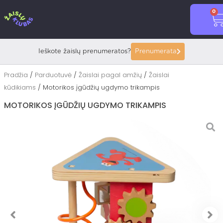
Pereiti
0
prie
C
turinio
Ieškote žaislų prenumeratos?
Prenumerata
Pradžia
/
Parduotuvė
/
Žaislai pagal amžių
/
Žaislai
kūdikiams
/ Motorikos įgūdžių ugdymo trikampis
MOTORIKOS ĮGŪDŽIŲ UGDYMO TRIKAMPIS