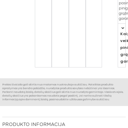
pasi
pini
grąž
garan
Kai
vei
pin
grą
gar
Prekės išvaizda gali skirtis nuo matomos nuotraukoje aukščiau. Pateiktas produkto
aprašymas yra bendro pobūdžio, nurodytos produkto savybės nebūtinai yra išsamios.
Perkant naudotą žaislą, detalių skaičius gali skirtis nuo nurodyto gamintojo. Visais atvejais,
detalių skaičius yra pakankamas naudotis pagal paskirtį. Jei norite sužinoti tikslią
informaciją apie dominantį žaislą, pasinaudokite užklausos galimybe aukščiau.
PRODUKTO INFORMACIJA