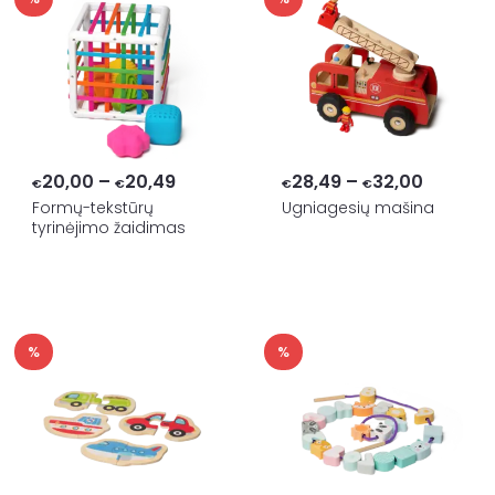
Price
Price
20,00
–
20,49
28,49
–
32,00
€
€
€
€
range:
range:
Formų-tekstūrų
Ugniagesių mašina
tyrinėjimo žaidimas
€20,00
€28,49
through
through
€20,49
€32,00
%
%