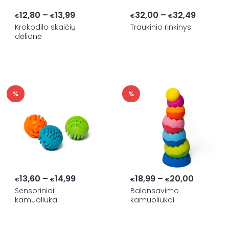
Price
Price
12,80
–
13,99
32,00
–
32,49
€
€
€
€
range:
range:
Krokodilo skaičių
Traukinio rinkinys
dėlionė
€12,80
€32,00
through
through
€13,99
€32,49
%
%
Price
Price
13,60
–
14,99
18,99
–
20,00
€
€
€
€
range:
range:
Sensoriniai
Balansavimo
kamuoliukai
kamuoliukai
€13,60
€18,99
through
through