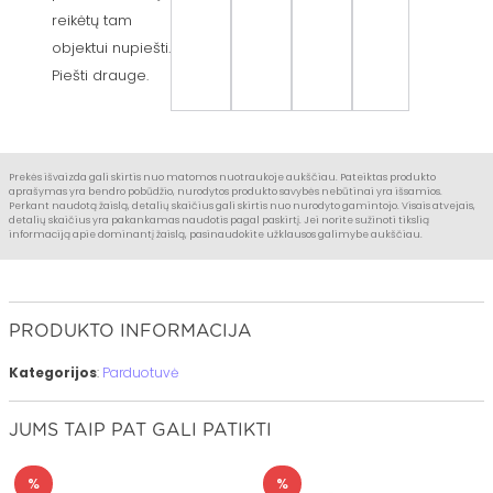
reikėtų tam
objektui nupiešti.
Piešti drauge.
Prekės išvaizda gali skirtis nuo matomos nuotraukoje aukščiau. Pateiktas produkto
aprašymas yra bendro pobūdžio, nurodytos produkto savybės nebūtinai yra išsamios.
Perkant naudotą žaislą, detalių skaičius gali skirtis nuo nurodyto gamintojo. Visais atvejais,
detalių skaičius yra pakankamas naudotis pagal paskirtį. Jei norite sužinoti tikslią
informaciją apie dominantį žaislą, pasinaudokite užklausos galimybe aukščiau.
PRODUKTO INFORMACIJA
Kategorijos
:
Parduotuvė
JUMS TAIP PAT GALI PATIKTI
%
%