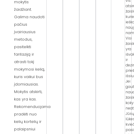
vis
mokytis
atsi
žaidžiant.
žaisl
kuri
Galima naudoti
ieš
pačius
nau
įvairiausius
nam
Visi
metodus,
žaisl
pasitelkti
yra
fantaziją ir
išva
ir
atrasti tokį
dezi
mokymosi kelią,
prie
išsi
kuris vaikui bus
Jei
įdomiausias.
gau
Mokytis atskirti,
nau
žais
kas yra kas.
kok
Rekomenduojama
neat
Jūs
pradėti nuo
lūke
kelių kortelių ir
kvie
palaipsniui
pasi