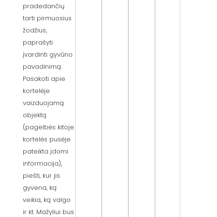
pradedančių
tarti pirmuosius
žodžius,
paprašyti
įvardinti gyvūno
pavadinimą.
Pasakoti apie
kortelėje
vaizduojamą
objektą
(pagelbės kitoje
kortelės pusėje
pateikta įdomi
informacija),
piešti, kur jis
gyvena, ką
veikia, ką valgo
ir kt. Mažyliui bus