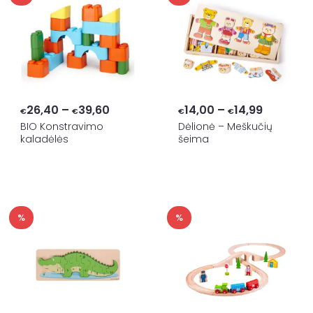
Price
Price
26,40
–
39,60
14,00
–
14,99
€
€
€
€
range:
range:
BIO Konstravimo
Dėlionė – Meškučių
kaladėlės
šeima
€26,40
€14,00
through
through
€39,60
€14,99
%
%