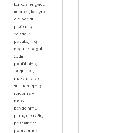
kur kas lengviau
suprasti, kas yra
ola pagal
piešiamą
vaizdą ir
pasakojimą
negu tik pagal
žodinį
paaiškinimą.
Jeigu Jūsų
mažylis rodo
susidomėjimą
raidėmis –
mokytis
pavadinimų
pirmųjų raidžių,
pasitelkiant
papildomas