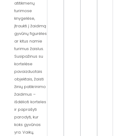
atitikmenų
turimose
knygelėse,
įtraukti į žaidimą
gyvūnų figurėles
ar kitus namie
turimus žaislus.
Susipažinus su
kortelėse
pavaizduotais
objektais, žaisti
žinių patikrinimo
žaidimus –
išdėlioti korteles
ir paprašyti
parodyti, kur
koks gyvūnas
yra. Vaikų,