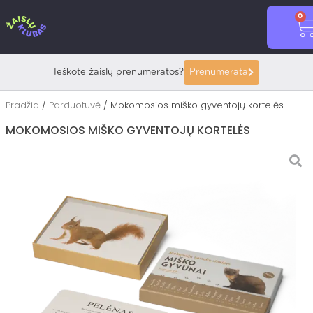
Pereiti
0
prie
C
turinio
Ieškote žaislų prenumeratos?
Prenumerata
Pradžia
/
Parduotuvė
/ Mokomosios miško gyventojų kortelės
MOKOMOSIOS MIŠKO GYVENTOJŲ KORTELĖS