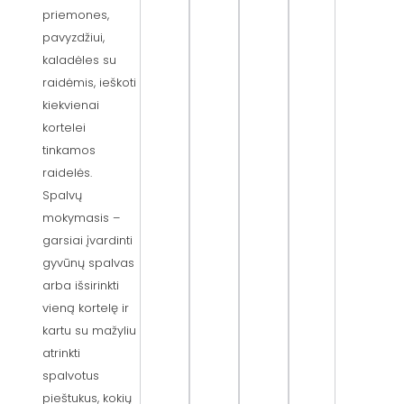
priemones,
pavyzdžiui,
kaladėles su
raidėmis, ieškoti
kiekvienai
kortelei
tinkamos
raidelės.
Spalvų
mokymasis –
garsiai įvardinti
gyvūnų spalvas
arba išsirinkti
vieną kortelę ir
kartu su mažyliu
atrinkti
spalvotus
pieštukus, kokių