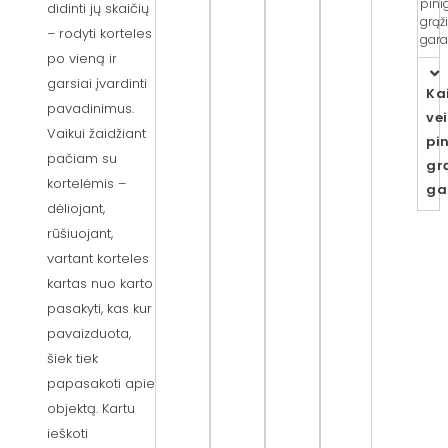
pini
didinti jų skaičių
grąž
– rodyti korteles
gara
po vieną ir
garsiai įvardinti
Ka
pavadinimus.
ve
Vaikui žaidžiant
pi
pačiam su
gr
kortelėmis –
ga
dėliojant,
rūšiuojant,
vartant korteles
kartas nuo karto
pasakyti, kas kur
pavaizduota,
šiek tiek
papasakoti apie
objektą. Kartu
ieškoti