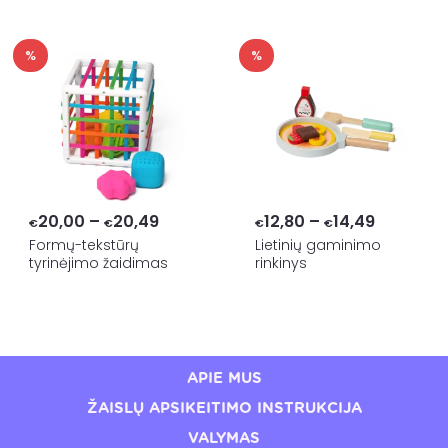
€14,99
€20,00
%
%
Price
Price
20,00
–
20,49
12,80
–
14,49
€
€
€
€
range:
range:
Formų-tekstūrų
Lietinių gaminimo
tyrinėjimo žaidimas
rinkinys
€20,00
€12,80
through
through
€20,49
€14,49
APIE MUS
ŽAISLŲ APSIKEITIMO INSTRUKCIJA
VALYMAS