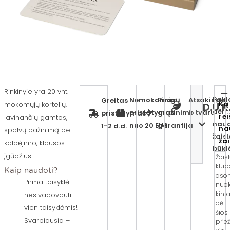
Rinkinyje yra 20 vnt.
Pakl
Nemokamas
Pinigų
Atsakinga
Greitas
Ką
mokomųjų kortelių,
D.U.K
dėl
pristatymas
grąžinimo
ir tvaru
pristatymas
rei
lavinančių gamtos,
nau
nuo 20 EUR
garantija
1-2 d.d.
na
spalvų pažinimą bei
žaisl
ža
kalbėjimo, klausos
būkl
įgūdžius.
Žais
klub
Kaip naudoti?
asor
Pirma taisyklė –
nuol
kinta
nesivadovauti
dėl
vien taisyklėmis!
šios
Svarbiausia –
prie