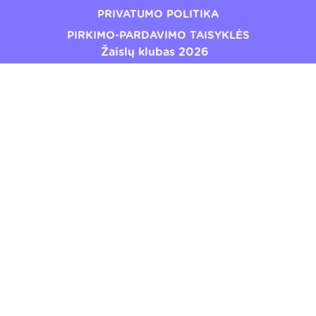
PRIVATUMO POLITIKA
PIRKIMO-PARDAVIMO TAISYKLĖS
Žaislų klubas 2026