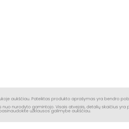
aukoje aukščiau. Pateiktas produkto aprašymas yra bendro po
rtis nuo nurodyto gamintojo. Visais atvejais, detalių skaičius yr
ą, pasinaudokite užklausos galimybe aukščiau.