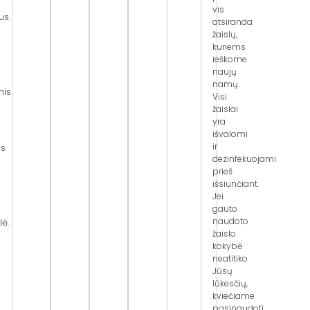
vis
us.
atsiranda
žaislų,
kuriems
ieškome
naujų
namų.
mis
Visi
žaislai
yra
išvalomi
ir
os
dezinfekuojami
prieš
išsiunčiant.
Jei
gauto
naudoto
lė.
žaislo
kokybė
neatitiko
Jūsų
lūkesčių,
kviečiame
pasinaudoti