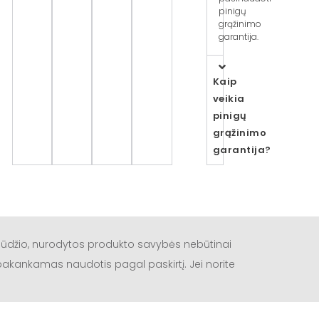
pinigų
grąžinimo
garantija.
Kaip
veikia
pinigų
grąžinimo
garantija?
būdžio, nurodytos produkto savybės nebūtinai
a pakankamas naudotis pagal paskirtį. Jei norite