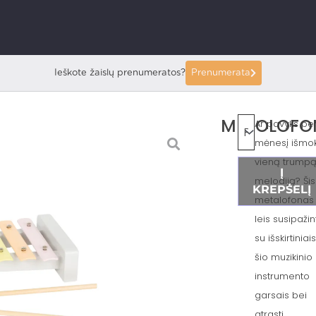
Ieškote žaislų prenumeratos?
Prenumerata
METOLOFO
Ar pavyks pe
mėnesį išmok
vieną trump
Į
melodiją? Šis
KREPŠELĮ
metalofonas
leis susipažin
su išskirtiniai
šio muzikinio
instrumento
garsais bei
atrasti