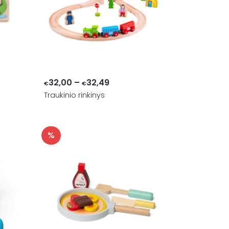
Price
32,00
–
32,49
€
€
Traukinio rinkinys
range:
€32,00
through
%
€32,49