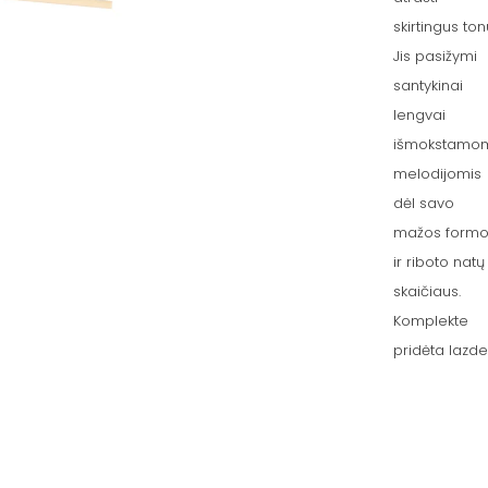
skirtingus ton
Jis pasižymi
santykinai
lengvai
išmokstamo
melodijomis
dėl savo
mažos form
ir riboto natų
skaičiaus.
Komplekte
pridėta lazde