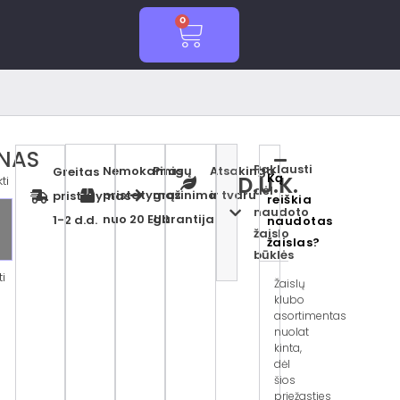
0
Cart
NAS
r
Paklausti
Nemokamas
Pinigų
Atsakinga
Greitas
Ką
D.U.K.
ti
dėl
pristatymas
grąžinimo
ir tvaru
pristatymas
reiškia
ą
naudoto
nuo 20 EUR
garantija
1-2 d.d.
naudotas
žaislo
žaislas?
būklės
ti
Žaislų
klubo
s
asortimentas
nuolat
kinta,
dėl
šios
priežasties