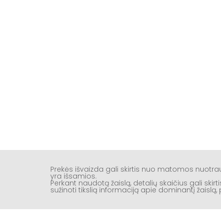
Prekės išvaizda gali skirtis nuo matomos nuotr
yra išsamios.
Perkant naudotą žaislą, detalių skaičius gali ski
sužinoti tikslią informaciją apie dominantį žaisl