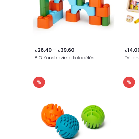
Price
26,40
–
39,60
14,0
€
€
€
BIO Konstravimo kaladėlės
range:
Dėlion
€26,40
through
%
%
€39,60