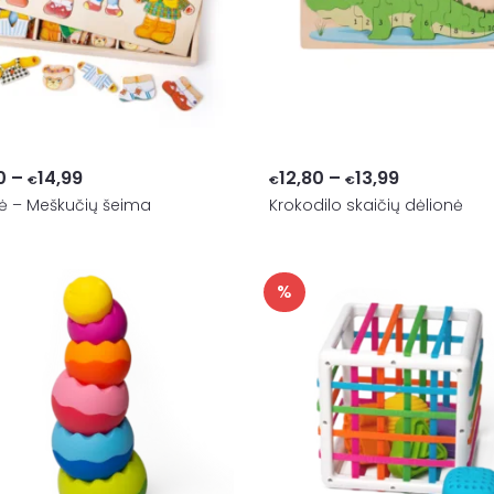
Price
Price
0
–
14,99
12,80
–
13,99
€
€
€
ė – Meškučių šeima
range:
Krokodilo skaičių dėlionė
range:
€14,00
€12,80
through
through
%
€14,99
€13,99