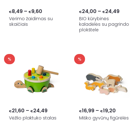
Price
Price
8,49
–
9,60
24,00
–
24,49
€
€
€
€
range:
range:
Vėrimo žaidimas su
BIO kūrybinės
skaičiais
kaladėlės su pagrindo
€8,49
€24,00
plokštele
through
throug
€9,60
€24,49
%
%
Price
Price
21,60
–
24,49
16,99
–
19,20
€
€
€
€
range:
range:
Vėžlio plaktuko stalas
Miško gyvūnų figūrėlės
€21,60
€16,99
through
through