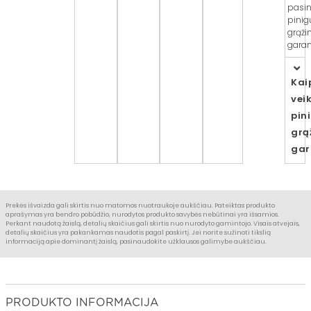
pasin
pinig
grąži
garant
Kai
vei
pin
grą
gar
Prekės išvaizda gali skirtis nuo matomos nuotraukoje aukščiau. Pateiktas produkto
aprašymas yra bendro pobūdžio, nurodytos produkto savybės nebūtinai yra išsamios.
Perkant naudotą žaislą, detalių skaičius gali skirtis nuo nurodyto gamintojo. Visais atvejais,
detalių skaičius yra pakankamas naudotis pagal paskirtį. Jei norite sužinoti tikslią
informaciją apie dominantį žaislą, pasinaudokite užklausos galimybe aukščiau.
PRODUKTO INFORMACIJA