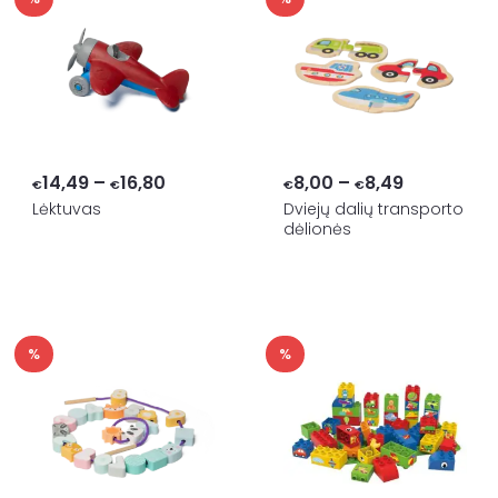
Price
Price
14,49
–
16,80
8,00
–
8,49
€
€
€
€
range:
range:
Lėktuvas
Dviejų dalių transporto
dėlionės
€14,49
€8,00
through
through
€16,80
€8,49
%
%