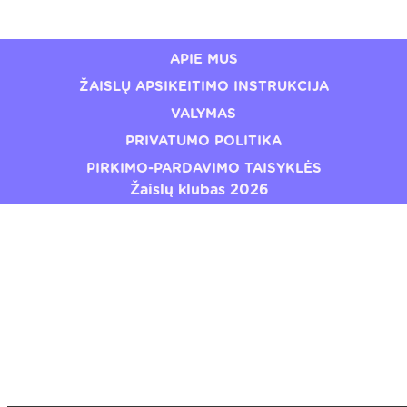
€24,49
€19,20
APIE MUS
ŽAISLŲ APSIKEITIMO INSTRUKCIJA
VALYMAS
PRIVATUMO POLITIKA
PIRKIMO-PARDAVIMO TAISYKLĖS
Žaislų klubas 2026