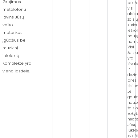
Grojimas
priež
vis
metalofonu
atsir
lavins Jūsų
žaislų
vaiko
kurie
iešk
motorikos
nauj
įgūdžius bei
namų
Visi
muzikinį
žaisla
intelektą.
yra
Komplekte yra
išval
ir
viena lazdelė.
dezin
prieš
išsiun
Jei
gaut
naud
žaislo
koky
neatit
Jūsų
lūkesč
kvieč