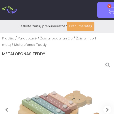
Pereiti
0
prie
C
turinio
Ieškote žaislų prenumeratos?
Prenumerata
Pradžia
/
Parduotuvė
/
Žaislai pagal amžių
/
Žaislai nuo 1
metų
/ Metalofonas Teddy
METALOFONAS TEDDY