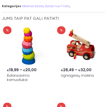
Kategorijos
:
Mediniai žaislai
,
Žaislai nuo 1 metų
JUMS TAIP PAT GALI PATIKTI
%
%
Price
Price
18,99
–
20,00
28,49
–
32,00
€
€
€
€
range:
range:
Balansavimo
Ugniagesių mašina
kamuoliukai
€18,99
€28,49
through
through
€20,00
€32,00
%
%