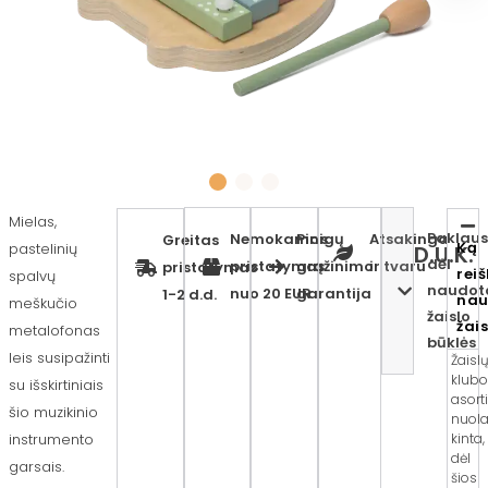
Mielas,
Paklaus
Nemokamas
Pinigų
Atsakinga
Greitas
Ką
pastelinių
D.U.K.
dėl
pristatymas
grąžinimo
ir tvaru
pristatymas
rei
spalvų
naudot
nuo 20 EUR
garantija
1-2 d.d.
nau
meškučio
žaislo
žai
metalofonas
būklės
leis susipažinti
Žaisl
klubo
su išskirtiniais
asort
šio muzikinio
nuola
instrumento
kinta,
dėl
garsais.
šios