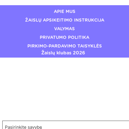
APIE MUS
ŽAISLŲ APSIKEITIMO INSTRUKCIJA
VALYMAS
PRIVATUMO POLITIKA
PIRKIMO-PARDAVIMO TAISYKLĖS
Žaislų klubas 2026