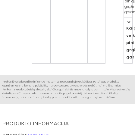
pinig
grąži
garant
Kai
vei
pin
grą
gar
Prekės išvaizda gali skirtis nuo matomos nuotraukoje aukščiau. Pateiktas produkto
aprašymas yra bendro pobūdžio, nurodytos produkto savybės nebūtinai yra išsamios.
Perkant naudotą žaislą, detalių skaičius gali skirtis nuo nurodyto gamintojo. Visais atvejais,
detalių skaičius yra pakankamas naudotis pagal paskirtį. Jei norite sužinoti tikslią
informaciją apie dominantį žaislą, pasinaudokite užklausos galimybe aukščiau.
PRODUKTO INFORMACIJA