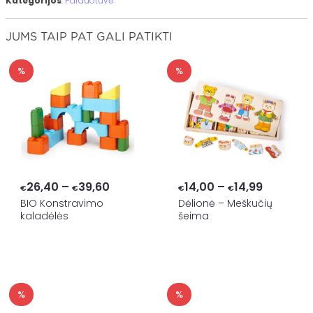
Kategorijos
:
Parduotuvė
JUMS TAIP PAT GALI PATIKTI
%
%
Price
Price
26,40
–
39,60
14,00
–
14,99
€
€
€
€
range:
range:
BIO Konstravimo
Dėlionė – Meškučių
kaladėlės
šeima
€26,40
€14,00
through
through
€39,60
€14,99
%
%