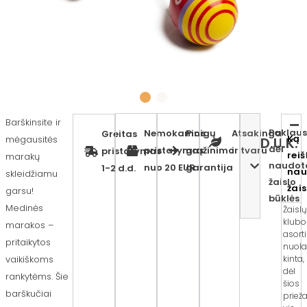
Barškinsite ir
Paklaus
Nemokamas
Pinigų
Atsakinga
Greitas
Ką
mėgausitės
D.U.K.
dėl
pristatymas
grąžinimo
ir tvaru
pristatymas
reiš
marakų
naudot
nuo 20 EUR
garantija
1-2 d.d.
nau
skleidžiamu
žaislo
žai
garsu!
būklės
Medinės
Žaisl
klubo
marakos –
asort
pritaikytos
nuola
vaikiškoms
kinta,
dėl
rankytėms. Šie
šios
barškučiai
priež