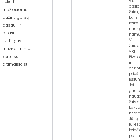
vis
sukurti
atsir
mažiesiems
žaislų
pažinti garsų
kurie
iešk
pasaulį ir
nauj
atrasti
namų
Visi
skirtingus
žaisla
muzikos ritmus
yra
kartu su
išval
ir
artimaisiais!
dezin
prieš
išsiun
Jei
gaut
naud
žaislo
koky
neatit
Jūsų
lūkesč
kvieč
pasin