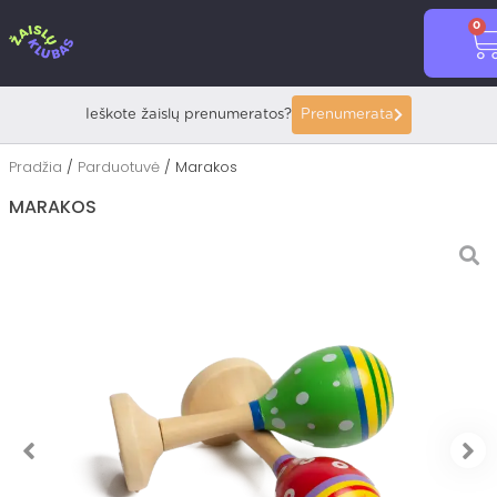
Pereiti
0
prie
C
turinio
Ieškote žaislų prenumeratos?
Prenumerata
Pradžia
/
Parduotuvė
/ Marakos
MARAKOS