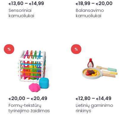
Price
Price
13,60
–
14,99
18,99
–
20,00
€
€
€
€
range:
range:
Sensoriniai
Balansavimo
kamuoliukai
kamuoliukai
€13,60
€18,99
through
through
€14,99
€20,00
%
%
Price
Price
20,00
–
20,49
12,80
–
14,49
€
€
€
€
range:
range:
Formų-tekstūrų
Lietinių gaminimo
tyrinėjimo žaidimas
rinkinys
€20,00
€12,80
through
through
€20,49
€14,49