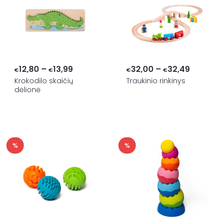
Price
Price
12,80
–
13,99
32,00
–
32,49
€
€
€
€
range:
range:
Krokodilo skaičių
Traukinio rinkinys
dėlionė
€12,80
€32,00
through
through
€13,99
€32,49
%
%