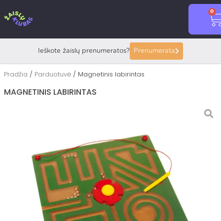
Pereiti
0
prie
C
turinio
Ieškote žaislų prenumeratos?
Prenumerata
Pradžia
/
Parduotuvė
/ Magnetinis labirintas
MAGNETINIS LABIRINTAS