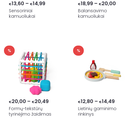
Price
Price
13,60
–
14,99
18,99
–
20,00
€
€
€
€
range:
range:
Sensoriniai
Balansavimo
kamuoliukai
kamuoliukai
€13,60
€18,99
through
through
€14,99
€20,00
%
%
Price
Price
20,00
–
20,49
12,80
–
14,49
€
€
€
€
range:
range:
Formų-tekstūrų
Lietinių gaminimo
tyrinėjimo žaidimas
rinkinys
€20,00
€12,80
through
through
€20,49
€14,49