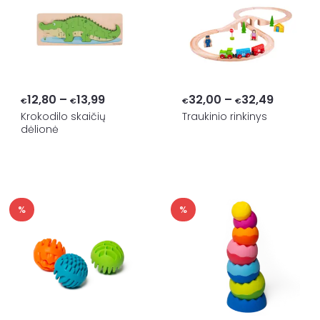
Price
Price
12,80
–
13,99
32,00
–
32,49
€
€
€
€
range:
range:
Krokodilo skaičių
Traukinio rinkinys
dėlionė
€12,80
€32,00
through
through
€13,99
€32,49
%
%