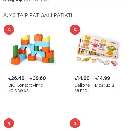
Kategorijos
:
Parduotuvė
JUMS TAIP PAT GALI PATIKTI
%
%
Price
Price
26,40
–
39,60
14,00
–
14,99
€
€
€
€
range:
range:
BIO Konstravimo
Dėlionė – Meškučių
kaladėlės
šeima
€26,40
€14,00
through
through
€39,60
€14,99
%
%