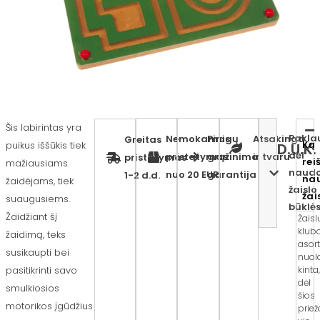
Šis labirintas yra
Paklau
Nemokamas
Pinigų
Atsakinga
Greitas
Ką
puikus iššūkis tiek
D.U.K.
dėl
pristatymas
grąžinimo
ir tvaru
pristatymas
rei
mažiausiams
naud
nuo 20 EUR
garantija
1-2 d.d.
na
žaidėjams, tiek
žaislo
žai
suaugusiems.
būklė
Žaidžiant šį
Žaisl
klub
žaidimą, teks
asor
susikaupti bei
nuol
kinta
pasitikrinti savo
dėl
smulkiosios
šios
motorikos įgūdžius
priež