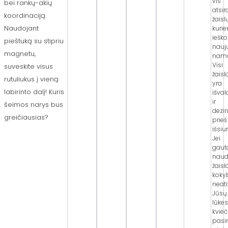
vis
bei rankų-akių
atsi
koordinaciją.
žaislų
Naudojant
kuri
iešk
pieštuką su stipriu
nauj
magnetu,
nam
Visi
suveskite visus
žaisl
rutuliukus į vieną
yra
labirinto dalį! Kuris
išva
ir
šeimos narys bus
dezi
greičiausias?
prieš
išsiu
Jei
gaut
naud
žaisl
koky
neati
Jūsų
lūkes
kvie
pasi