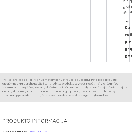
pini
grąž
garan
Ka
vei
pin
gr
gar
Prekės išvaizda gali skirtis nuo matomos nuotraukoje aukščiau. Pateiktas produkto
aprašymas yra bendro pobūdžio, nurodytos produkto savybės nebūtinai yra išsamios.
Perkant naudotą žaislą, detalių skaičius gali skirtis nuo nurodyto gamintojo. Visais atvejais,
detalių skaičius yra pakankamas naudotis pagal paskirtį. Jei norite sužinoti tikslią
informaciją apie dominantį žaislą, pasinaudokite užklausos galimybe aukščiau.
PRODUKTO INFORMACIJA