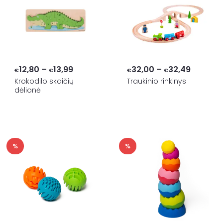
Price
Price
12,80
–
13,99
32,00
–
32,49
€
€
€
€
range:
range:
Krokodilo skaičių
Traukinio rinkinys
dėlionė
€12,80
€32,00
through
through
€13,99
€32,49
%
%