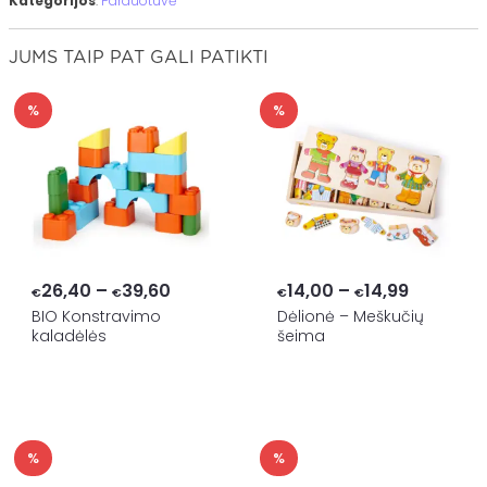
Kategorijos
:
Parduotuvė
JUMS TAIP PAT GALI PATIKTI
%
%
Price
Price
26,40
–
39,60
14,00
–
14,99
€
€
€
€
range:
range:
BIO Konstravimo
Dėlionė – Meškučių
kaladėlės
šeima
€26,40
€14,00
through
through
€39,60
€14,99
%
%