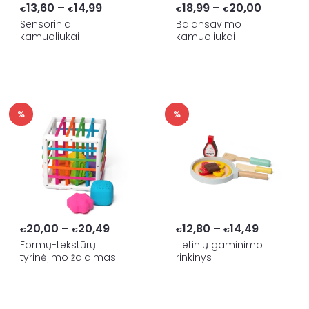
Price
Price
13,60
–
14,99
18,99
–
20,00
€
€
€
€
range:
range:
Sensoriniai
Balansavimo
kamuoliukai
kamuoliukai
€13,60
€18,99
through
through
€14,99
€20,00
%
%
Price
Price
20,00
–
20,49
12,80
–
14,49
€
€
€
€
range:
range:
Formų-tekstūrų
Lietinių gaminimo
tyrinėjimo žaidimas
rinkinys
€20,00
€12,80
through
through
€20,49
€14,49