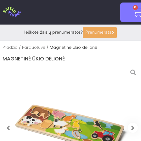
Pereiti
0
prie
C
turinio
Ieškote žaislų prenumeratos?
Prenumerata
Pradžia
/
Parduotuvė
/ Magnetinė ūkio dėlionė
MAGNETINĖ ŪKIO DĖLIONĖ