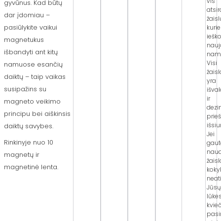
vis
gyvūnus. Kad būtų
atsi
dar įdomiau –
žaisl
pasiūlykite vaikui
kuri
iešk
magnetukus
nauj
išbandyti ant kitų
nam
Visi
namuose esančių
žaisl
daiktų – taip vaikas
yra
susipažins su
išva
ir
magneto veikimo
dezi
principu bei aiškinsis
prie
išsiu
daiktų savybes.
Jei
Rinkinyje nuo 10
gaut
nau
magnetų ir
žaisl
magnetinė lenta.
koky
neati
Jūs
lūkes
kvie
pasi