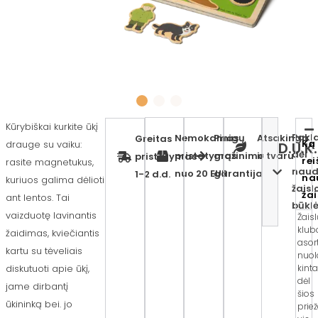
Kūrybiškai kurkite ūkį
Pakla
Nemokamas
Pinigų
Atsakinga
Greitas
Ką
drauge su vaiku:
D.U.K.
dėl
pristatymas
grąžinimo
ir tvaru
pristatymas
rei
rasite magnetukus,
naud
nuo 20 EUR
garantija
1-2 d.d.
na
kuriuos galima dėlioti
žaisl
žai
ant lentos. Tai
būkl
vaizduotę lavinantis
Žais
klub
žaidimas, kviečiantis
asor
kartu su tėveliais
nuol
kinta
diskutuoti apie ūkį,
dėl
jame dirbantį
šios
ūkininką bei. jo
prie