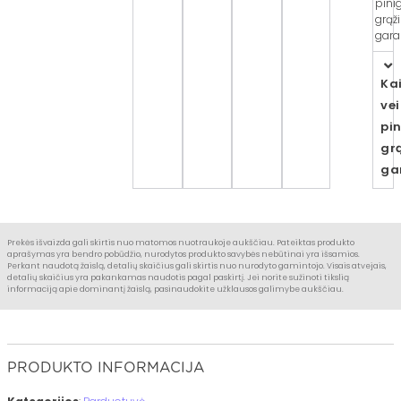
pini
grąž
garan
Ka
vei
pi
gr
ga
Prekės išvaizda gali skirtis nuo matomos nuotraukoje aukščiau. Pateiktas produkto
aprašymas yra bendro pobūdžio, nurodytos produkto savybės nebūtinai yra išsamios.
Perkant naudotą žaislą, detalių skaičius gali skirtis nuo nurodyto gamintojo. Visais atvejais,
detalių skaičius yra pakankamas naudotis pagal paskirtį. Jei norite sužinoti tikslią
informaciją apie dominantį žaislą, pasinaudokite užklausos galimybe aukščiau.
PRODUKTO INFORMACIJA