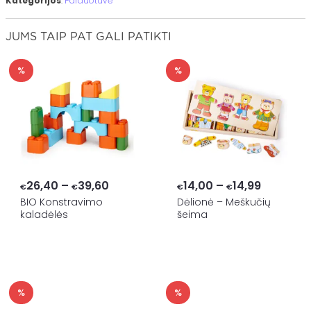
Kategorijos
:
Parduotuvė
JUMS TAIP PAT GALI PATIKTI
%
%
Price
Price
26,40
–
39,60
14,00
–
14,99
€
€
€
€
range:
range:
BIO Konstravimo
Dėlionė – Meškučių
kaladėlės
šeima
€26,40
€14,00
through
through
€39,60
€14,99
%
%