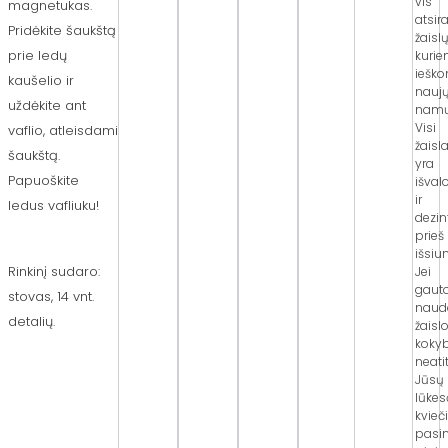
vis
magnetukas.
atsir
Pridėkite šaukštą
žaislų
prie ledų
kuri
iešk
kaušelio ir
nauj
uždėkite ant
namų
Visi
vaflio, atleisdami
žaisla
šaukštą.
yra
Papuoškite
išval
ir
ledus vafliuku!
dezi
prieš
išsiu
Rinkinį sudaro:
Jei
gaut
s
tovas,
14 vnt.
naud
detalių.
žaisl
koky
neati
Jūsų
lūkes
kvie
pasi