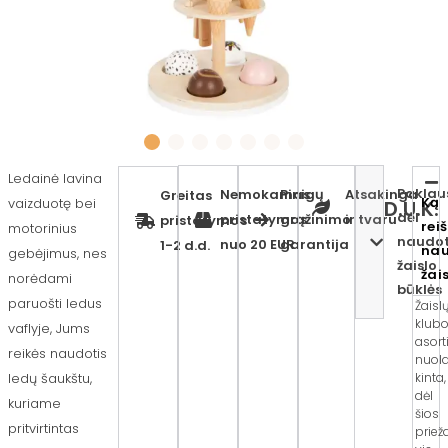
Ledainė lavina
Paklau
Nemokamas
Pinigų
Atsakinga
Greitas
Ką
vaizduotę
bei
D.U.K.
dėl
pristatymas
grąžinimo
ir tvaru
pristatymas
rei
motorinius
naudo
nuo 20 EUR
garantija
1-2 d.d.
na
gebėjimus
, nes
žaislo
žai
norėdami
būklės
paruošti ledus
Žaisl
klub
vaflyje, Jums
asor
reikės naudotis
nuola
ledų šaukštu,
kinta,
dėl
kuriame
šios
pritvirtintas
priež