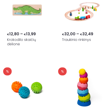
Price
Price
12,80
–
13,99
32,00
–
32,49
€
€
€
€
range:
range:
Krokodilo skaičių
Traukinio rinkinys
dėlionė
€12,80
€32,00
through
through
€13,99
€32,49
%
%