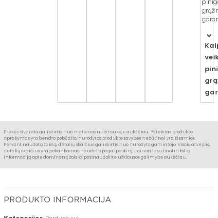
pinig
grąž
garan
Kai
vei
pin
grą
gar
Prekės išvaizda gali skirtis nuo matomos nuotraukoje aukščiau. Pateiktas produkto
aprašymas yra bendro pobūdžio, nurodytos produkto savybės nebūtinai yra išsamios.
Perkant naudotą žaislą, detalių skaičius gali skirtis nuo nurodyto gamintojo. Visais atvejais,
detalių skaičius yra pakankamas naudotis pagal paskirtį. Jei norite sužinoti tikslią
informaciją apie dominantį žaislą, pasinaudokite užklausos galimybe aukščiau.
PRODUKTO INFORMACIJA