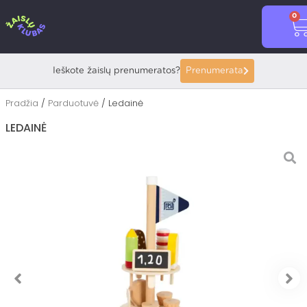
Pereiti
0
prie
C
turinio
Ieškote žaislų prenumeratos?
Prenumerata
Pradžia
/
Parduotuvė
/ Ledainė
LEDAINĖ