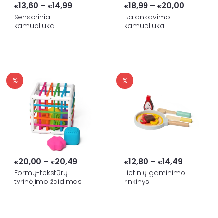
Price
Price
13,60
–
14,99
18,99
–
20,00
€
€
€
€
range:
range:
Sensoriniai
Balansavimo
kamuoliukai
kamuoliukai
€13,60
€18,99
through
through
€14,99
€20,00
%
%
Price
Price
20,00
–
20,49
12,80
–
14,49
€
€
€
€
range:
range:
Formų-tekstūrų
Lietinių gaminimo
tyrinėjimo žaidimas
rinkinys
€20,00
€12,80
through
through
€20,49
€14,49