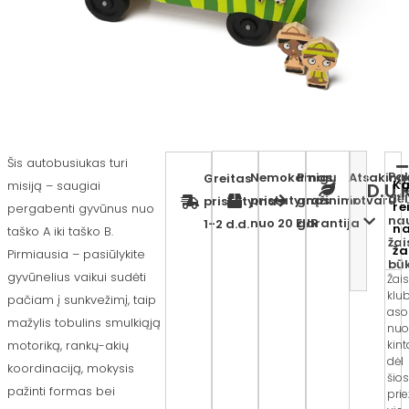
Šis autobusiukas turi
Pak
Nemokamas
Pinigų
Atsaking
Greitas
K
misiją – saugiai
D.U.
dėl
pristatymas
grąžinimo
ir tvaru
pristatymas
re
pergabenti gyvūnus nuo
na
nuo 20 EUR
garantija
1-2 d.d.
n
taško A iki taško B.
žai
ža
Pirmiausia – pasiūlykite
būk
gyvūnelius vaikui sudėti
Žais
klu
pačiam į sunkvežimį, taip
aso
mažylis tobulins smulkiąją
nuo
kint
motoriką, rankų-akių
dėl
koordinaciją, mokysis
šios
pažinti formas bei
prie