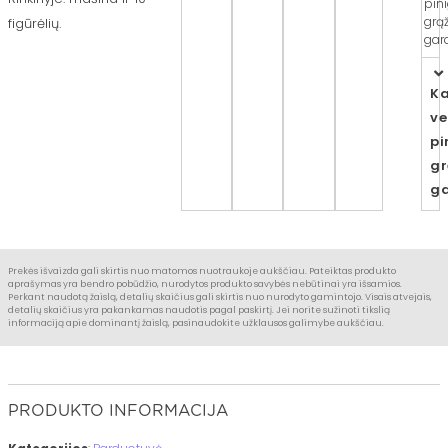
pin
grą
figūrėlių.
gara
Ka
ve
pi
gr
ga
Prekės išvaizda gali skirtis nuo matomos nuotraukoje aukščiau. Pateiktas produkto
aprašymas yra bendro pobūdžio, nurodytos produkto savybės nebūtinai yra išsamios.
Perkant naudotą žaislą, detalių skaičius gali skirtis nuo nurodyto gamintojo. Visais atvejais,
detalių skaičius yra pakankamas naudotis pagal paskirtį. Jei norite sužinoti tikslią
informaciją apie dominantį žaislą, pasinaudokite užklausos galimybe aukščiau.
PRODUKTO INFORMACIJA