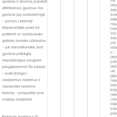
vis
spalvas ir žinoma, įvardinti
ats
atitinkamus gyvūnus. Kai
žais
gyvūnai jau sunkvežimyje
kur
ieš
– pirmyn į kelionę!
nau
Nepamirškite prieš tai
nam
Visi
patikrinti ar autobusiuko
žais
galinės durelės uždarytos
yra
– juk nenorėtumėte, kad
išv
ir
gyvūnai pabėgtų
dez
nepasibaigus saugiam
prie
išsi
pergabenimui! Šis žaislas
Jei
– puiki įžanga į
gau
vaidybinius žaidimus ir
nau
žais
vaizduotės lavinimo
kok
kelionę – prisijunkite prie
neat
Jūs
mažylio žaidžiant!
lūke
kvi
pas
Rinkinyje: mašina ir 10