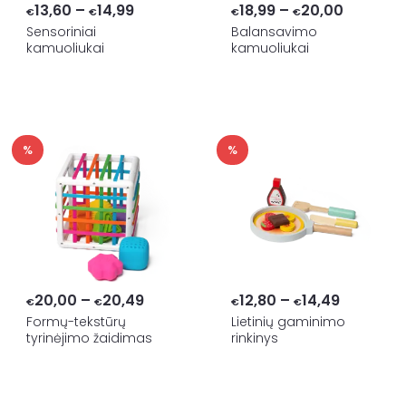
Price
Price
13,60
–
14,99
18,99
–
20,00
€
€
€
€
range:
range:
Sensoriniai
Balansavimo
kamuoliukai
kamuoliukai
€13,60
€18,99
through
through
€14,99
€20,00
%
%
Price
Price
20,00
–
20,49
12,80
–
14,49
€
€
€
€
range:
range:
Formų-tekstūrų
Lietinių gaminimo
tyrinėjimo žaidimas
rinkinys
€20,00
€12,80
through
through
€20,49
€14,49