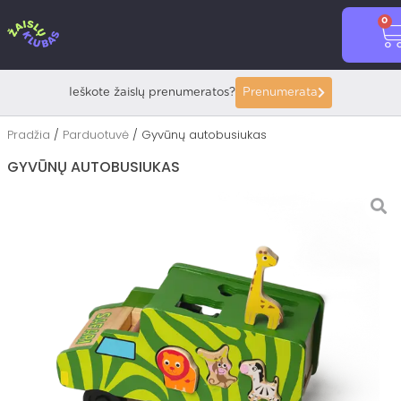
Pereiti
0
prie
C
turinio
Ieškote žaislų prenumeratos?
Prenumerata
Pradžia
/
Parduotuvė
/ Gyvūnų autobusiukas
GYVŪNŲ AUTOBUSIUKAS