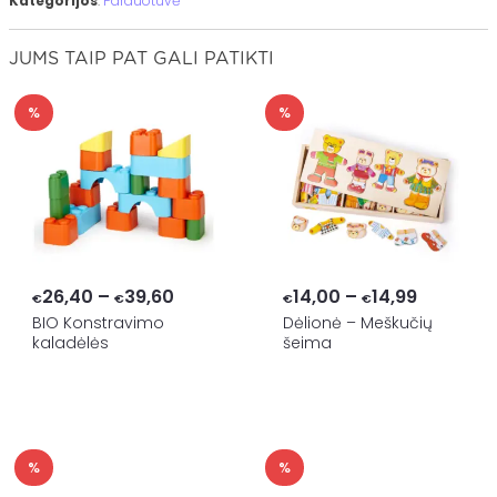
Kategorijos
:
Parduotuvė
JUMS TAIP PAT GALI PATIKTI
%
%
Price
Price
26,40
–
39,60
14,00
–
14,99
€
€
€
€
range:
range:
BIO Konstravimo
Dėlionė – Meškučių
kaladėlės
šeima
€26,40
€14,00
through
through
€39,60
€14,99
%
%