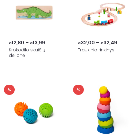
Price
Price
12,80
–
13,99
32,00
–
32,49
€
€
€
€
range:
range:
Krokodilo skaičių
Traukinio rinkinys
dėlionė
€12,80
€32,00
through
through
€13,99
€32,49
%
%