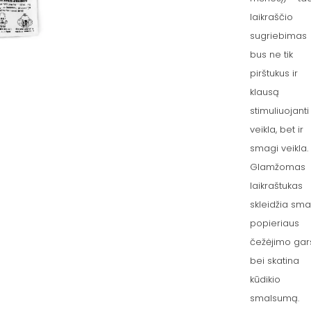
laikraščio
sugriebimas
bus ne tik
pirštukus ir
klausą
stimuliuojanti
veikla, bet ir
smagi veikla.
Glamžomas
laikraštukas
skleidžia sm
popieriaus
čežėjimo gar
bei skatina
kūdikio
smalsumą.