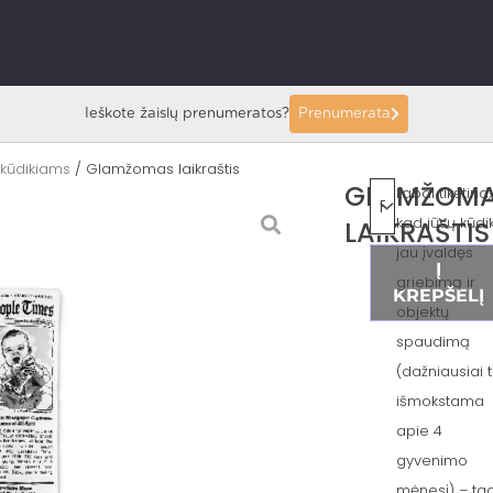
Ieškote žaislų prenumeratos?
Prenumerata
 kūdikiams
/ Glamžomas laikraštis
GLAMŽOM
Labai tikėtina,
kad jūsų kūdik
LAIKRAŠTIS
jau įvaldęs
Į
griebimą ir
KREPŠELĮ
objektų
spaudimą
(dažniausiai 
išmokstama
apie 4
gyvenimo
mėnesį) – ta