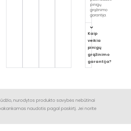
pinigų
grąžinimo
garantija.
Kaip
veikia
pinigų
grąžinimo
garantija?
būdžio, nurodytos produkto savybės nebūtinai
a pakankamas naudotis pagal paskirtį. Jei norite