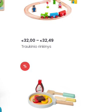
Price
32,00
–
32,49
€
€
Traukinio rinkinys
range:
€32,00
through
%
€32,49