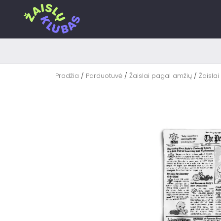
Pereiti
prie
turinio
Pradžia
/
Parduotuvė
/
Žaislai pagal amžių
/
Žaislai