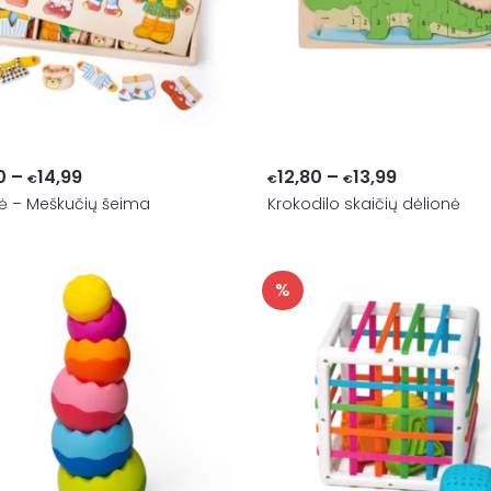
Price
Price
0
–
14,99
12,80
–
13,99
€
€
€
ė – Meškučių šeima
range:
Krokodilo skaičių dėlionė
range:
€14,00
€12,80
through
through
%
€14,99
€13,99