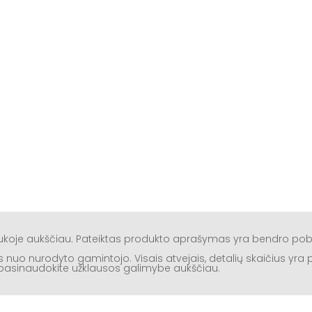
aukoje aukščiau. Pateiktas produkto aprašymas yra bendro po
rtis nuo nurodyto gamintojo. Visais atvejais, detalių skaičius yr
ą, pasinaudokite užklausos galimybe aukščiau.