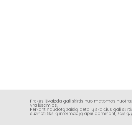
Prekės išvaizda gali skirtis nuo matomos nuotr
yra išsamios.
Perkant naudotą žaislą, detalių skaičius gali ski
sužinoti tikslią informaciją apie dominantį žaisl