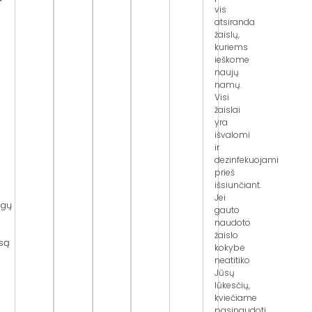
vis
atsiranda
žaislų,
kuriems
ieškome
naujų
namų.
Visi
žaislai
yra
išvalomi
ir
dezinfekuojami
prieš
išsiunčiant.
Jei
agų
gauto
naudoto
žaislo
są
kokybė
neatitiko
Jūsų
lūkesčių,
kviečiame
pasinaudoti