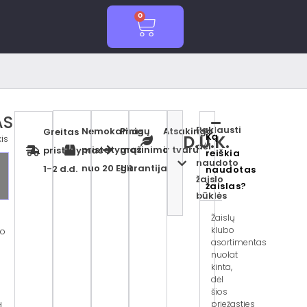
0
Cart
AS
Paklausti
Nemokamas
Pinigų
Atsakinga
Greitas
Ką
D.U.K.
is
dėl
pristatymas
grąžinimo
ir tvaru
pristatymas
reiškia
naudoto
nuo 20 EUR
garantija
1-2 d.d.
naudotas
žaislo
žaislas?
būklės
Žaislų
klubo
to
asortimentas
nuolat
kinta,
dėl
šios
priežasties
d