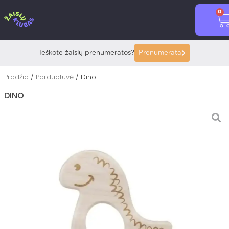
Pereiti
0
prie
C
turinio
Ieškote žaislų prenumeratos?
Prenumerata
Pradžia
/
Parduotuvė
/ Dino
DINO