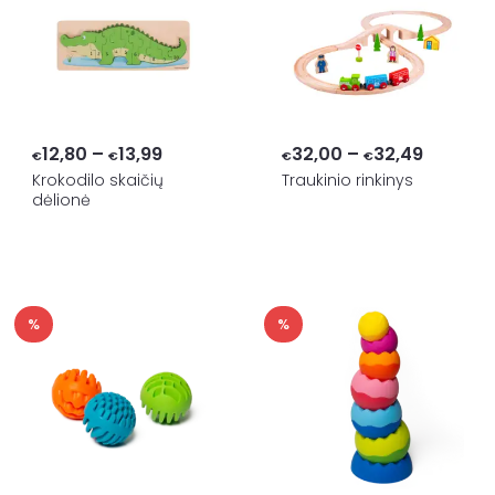
Price
Price
12,80
–
13,99
32,00
–
32,49
€
€
€
€
range:
range:
Krokodilo skaičių
Traukinio rinkinys
dėlionė
€12,80
€32,00
through
through
€13,99
€32,49
%
%