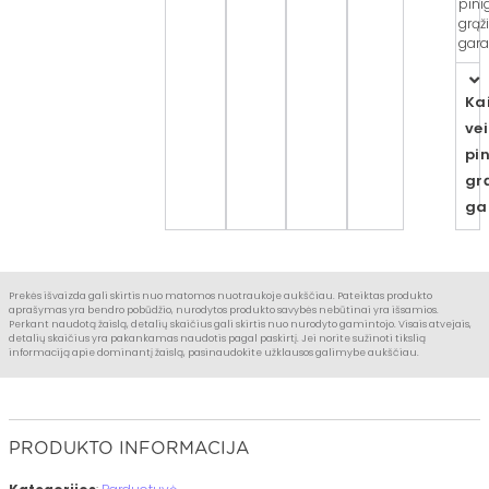
pini
grąž
garan
Ka
ve
pi
gr
ga
Prekės išvaizda gali skirtis nuo matomos nuotraukoje aukščiau. Pateiktas produkto
aprašymas yra bendro pobūdžio, nurodytos produkto savybės nebūtinai yra išsamios.
Perkant naudotą žaislą, detalių skaičius gali skirtis nuo nurodyto gamintojo. Visais atvejais,
detalių skaičius yra pakankamas naudotis pagal paskirtį. Jei norite sužinoti tikslią
informaciją apie dominantį žaislą, pasinaudokite užklausos galimybe aukščiau.
PRODUKTO INFORMACIJA