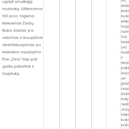
vis
ugdyti smulkiąją
atsi
motoriką. Užtikrinama
žaisl
100 proc. higiena:
kuri
ieš
kiekvienas Žaislų
nauj
klubo žaislas yra
nam
Visi
valomas ir kruopščiai
žaisl
dezinfekuojamas po
yra
kiekvieno naudojimo.
išva
ir
Prie „Dino“ taip pat
dezi
galite pritvirtinti ir
prie
išsiu
čiulptuką.
Jei
gau
nau
žais
kok
neat
Jūs
lūke
kvie
pasi