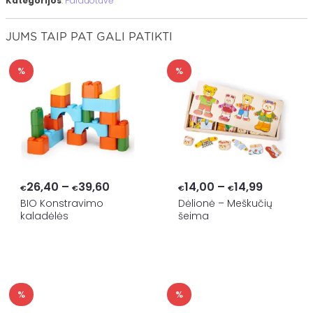
Kategorijos
:
Parduotuvė
JUMS TAIP PAT GALI PATIKTI
%
%
Price
Price
26,40
–
39,60
14,00
–
14,99
€
€
€
€
range:
range:
BIO Konstravimo
Dėlionė – Meškučių
kaladėlės
šeima
€26,40
€14,00
through
through
€39,60
€14,99
%
%