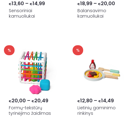
Price
Price
13,60
–
14,99
18,99
–
20,00
€
€
€
€
range:
range:
Sensoriniai
Balansavimo
kamuoliukai
kamuoliukai
€13,60
€18,99
through
through
€14,99
€20,00
%
%
Price
Price
20,00
–
20,49
12,80
–
14,49
€
€
€
€
range:
range:
Formų-tekstūrų
Lietinių gaminimo
tyrinėjimo žaidimas
rinkinys
€20,00
€12,80
through
through
€20,49
€14,49