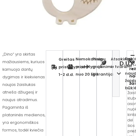
„Dino“ yra skirtas
Pakl
Nemokamas
Pinigų
Atsakinga
Greitas
Ką
mažiausiems, kuriuos
D.U.K
dėl
pristatymas
grąžinimo
ir tvaru
pristatymas
rei
kamuoja dantų
naud
nuo 20 EUR
garantija
1-2 d.d.
na
dygimas ir kiekvienas
žaisl
ža
naujas žaisliukas
būkl
atneša džiugesį ir
Žais
klub
naujus atradimus.
asor
Pagaminta iš
nuol
kinta
plataninės medienos,
dėl
yra ergonomiškos
šios
formos, todėl kviečia
prie