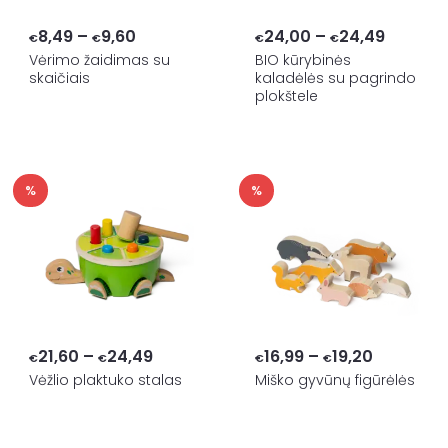
Price
Price
8,49
–
9,60
24,00
–
24,49
€
€
€
€
range:
range:
Vėrimo žaidimas su
BIO kūrybinės
skaičiais
kaladėlės su pagrindo
€8,49
€24,00
plokštele
through
throug
€9,60
€24,49
%
%
Price
Price
21,60
–
24,49
16,99
–
19,20
€
€
€
€
range:
range:
Vėžlio plaktuko stalas
Miško gyvūnų figūrėlės
€21,60
€16,99
through
through