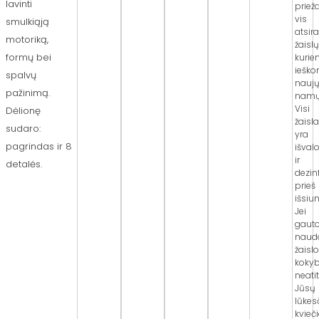
lavinti
priež
vis
smulkiąją
atsir
motoriką,
žaislų
formų bei
kuri
iešk
spalvų
nauj
pažinimą.
namų
Visi
Dėlionę
žaisla
sudaro:
yra
pagrindas ir 8
išval
ir
detalės.
dezin
prieš
išsiun
Jei
gaut
naud
žaislo
koky
neatit
Jūsų
lūkesč
kvieč