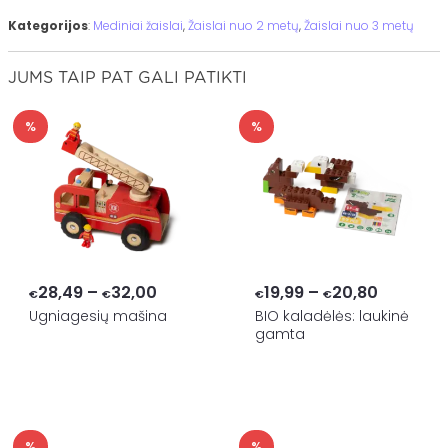
Kategorijos
:
Mediniai žaislai
,
Žaislai nuo 2 metų
,
Žaislai nuo 3 metų
JUMS TAIP PAT GALI PATIKTI
%
%
Price
Price
28,49
–
32,00
19,99
–
20,80
€
€
€
€
range:
range:
Ugniagesių mašina
BIO kaladėlės: laukinė
gamta
€28,49
€19,99
through
through
€32,00
€20,80
%
%