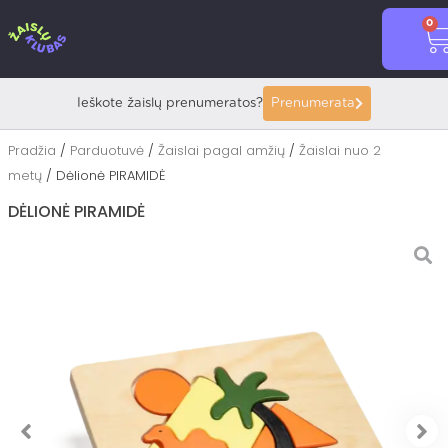
Pereiti
0
prie
C
turinio
Ieškote žaislų prenumeratos?
Prenumerata
Pradžia
/
Parduotuvė
/
Žaislai pagal amžių
/
Žaislai nuo 2
metų
/ Dėlionė PIRAMIDĖ
DĖLIONĖ PIRAMIDĖ