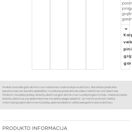
pasin
pinig
grąži
garant
Kai
vei
pin
grą
gar
Prekės išvaizda gali skirtis nuo matomos nuotraukoje aukščiau. Pateiktas produkto
aprašymas yra bendro pobūdžio, nurodytos produkto savybės nebūtinai yra išsamios.
Perkant naudotą žaislą, detalių skaičius gali skirtis nuo nurodyto gamintojo. Visais atvejais,
detalių skaičius yra pakankamas naudotis pagal paskirtį. Jei norite sužinoti tikslią
informaciją apie dominantį žaislą, pasinaudokite užklausos galimybe aukščiau.
PRODUKTO INFORMACIJA