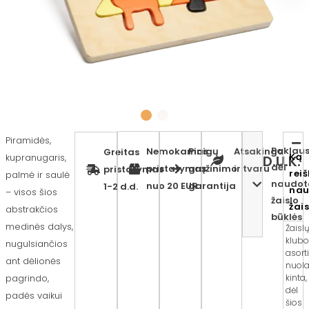
Piramidės,
Paklaus
Nemokamas
Pinigų
Atsakinga
Greitas
Ką
kupranugaris,
D.U.K.
dėl
pristatymas
grąžinimo
ir tvaru
pristatymas
rei
palmė ir saulė
naudot
nuo 20 EUR
garantija
1-2 d.d.
nau
– visos šios
žaislo
žai
abstrakčios
būklės
medinės dalys,
Žaisl
klubo
nugulsiančios
asort
ant dėlionės
nuola
pagrindo,
kinta,
dėl
padės vaikui
šios