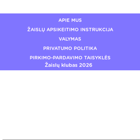
€24,49
€19,20
APIE MUS
ŽAISLŲ APSIKEITIMO INSTRUKCIJA
VALYMAS
PRIVATUMO POLITIKA
PIRKIMO-PARDAVIMO TAISYKLĖS
Žaislų klubas 2026