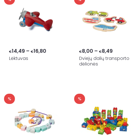
Price
Price
14,49
–
16,80
8,00
–
8,49
€
€
€
€
range:
range:
Lėktuvas
Dviejų dalių transporto
dėlionės
€14,49
€8,00
through
through
€16,80
€8,49
%
%