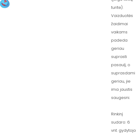
turite).
Vaizduotės
žaidimai
vaikams
padeda
geriau
suprasti
pasaulį, o
suprasdami
geriau, jie
ima
jaustis
saugesni.
Rinkinį
sudaro: 6
vnt. gydytojo