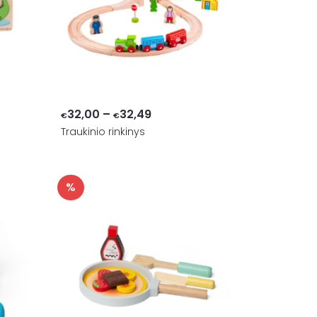
Price
32,00
–
32,49
€
€
Traukinio rinkinys
range:
€32,00
through
%
€32,49