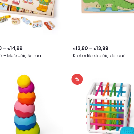
Price
Price
0
–
14,99
12,80
–
13,99
€
€
€
ė – Meškučių šeima
range:
Krokodilo skaičių dėlionė
range:
€14,00
€12,80
through
through
%
€14,99
€13,99