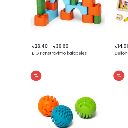
Price
26,40
–
39,60
14,0
€
€
€
BIO Konstravimo kaladėlės
range:
Dėlion
€26,40
through
%
%
€39,60