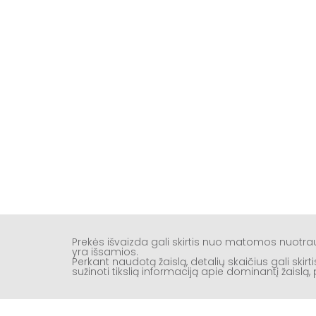
Prekės išvaizda gali skirtis nuo matomos nuotr
yra išsamios.
Perkant naudotą žaislą, detalių skaičius gali ski
sužinoti tikslią informaciją apie dominantį žaisl