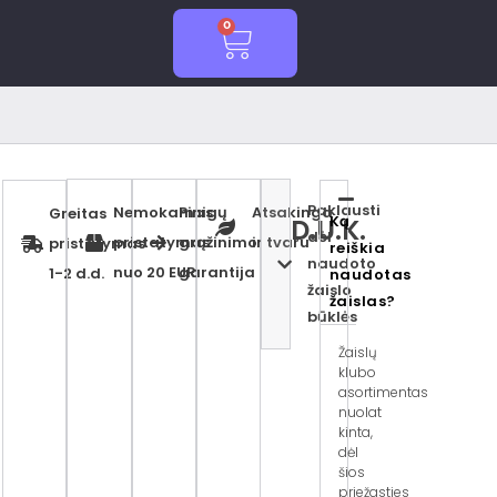
0
Cart
Paklausti
Nemokamas
Pinigų
Atsakinga
Greitas
Ką
D.U.K.
dėl
pristatymas
grąžinimo
ir tvaru
pristatymas
reiškia
naudoto
nuo 20 EUR
garantija
1-2 d.d.
naudotas
žaislo
žaislas?
būklės
Žaislų
klubo
asortimentas
nuolat
kinta,
dėl
šios
priežasties