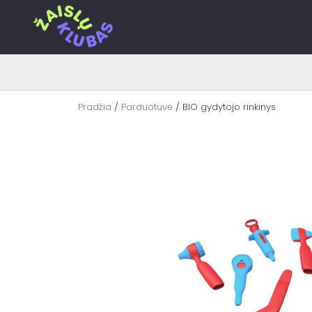
Pereiti
prie
turinio
Pradžia
/
Parduotuvė
/ BIO gydytojo rinkinys