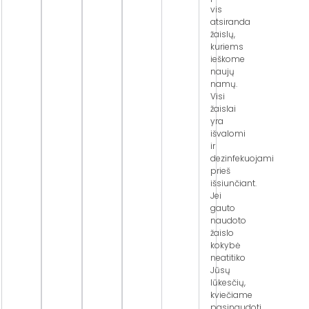
vis
atsiranda
žaislų,
kuriems
ieškome
naujų
namų.
Visi
žaislai
yra
išvalomi
ir
dezinfekuojami
prieš
išsiunčiant.
Jei
gauto
naudoto
žaislo
kokybė
neatitiko
Jūsų
lūkesčių,
kviečiame
pasinaudoti