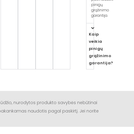
pinigų
grąžinimo
garantija.
Kaip
veikia
pinigų
grąžinimo
garantija?
būdžio, nurodytos produkto savybės nebūtinai
a pakankamas naudotis pagal paskirtį. Jei norite