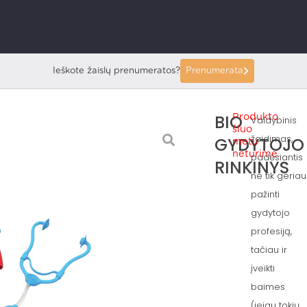
Ieškote žaislų prenumeratos?
Prenumerata
BIO
Produkto
Vaidybinis
šiuo
žaidimas,
GYDYTOJO
metu
neturime.
padėsiantis
RINKINYS
ne tik geriau
pažinti
gydytojo
profesiją
,
tačiau ir
įveikti
baimes
(jeigu tokių