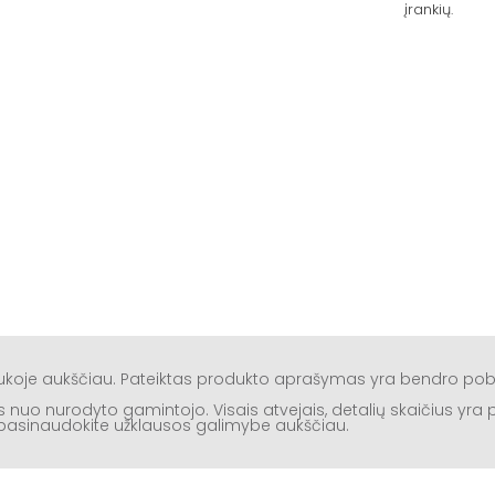
įrankių.
aukoje aukščiau. Pateiktas produkto aprašymas yra bendro po
rtis nuo nurodyto gamintojo. Visais atvejais, detalių skaičius yr
ą, pasinaudokite užklausos galimybe aukščiau.