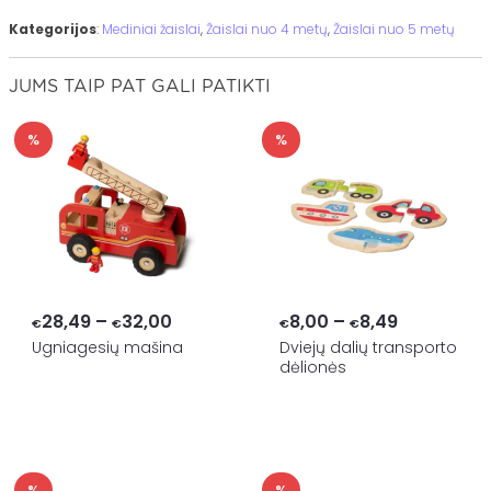
Kategorijos
:
Mediniai žaislai
,
Žaislai nuo 4 metų
,
Žaislai nuo 5 metų
JUMS TAIP PAT GALI PATIKTI
%
%
Price
Price
28,49
–
32,00
8,00
–
8,49
€
€
€
€
range:
range:
Ugniagesių mašina
Dviejų dalių transporto
dėlionės
€28,49
€8,00
through
through
€32,00
€8,49
%
%