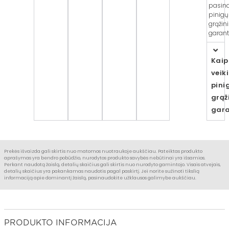
pasin
pinigų
grąžin
garanti
Kaip
veik
pini
grąž
gara
Prekės išvaizda gali skirtis nuo matomos nuotraukoje aukščiau. Pateiktas produkto
aprašymas yra bendro pobūdžio, nurodytos produkto savybės nebūtinai yra išsamios.
Perkant naudotą žaislą, detalių skaičius gali skirtis nuo nurodyto gamintojo. Visais atvejais,
detalių skaičius yra pakankamas naudotis pagal paskirtį. Jei norite sužinoti tikslią
informaciją apie dominantį žaislą, pasinaudokite užklausos galimybe aukščiau.
PRODUKTO INFORMACIJA