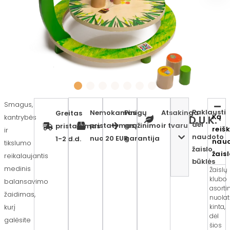
Smagus,
Paklausti
Nemokamas
Pinigų
Atsakinga
Greitas
Ką
kantrybės
D.U.K.
dėl
pristatymas
grąžinimo
ir tvaru
pristatymas
reiš
ir
naudoto
nuo 20 EUR
garantija
1-2 d.d.
nau
tikslumo
žaislo
žais
reikalaujantis
būklės
medinis
Žaislų
klubo
balansavimo
asort
žaidimas,
nuolat
kurį
kinta,
dėl
galėsite
šios