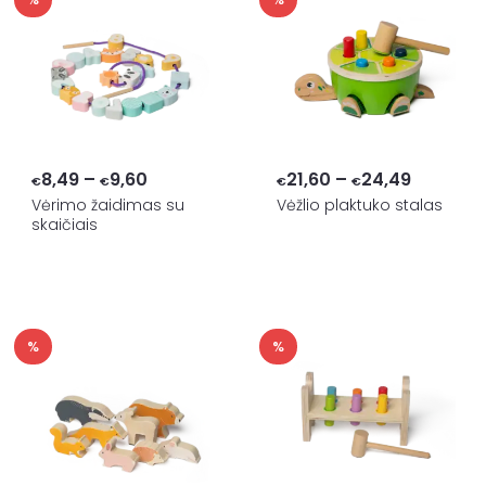
Price
Price
8,49
–
9,60
21,60
–
24,49
€
€
€
€
range:
range:
Vėrimo žaidimas su
Vėžlio plaktuko stalas
skaičiais
€8,49
€21,60
through
through
€9,60
€24,49
%
%