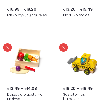
Price
Price
16,99
–
19,20
13,20
–
15,49
€
€
€
€
range:
range:
Miško gyvūnų figūrėlės
Plaktuko stalas
€16,99
€13,20
through
through
€19,20
€15,49
%
%
Price
Price
12,49
–
14,08
19,20
–
19,49
€
€
€
€
range:
range:
Daržovių pjaustymo
Sustatomas
rinkinys
buldozeris
€12,49
€19,20
through
through