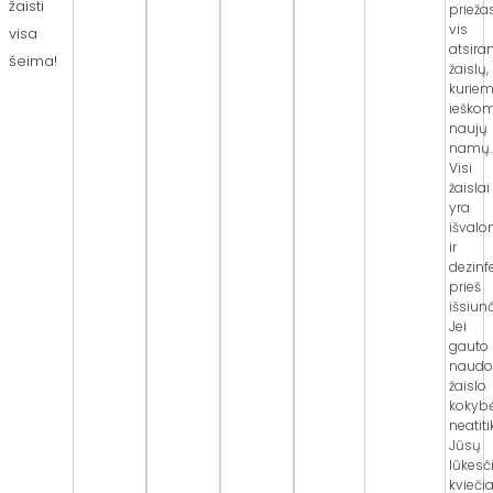
žaisti
prieža
vis
visa
atsira
šeima!
žaislų,
kurie
ieško
naujų
namų.
Visi
žaislai
yra
išvalo
ir
dezinf
prieš
išsiunč
Jei
gauto
naudo
žaislo
kokyb
neatiti
Jūsų
lūkesči
kvieč