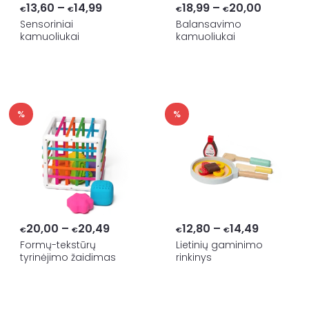
Price
Price
13,60
–
14,99
18,99
–
20,00
€
€
€
€
range:
range:
Sensoriniai
Balansavimo
kamuoliukai
kamuoliukai
€13,60
€18,99
through
through
€14,99
€20,00
%
%
Price
Price
20,00
–
20,49
12,80
–
14,49
€
€
€
€
range:
range:
Formų-tekstūrų
Lietinių gaminimo
tyrinėjimo žaidimas
rinkinys
€20,00
€12,80
through
through
€20,49
€14,49