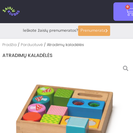
Pereiti
0
prie
C
turinio
Ieškote žaislų prenumeratos?
Prenumerata
Pradžia
/
Parduotuvė
/ Atradimų kaladėlės
ATRADIMŲ KALADĖLĖS