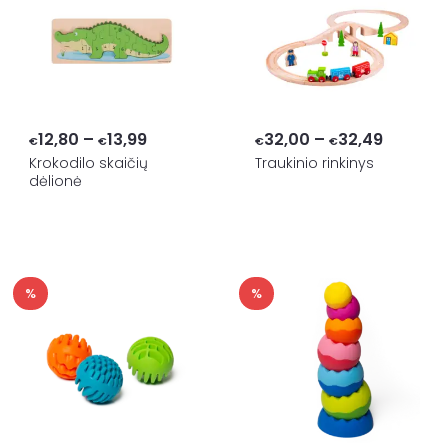
Price
Price
12,80
–
13,99
32,00
–
32,49
€
€
€
€
range:
range:
Krokodilo skaičių
Traukinio rinkinys
dėlionė
€12,80
€32,00
through
through
€13,99
€32,49
%
%