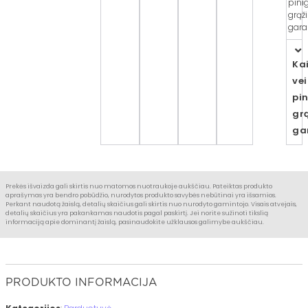
pini
grąž
garan
Ka
vei
pi
gr
ga
Prekės išvaizda gali skirtis nuo matomos nuotraukoje aukščiau. Pateiktas produkto
aprašymas yra bendro pobūdžio, nurodytos produkto savybės nebūtinai yra išsamios.
Perkant naudotą žaislą, detalių skaičius gali skirtis nuo nurodyto gamintojo. Visais atvejais,
detalių skaičius yra pakankamas naudotis pagal paskirtį. Jei norite sužinoti tikslią
informaciją apie dominantį žaislą, pasinaudokite užklausos galimybe aukščiau.
PRODUKTO INFORMACIJA