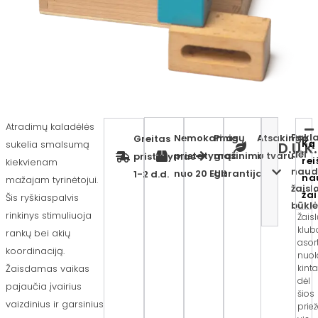
Atradimų kaladėlės
Pakla
Nemokamas
Pinigų
Atsakinga
Greitas
Ką
sukelia smalsumą
D.U.K.
dėl
pristatymas
grąžinimo
ir tvaru
pristatymas
rei
kiekvienam
naud
nuo 20 EUR
garantija
1-2 d.d.
na
mažajam tyrinėtojui.
žaisl
žai
Šis ryškiaspalvis
būklė
rinkinys stimuliuoja
Žais
klub
rankų bei akių
asor
koordinaciją.
nuol
kinta
Žaisdamas vaikas
dėl
pajaučia įvairius
šios
vaizdinius ir garsinius
prie