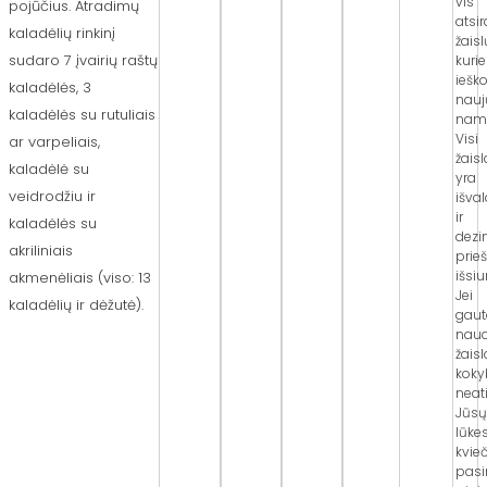
vis
pojūčius. Atradimų
atsi
kaladėlių rinkinį
žaisl
sudaro 7 įvairių raštų
kuri
iešk
kaladėlės, 3
nauj
kaladėlės su rutuliais
nam
Visi
ar varpeliais,
žaisl
kaladėlė su
yra
veidrodžiu ir
išva
ir
kaladėlės su
dezi
akriliniais
prieš
išsiu
akmenėliais (viso: 13
Jei
kaladėlių ir dėžutė).
gaut
nau
žaisl
koky
neati
Jūsų
lūkes
kvie
pasi