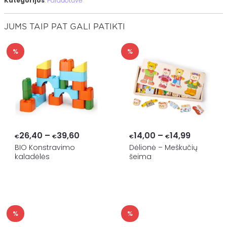
Kategorijos
:
Parduotuvė
JUMS TAIP PAT GALI PATIKTI
%
%
Price
Price
26,40
–
39,60
14,00
–
14,99
€
€
€
€
range:
range:
BIO Konstravimo
Dėlionė – Meškučių
kaladėlės
šeima
€26,40
€14,00
through
through
€39,60
€14,99
%
%