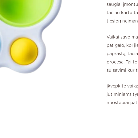
saugiai įmontuo
tačiau kartu ta
tiesiog neįman
Vaikai savo maž
pat galo, kol j
paprastą, tači
procesą. Tai to
su savimi kur t
Įkvėpkite vaik
jutiminiams ty
nuostabiai pat