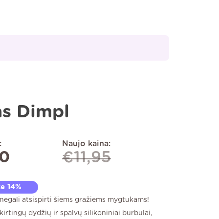
as Dimpl
:
Naujo kaina:
30
€
11,95
te 14%
 negali atsispirti šiems gražiems mygtukams!
kirtingų dydžių ir spalvų silikoniniai burbulai,