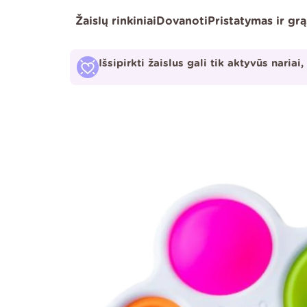
Pereiti
Žaislų rinkiniai
Dovanoti
Pristatymas ir gr
prie
turinio
Išsipirkti žaislus gali tik aktyvūs nariai,