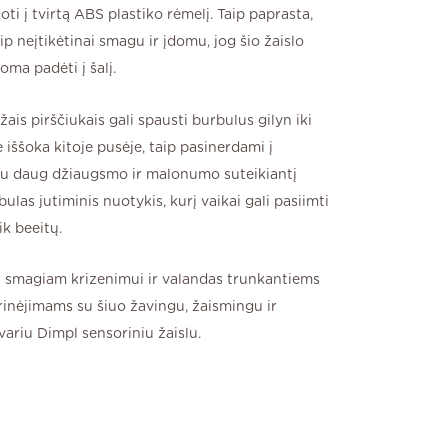
ti į tvirtą ABS plastiko rėmelį. Taip paprasta,
ip neįtikėtinai smagu ir įdomu, jog šio žaislo
oma padėti į šalį.
ais pirščiukais gali spausti burbulus gilyn iki
ie iššoka kitoje pusėje, taip pasinerdami į
au daug džiaugsmo ir malonumo suteikiantį
bulas jutiminis nuotykis, kurį vaikai gali pasiimti
ik beeitų.
ą smagiam krizenimui ir valandas trunkantiems
rinėjimams su šiuo žavingu, žaismingu ir
variu Dimpl sensoriniu žaislu.