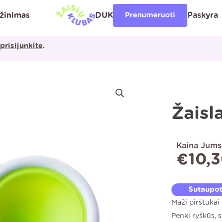
ąžinimas
DUK
Prenumeruoti
Paskyra
prisijunkite
.
Žaisl
Kaina Jums
€
10,
Sutaupo
Maži pirštukai
Penki ryškūs, s