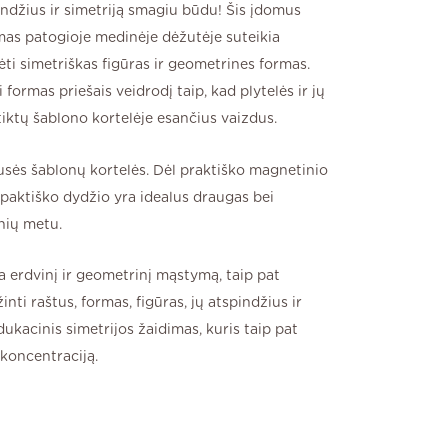
indžius ir simetriją smagiu būdu! Šis įdomus
mas patogioje medinėje dėžutėje suteikia
ėti simetriškas figūras ir geometrines formas.
i formas priešais veidrodį taip, kad plytelės ir jų
tiktų šablono kortelėje esančius vaizdus.
pusės šablonų kortelės. Dėl praktiško magnetinio
paktiško dydžio yra idealus draugas bei
nių metu.
a erdvinį ir geometrinį mąstymą, taip pat
nti raštus, formas, figūras, jų atspindžius ir
edukacinis simetrijos žaidimas, kuris taip pat
 koncentraciją.