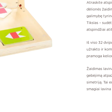
Atraskite atsp
dėlionės žaidi
galimybę tyrin
Tikslas – sudėt
atspindžiai ati
Iš viso 32 dvi
užrakto ir kom
pramoga kelio
Žaidimas lavin
gebėjimą atpaži
simetriją. Tai 
smagiai lavina