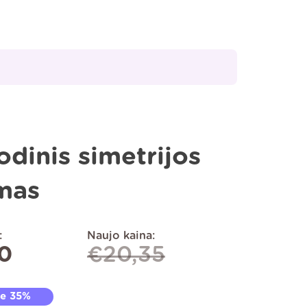
odinis simetrijos
mas
:
Naujo kaina:
20
€
20,35
te 35%