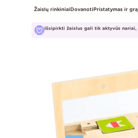
Pereiti
Žaislų rinkiniai
Dovanoti
Pristatymas ir gr
prie
turinio
Išsipirkti žaislus gali tik aktyvūs nariai,