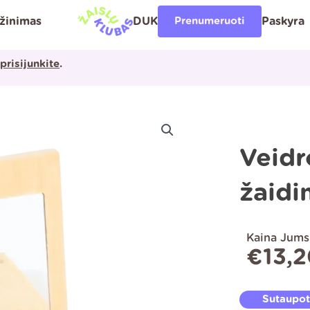
ąžinimas
DUK
Prenumeruoti
Paskyra
prisijunkite
.
Veidr
žaidi
Kaina Jums
€
13,
Sutaupo