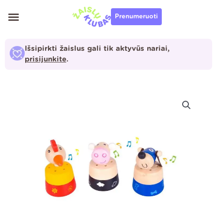
Pereiti
Prenumeruoti
prie
turinio
Išsipirkti žaislus gali tik aktyvūs nariai,
prisijunkite
.