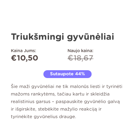
Triukšmingi gyvūnėliai
Kaina Jums:
Naujo kaina:
€
10,50
€
18,67
Sutaupote 44%
Šie maži gyvūnėliai ne tik malonūs liesti ir tyrinėti
mažoms rankytėms, tačiau kartu ir skleidžia
realistinius garsus – paspauskite gyvūnėlio galvą
ir išgirskite, stebėkite mažylio reakciją ir
tyrinėkite gyvūnelius drauge.