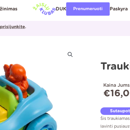
ąžinimas
DUK
Prenumeruoti
Paskyra
prisijunkite
.
Trauk
Kaina Jums
€
16,
Sutaupo
Šis traukiama
lavinti pusiaus