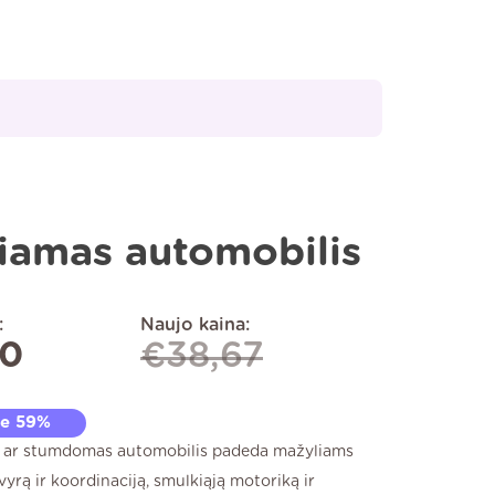
iamas automobilis
:
Naujo kaina:
00
€
38,67
te 59%
s ar stumdomas automobilis padeda mažyliams
vyrą ir koordinaciją, smulkiąją motoriką ir