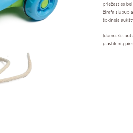
priežasties be
žirafa siūbuoj
šokinėja aukšt
Įdomu: šis aut
plastikinių pie