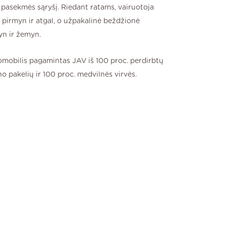
i pasekmės sąryšį. Riedant ratams, vairuotoja
a pirmyn ir atgal, o užpakalinė beždžionė
yn ir žemyn.
omobilis pagamintas JAV iš 100 proc. perdirbtų
no pakelių ir 100 proc. medvilnės virvės.