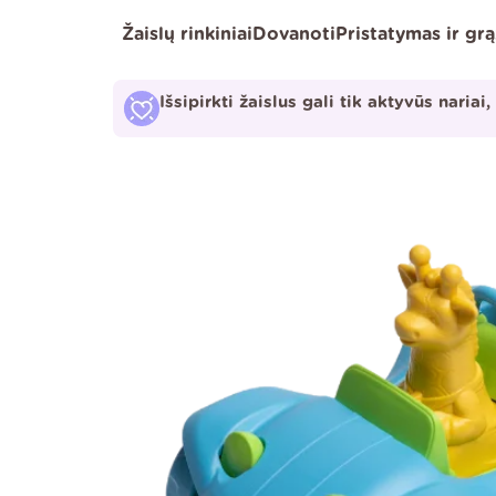
Pereiti
Žaislų rinkiniai
Dovanoti
Pristatymas ir gr
prie
turinio
Išsipirkti žaislus gali tik aktyvūs nariai,