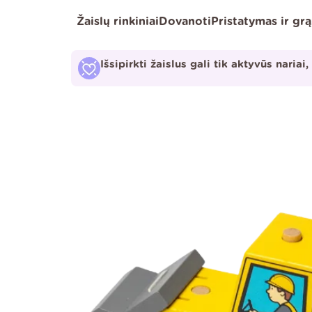
Pereiti
Žaislų rinkiniai
Dovanoti
Pristatymas ir gr
prie
turinio
Išsipirkti žaislus gali tik aktyvūs nariai,