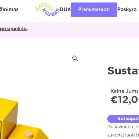
ąžinimas
DUK
Prenumeruoti
Paskyra
prisijunkite
.
Susta
Kaina Jums
€
12,
Sutaupo
Du lavinimo įr
sukonstruoti b