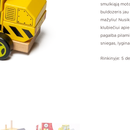
smulkiąją moto
buldozeris jau
mažyliu! Nusik
klubiečiui api
pagalba pilami
sniegas, lygi
Rinkinyje: 5 de