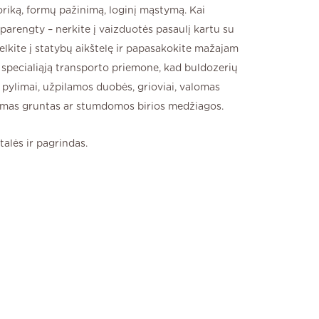
riką, formų pažinimą, loginį mąstymą. Kai
 parengty – nerkite į vaizduotės pasaulį kartu su
elkite į statybų aikštelę ir papasakokite mažajam
e specialiąją transporto priemone, kad buldozerių
 pylimai, užpilamos duobės, grioviai, valomas
namas gruntas ar stumdomos birios medžiagos.
talės ir pagrindas.