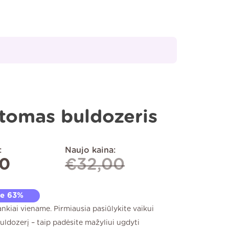
tomas buldozeris
:
Naujo kaina:
00
€
32,00
te 63%
ankiai viename. Pirmiausia pasiūlykite vaikui
uldozerį – taip padėsite mažyliui ugdyti