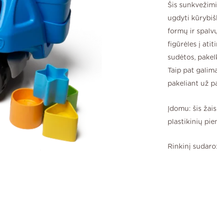
Šis sunkvežimis
ugdyti kūrybiš
formų ir spalv
figūrėles į ati
sudėtos, pakelk
Taip pat galima
pakeliant už pa
Įdomu: šis žai
plastikinių pie
Rinkinį sudaro: