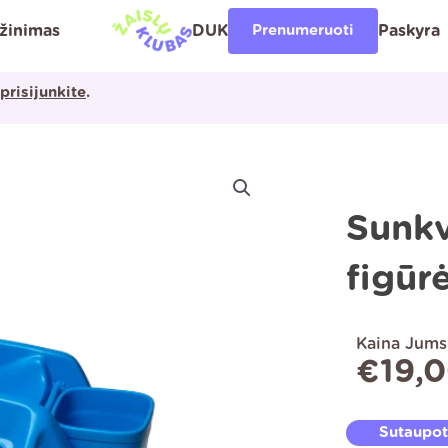
ąžinimas
DUK
Prenumeruoti
Paskyra
prisijunkite
.
Sunkv
figūr
Kaina Jums
€
19,
Sutaupo