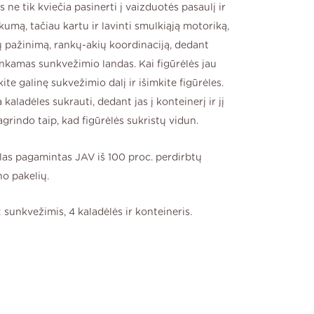
 ne tik kviečia pasinerti į vaizduotės pasaulį ir
kumą, tačiau kartu ir lavinti smulkiąją motoriką,
ų pažinimą, rankų-akių koordinaciją, dedant
tinkamas sunkvežimio landas. Kai figūrėlės jau
ite galinę sukvežimio dalį ir išimkite figūrėles.
 kaladėles sukrauti, dedant jas į konteinerį ir jį
grindo taip, kad figūrėlės sukristų vidun.
slas pagamintas J
AV iš 100 proc. perdirbtų
no pakelių.
 sunkvežimis, 4 kaladėlės ir konteineris.