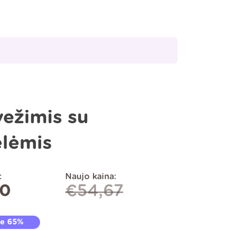
ežimis su
ėlėmis
:
Naujo kaina:
00
€
54,67
te 65%