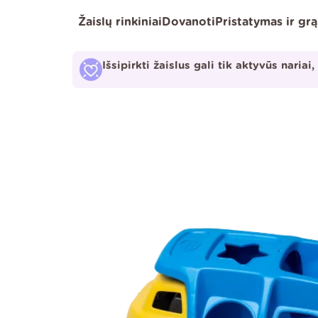
Pereiti
Žaislų rinkiniai
Dovanoti
Pristatymas ir gr
prie
turinio
Išsipirkti žaislus gali tik aktyvūs nariai,