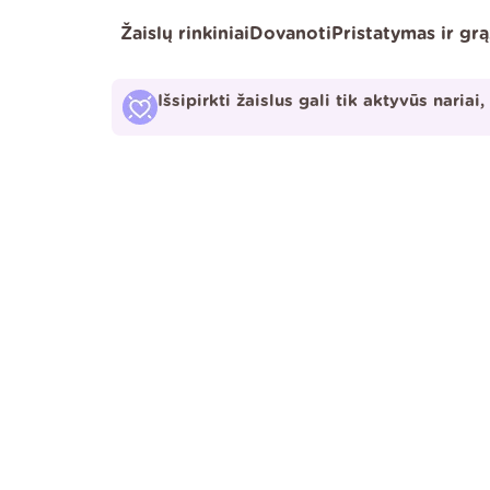
Pereiti
Žaislų rinkiniai
Dovanoti
Pristatymas ir gr
prie
turinio
Išsipirkti žaislus gali tik aktyvūs nariai,