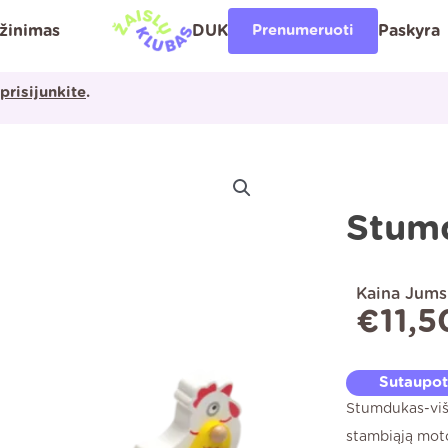
ąžinimas
DUK
Prenumeruoti
Paskyra
prisijunkite
.
Stumd
Kaina Jums
€
11,5
Sutaupo
Stumdukas-višt
stambiąją moto