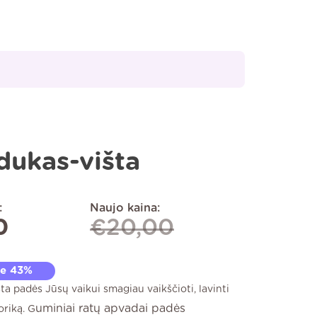
ukas-višta
:
Naujo kaina:
0
€
20,00
te 43%
a padės Jūsų vaikui smagiau vaikščioti, lavinti
uminiai ratų apvadai padės
riką. G