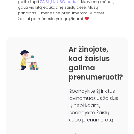
galite tapti
ŽAISLŲ KLUBO nariu
ir kiekvieną mėnesį
gauti vis kitą edukacinę žaislų dėžę. Mūsų
principas – mėnesinė prenumerata, kuomet
žaislai po mėnesio yra grąžinami.
Ar žinojote,
kad žaislus
galima
prenumeruoti?
Išbandykite šį ir kitus
lavinamuosius žaislus
jų nepirkdami,
išbandykite Žaislų
klubo prenumeratą!