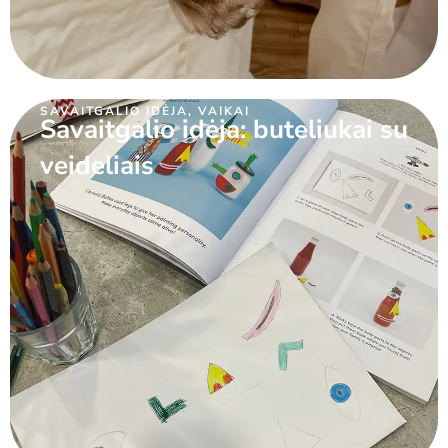
SAVAITGALIO IDĖJA
,
VAIKAI
Savaitgalio idėja: buteliukai su
veideliais