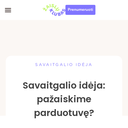
Pereiti
Prenumeruoti
prie
turinio
SAVAITGALIO IDĖJA
Savaitgalio idėja:
pažaiskime
parduotuvę?