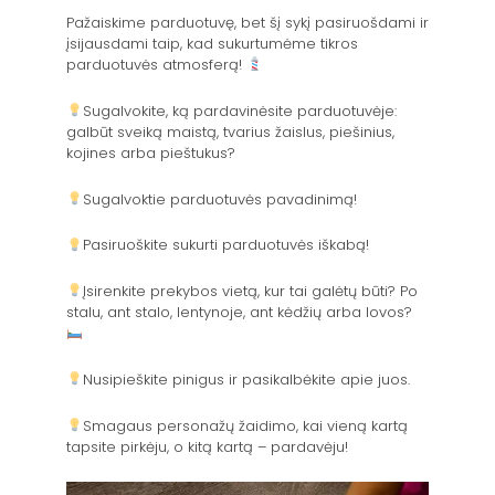
Pažaiskime parduotuvę, bet šį sykį pasiruošdami ir
įsijausdami taip, kad sukurtumėme tikros
parduotuvės atmosferą!
Sugalvokite, ką pardavinėsite parduotuvėje:
galbūt sveiką maistą, tvarius žaislus, piešinius,
kojines arba pieštukus?
Sugalvoktie parduotuvės pavadinimą!
Pasiruoškite sukurti parduotuvės iškabą!
Įsirenkite prekybos vietą, kur tai galėtų būti? Po
stalu, ant stalo, lentynoje, ant kėdžių arba lovos?
Nusipieškite pinigus ir pasikalbėkite apie juos.
Smagaus personažų žaidimo, kai vieną kartą
tapsite pirkėju, o kitą kartą – pardavėju!