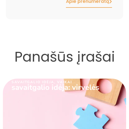
Apie prenumeratą
Panašūs įrašai
SAVAITGALIO IDĖJA
,
VAIKAI
savaitgalio idėja: virvelės