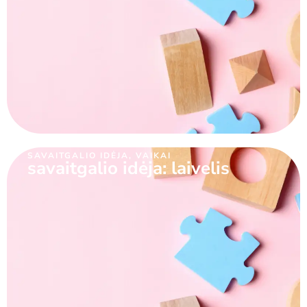
SAVAITGALIO IDĖJA
,
VAIKAI
savaitgalio idėja: laivelis