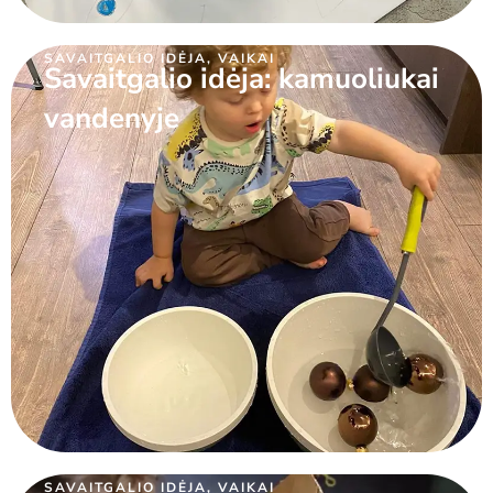
SAVAITGALIO IDĖJA
,
VAIKAI
Savaitgalio idėja: kamuoliukai
vandenyje
SAVAITGALIO IDĖJA
,
VAIKAI