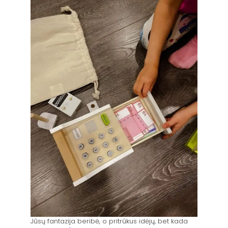
Jūsų fantazija beribė, o pritrūkus idėjų, bet kada