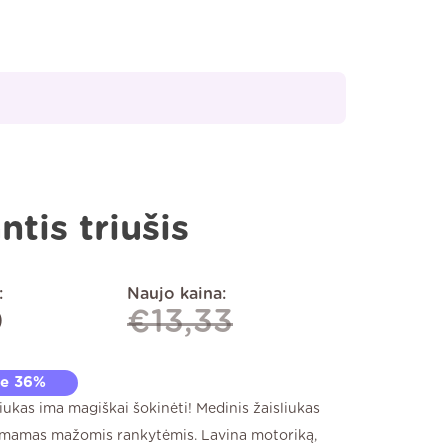
ntis triušis
:
Naujo kaina:
0
€
13,33
te 36%
šiukas ima magiškai šokinėti! Medinis žaisliukas
uimamas mažomis rankytėmis. Lavina motoriką,