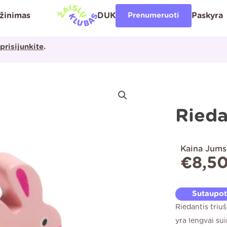
ąžinimas
DUK
Prenumeruoti
Paskyra
prisijunkite
.
Rieda
Kaina Jums
€
8,5
Sutaupo
Riedantis triu
yra lengvai s