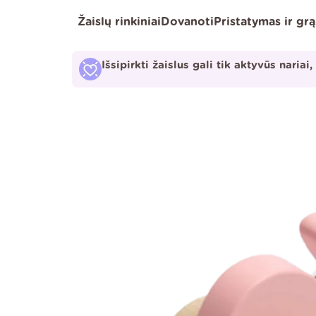
Pereiti
Žaislų rinkiniai
Dovanoti
Pristatymas ir gr
prie
turinio
Išsipirkti žaislus gali tik aktyvūs nariai,