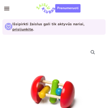
Pereiti
Prenumeruoti
prie
turinio
Išsipirkti žaislus gali tik aktyvūs nariai,
prisijunkite
.