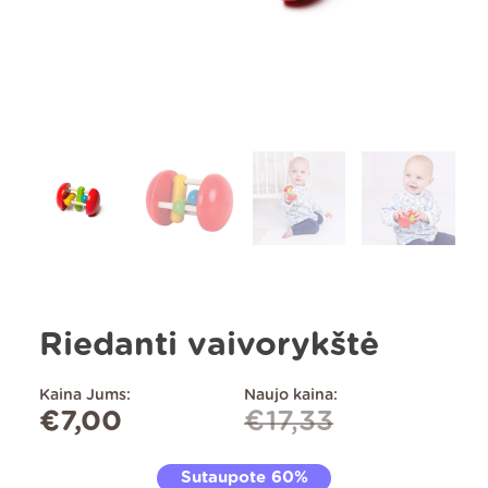
Riedanti vaivorykštė
Kaina Jums:
Naujo kaina:
€
7,00
€
17,33
Sutaupote 60%