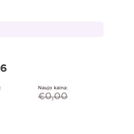
16
:
Naujo kaina:
€
0,00