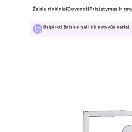
Pereiti
Žaislų rinkiniai
Dovanoti
Pristatymas ir gr
prie
turinio
Išsipirkti žaislus gali tik aktyvūs nariai,