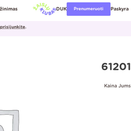
ąžinimas
DUK
Prenumeruoti
Paskyra
prisijunkite
.
6120
Kaina Jums