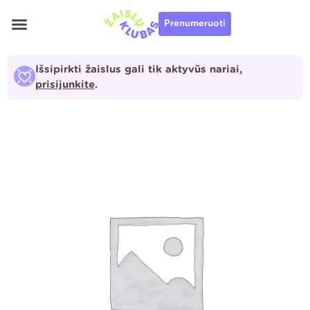
Pereiti
Prenumeruoti
prie
turinio
Išsipirkti žaislus gali tik aktyvūs nariai,
prisijunkite
.