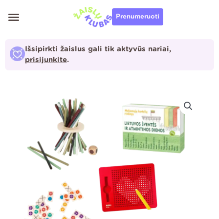
Pereiti
Prenumeruoti
prie
turinio
Išsipirkti žaislus gali tik aktyvūs nariai,
prisijunkite
.