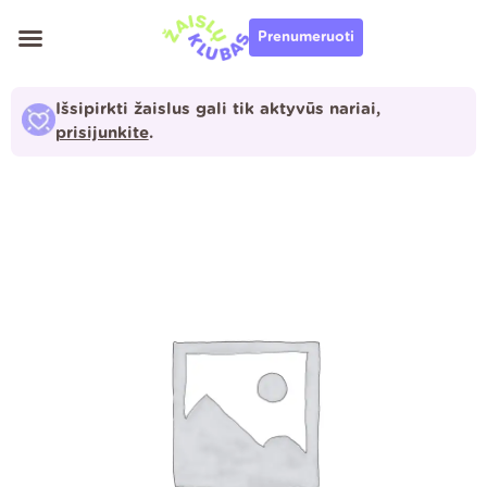
Pereiti
Prenumeruoti
prie
turinio
Išsipirkti žaislus gali tik aktyvūs nariai,
prisijunkite
.